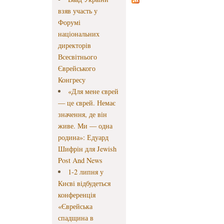
взяв участь у
Форумі
національних
директорів
Всесвітнього
Єврейського
Конгресу
«Для мене єврей
— це єврей. Немає
значення, де він
живе. Ми — одна
родина»: Едуард
Шифрін для Jewish
Post And News
1-2 липня у
Києві відбудеться
конференція
«Єврейська
спадщина в