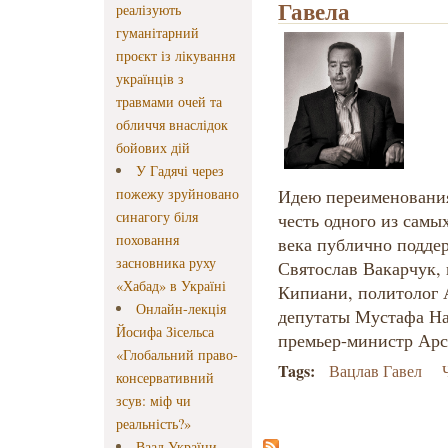
Гавела
реалізують
гуманітарний
проєкт із лікування
українців з
травмами очей та
обличчя внаслідок
бойових дій
У Гадячі через
пожежу зруйновано
Идею переименования 
синагогу біля
честь одного из сам
поховання
века публично подде
засновника руху
Святослав Вакарчук,
«Хабад» в Україні
Кипиани, политолог 
Онлайн-лекція
депутаты Мустафа На
Йосифа Зісельса
премьер-министр Арс
«Глобальний право-
Tags:
Вацлав Гавел
консервативний
зсув: міф чи
реальність?»
Ваад України