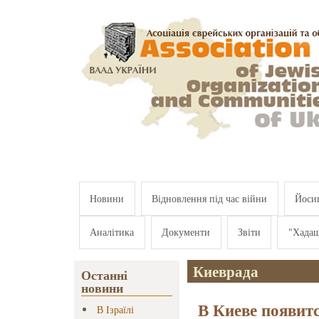
Перейти к основному содержанию
Новини
Відновлення під час війни
Йосип
Аналітика
Документи
Звіти
"Хада
Киеврада
Останні
новини
В Киеве появит
В Ізраїлі