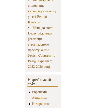
відновлять
унікальну синагогу
у селі Великі
Ком’яти
Маца до свята
Песах: підсумки
реалізації
гуманітарного
проєкту World
Jewish Congress та
Вааду України у
2022-2026 році
Еврейський
світ
Еврейские
женщины
Интересные