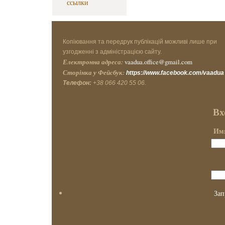
ссылки
Копіювання та передрук публікацій можливі лише при
узгодженні з адміністрацією сайту.
Електронна адреса:
vaadua.office@gmail.com
Сторінка у Фейсбук:
https://www.facebook.com/vaadua
Телефон:
+38 066 420 55 06.
Вх
Имя
Зап