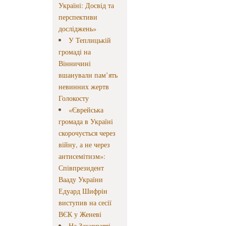
Україні: Досвід та
перспективи
досліджень»
У Теплицькій
громаді на
Вінничині
вшанували пам’ять
невинних жертв
Голокосту
«Єврейська
громада в Україні
скорочується через
війну, а не через
антисемітизм»:
Співпрезидент
Вааду України
Едуард Шифрін
виступив на сесії
ВЄК у Женеві
На Закарпатті