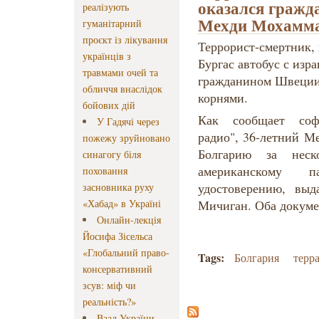
оказался гражд
реалізують
Мехди Мохамма
гуманітарний
проєкт із лікування
Террорист-смертник, 
українців з
Бургас автобус с изра
травмами очей та
гражданином Швеции
обличчя внаслідок
корнями.
бойових дій
Как сообщает соф
У Гадячі через
радио", 36-летний М
пожежу зруйновано
Болгарию за нес
синагогу біля
американскому п
поховання
удостоверению, вы
засновника руху
«Хабад» в Україні
Мичиган. Оба докуме
Онлайн-лекція
Йосифа Зісельса
«Глобальний право-
Tags:
Болгария
терр
консервативний
зсув: міф чи
реальність?»
Ваад України