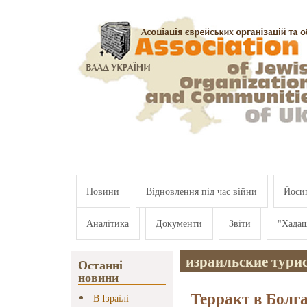
Перейти к основному содержанию
Новини
Відновлення під час війни
Йосип
Аналітика
Документи
Звіти
"Хада
израильские тури
Останні
новини
Терракт в Болг
В Ізраїлі