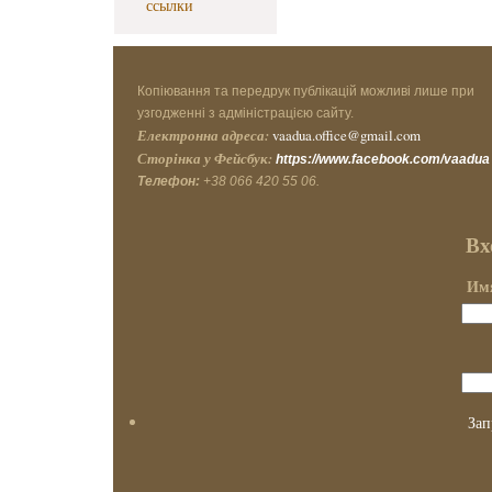
ссылки
Копіювання та передрук публікацій можливі лише при
узгодженні з адміністрацією сайту.
Електронна адреса:
vaadua.office@gmail.com
Сторінка у Фейсбук:
https://www.facebook.com/vaadua
Телефон:
+38 066 420 55 06.
Вх
Имя
Зап