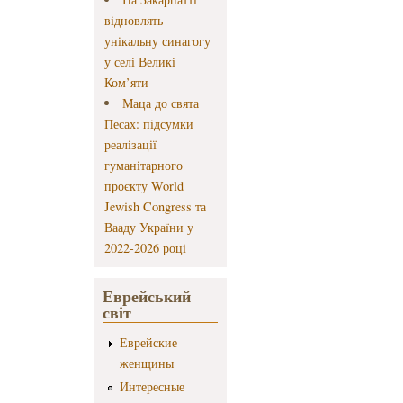
відновлять
унікальну синагогу
у селі Великі
Ком’яти
Маца до свята
Песах: підсумки
реалізації
гуманітарного
проєкту World
Jewish Congress та
Вааду України у
2022-2026 році
Еврейський
світ
Еврейские
женщины
Интересные