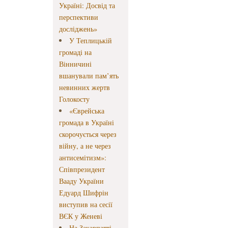
Україні: Досвід та
перспективи
досліджень»
У Теплицькій
громаді на
Вінничині
вшанували пам’ять
невинних жертв
Голокосту
«Єврейська
громада в Україні
скорочується через
війну, а не через
антисемітизм»:
Співпрезидент
Вааду України
Едуард Шифрін
виступив на сесії
ВЄК у Женеві
На Закарпатті