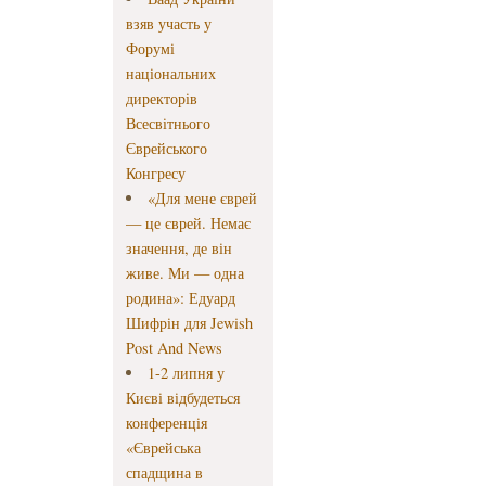
взяв участь у
Форумі
національних
директорів
Всесвітнього
Єврейського
Конгресу
«Для мене єврей
— це єврей. Немає
значення, де він
живе. Ми — одна
родина»: Едуард
Шифрін для Jewish
Post And News
1-2 липня у
Києві відбудеться
конференція
«Єврейська
спадщина в