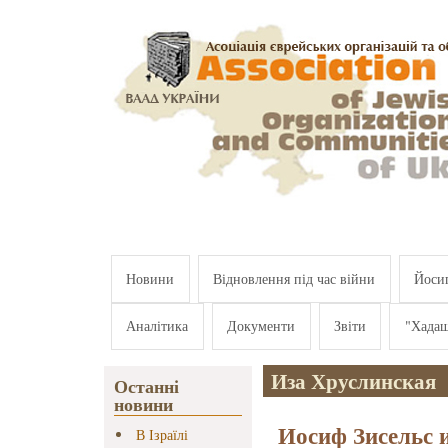
Перейти к основному содержанию
Новини
Відновлення під час війни
Йосип
Аналітика
Документи
Звіти
"Хада
Иза Хруслинская
Останні
новини
Иосиф Зисельс 
В Ізраїлі