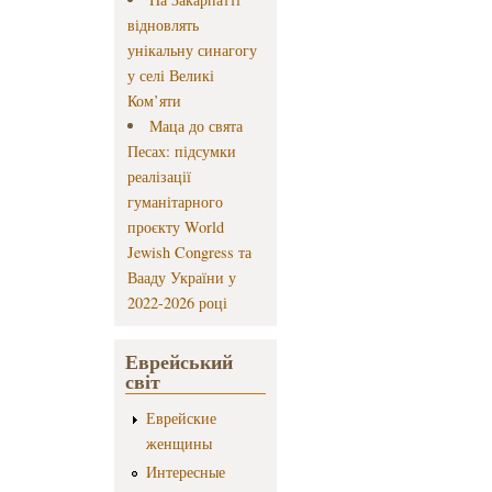
відновлять
унікальну синагогу
у селі Великі
Ком’яти
Маца до свята
Песах: підсумки
реалізації
гуманітарного
проєкту World
Jewish Congress та
Вааду України у
2022-2026 році
Еврейський
світ
Еврейские
женщины
Интересные