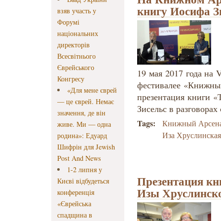
книгу Иосифа З
взяв участь у
Форумі
національних
директорів
Всесвітнього
Єврейського
19 мая 2017 года на 
Конгресу
фестивалее «Книжный
«Для мене єврей
презентация книги «
— це єврей. Немає
Зисельс в разговорах
значення, де він
Tags:
Книжный Арсен
живе. Ми — одна
Иза Хруслинска
родина»: Едуард
Шифрін для Jewish
Post And News
1-2 липня у
Презентация кн
Києві відбудеться
Изы Хруслинско
конференція
«Єврейська
спадщина в