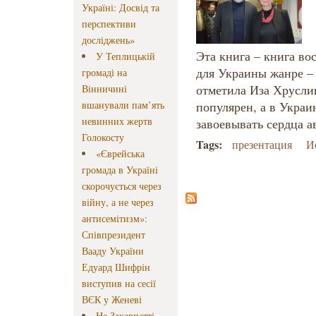
Україні: Досвід та
перспективи
досліджень»
Эта книга – книга во
У Теплицькій
для Украины жанре – 
громаді на
отметила Иза Хрусли
Вінничині
вшанували пам’ять
популярен, а в Украи
невинних жертв
завоевывать сердца а
Голокосту
Tags:
презентация
И
«Єврейська
громада в Україні
скорочується через
війну, а не через
антисемітизм»:
Співпрезидент
Вааду України
Едуард Шифрін
виступив на сесії
ВЄК у Женеві
На Закарпатті