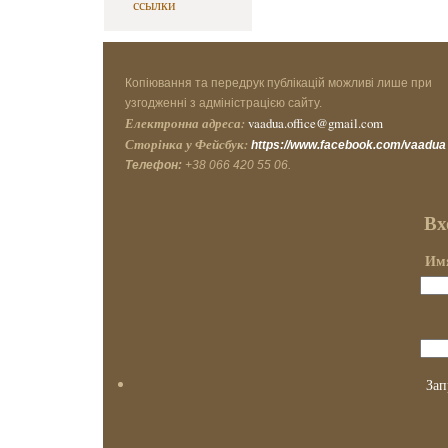
ссылки
Копіювання та передрук публікацій можливі лише при
узгодженні з адміністрацією сайту.
Електронна адреса:
vaadua.office@gmail.com
Сторінка у Фейсбук:
https://www.facebook.com/vaadua
Телефон:
+38 066 420 55 06.
Вх
Имя
Зап