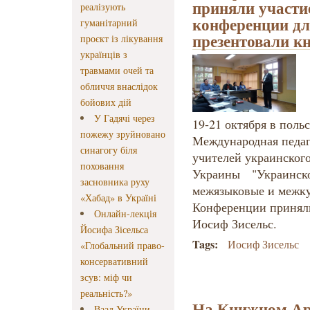
приняли участие
реалізують
конференции дл
гуманітарний
презентовали к
проєкт із лікування
українців з
травмами очей та
обличчя внаслідок
бойових дій
У Гадячі через
19-21 октября в пол
пожежу зруйновано
Международная педаг
синагогу біля
учителей украинского
поховання
Украины "Украинско
засновника руху
межязыковые и межкул
«Хабад» в Україні
Конференции приняли
Онлайн-лекція
Иосиф Зисельс.
Йосифа Зісельса
Tags:
Иосиф Зисельс
«Глобальний право-
консервативний
зсув: міф чи
реальність?»
На Книжном Арс
Ваад України