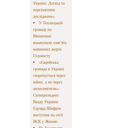
Україні: Досвід та
перспективи
досліджень»
У Теплицькій
громаді на
Вінничині
вшанували пам’ять
невинних жертв
Голокосту
«Єврейська
громада в Україні
скорочується через
війну, а не через
антисемітизм»:
Співпрезидент
Вааду України
Едуард Шифрін
виступив на сесії
ВЄК у Женеві
На Закарпатті