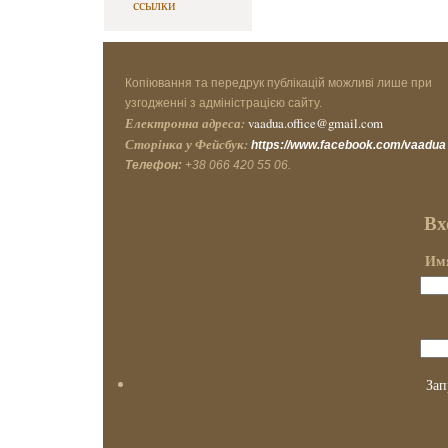
ссылки
Копіювання та передрук публікацій можливі лише при
узгодженні з адміністрацією сайту.
Електронна адреса:
vaadua.office@gmail.com
Сторінка у Фейсбук:
https://www.facebook.com/vaadua
Телефон:
+38 066 420 55 06.
Вх
Имя
Зап