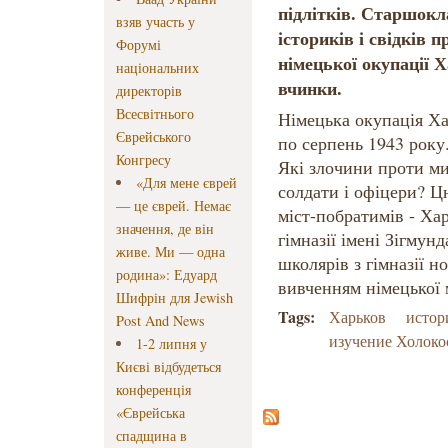
підлітків. Старшокл
взяв участь у
істориків і свідків 
Форумі
німецької окупації Х
національних
вчинки.
директорів
Всесвітнього
Німецька окупація Ха
Єврейського
по серпень 1943 року
Конгресу
Які злочини проти ми
«Для мене єврей
солдати і офіцери? Ц
— це єврей. Немає
міст-побратимів - Ха
значення, де він
гімназії імені Зігмун
живе. Ми — одна
школярів з гімназії н
родина»: Едуард
вивченням німецької 
Шифрін для Jewish
Tags:
Харьков
истор
Post And News
изучение Холоко
1-2 липня у
Києві відбудеться
конференція
«Єврейська
спадщина в