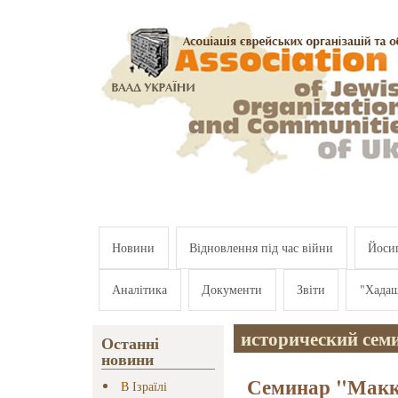
Перейти к основному содержанию
Новини
Відновлення під час війни
Йосип
Аналітика
Документи
Звіти
"Хада
исторический сем
Останні
новини
Семинар "Макк
В Ізраїлі