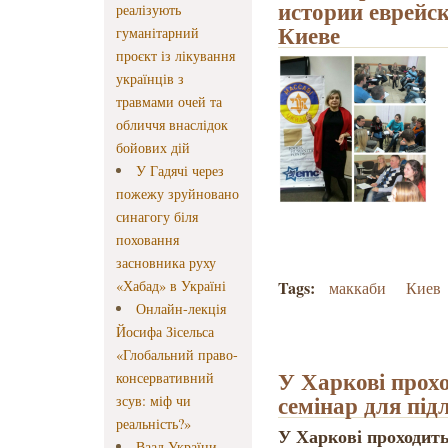
истории еврейск
реалізують
Киеве
гуманітарний
проєкт із лікування
українців з
травмами очей та
обличчя внаслідок
бойових дій
У Гадячі через
пожежу зруйновано
синагогу біля
поховання
засновника руху
«Хабад» в Україні
Tags:
маккаби
Киев
Онлайн-лекція
Йосифа Зісельса
«Глобальний право-
У Харкові прох
консервативний
семінар для підл
зсув: міф чи
реальність?»
У Харкові проходить
Ваад України