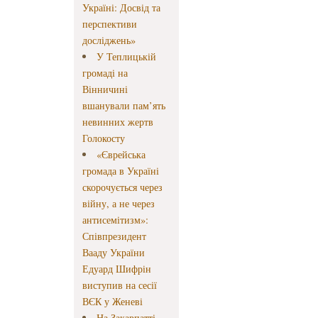
Україні: Досвід та
перспективи
досліджень»
У Теплицькій
громаді на
Вінничині
вшанували пам’ять
невинних жертв
Голокосту
«Єврейська
громада в Україні
скорочується через
війну, а не через
антисемітизм»:
Співпрезидент
Вааду України
Едуард Шифрін
виступив на сесії
ВЄК у Женеві
На Закарпатті