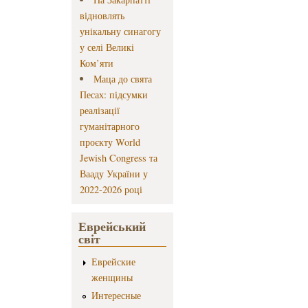
відновлять
унікальну синагогу
у селі Великі
Ком’яти
Маца до свята
Песах: підсумки
реалізації
гуманітарного
проєкту World
Jewish Congress та
Вааду України у
2022-2026 році
Еврейський
світ
Еврейские
женщины
Интересные