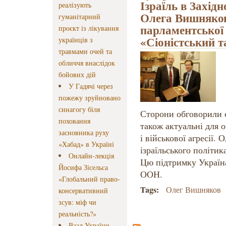
Ізраїль в Західн
реалізують
Олега Вишняков
гуманітарний
парламентської 
проєкт із лікування
«Сіоністський т
українців з
травмами очей та
обличчя внаслідок
бойових дій
У Гадячі через
пожежу зруйновано
синагогу біля
Сторони обговорили с
поховання
також актуальні для 
засновника руху
і військової агресії.
«Хабад» в Україні
ізраїльського політик
Онлайн-лекція
Цю підтримку Україн
Йосифа Зісельса
ООН.
«Глобальний право-
Tags:
Олег Вишняков
консервативний
зсув: міф чи
реальність?»
Ваад України