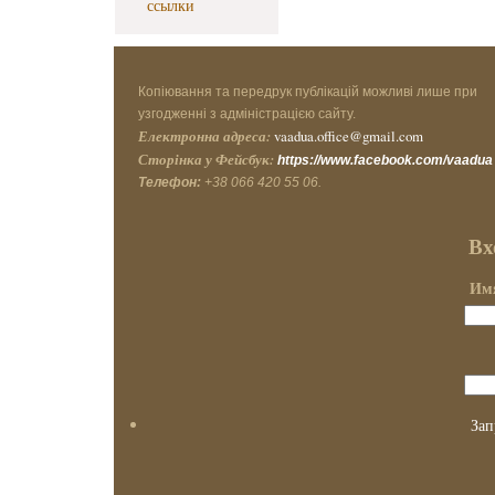
ссылки
Копіювання та передрук публікацій можливі лише при
узгодженні з адміністрацією сайту.
Електронна адреса:
vaadua.office@gmail.com
Сторінка у Фейсбук:
https://www.facebook.com/vaadua
Телефон:
+38 066 420 55 06.
Вх
Имя
Зап