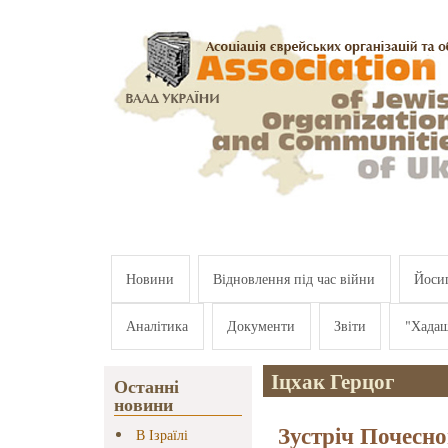
Перейти к основному содержанию
Новини
Відновлення під час війни
Йосип
Аналітика
Документи
Звіти
"Хада
Іцхак Герцог
Останні
новини
Зустріч Почесн
В Ізраїлі