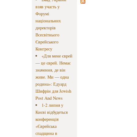
взяв участь у
Форумі
національних
директорів
Всесвітнього
Єврейського
Конгресу
«Для мене єврей
— це єврей. Немає
значення, де він
живе. Ми — одна
родина»: Едуард
Шифрін для Jewish
Post And News
1-2 липня у
Києві відбудеться
конференція
«Єврейська
спадщина в