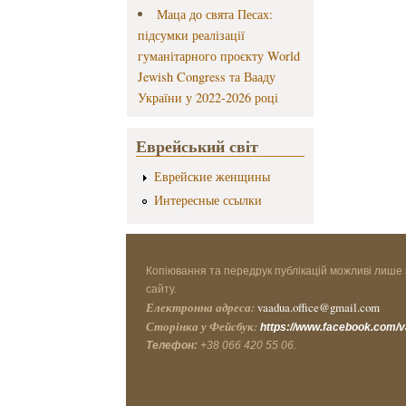
Маца до свята Песах:
підсумки реалізації
гуманітарного проєкту World
Jewish Congress та Вааду
України у 2022-2026 році
Еврейський світ
Еврейские женщины
Интересные ссылки
Копіювання та передрук публікацій можливі лише 
сайту.
Електронна адреса:
vaadua.office@gmail.com
Сторінка у Фейсбук:
https://www.facebook.com/
Телефон:
+38 066 420 55 06.