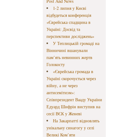
Post And News
1-2 липня у Києві
відбудеться конференція
«Єврейська спадщина в
Україні: Досвід та
перспективи досліджень»
У Теплицькій громаді на
Вінничині вшанували
пам’ять невинних жертв
Голокосту
«Єврейська громада в
Україні скорочується через
війну, а не через
антисемітизм»:
Співпрезидент Вааду України
Едуард Шифрін виступив на
сесії ВЄК у Женеві
На Закарпатті відновлять
унікальну синагогу у селі
Великі Ком’яти