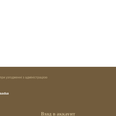
при узгодженні з адміністрацією
vaadua
Вход в аккаунт