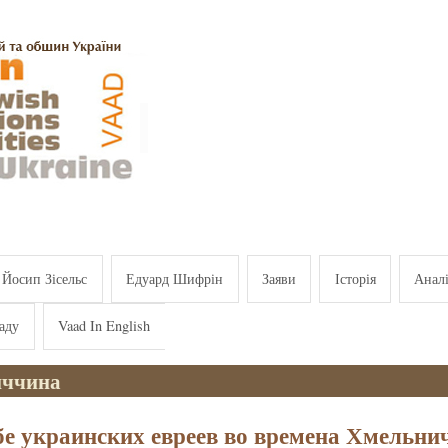
Йосип Зісельс
Едуард Шифрін
Заяви
Історія
Анал
аду
Vaad In English
иччина
бе украинских евреев во времена Хмельн