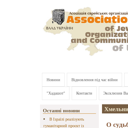
Перейти к основному содержанию
Новини
Відновлення під час війни
"Хадашот"
Контакти
Эксклюзив Ва
Хмельн
Останні новини
В Ізраїлі реалізують
О судь
гуманітарний проєкт із