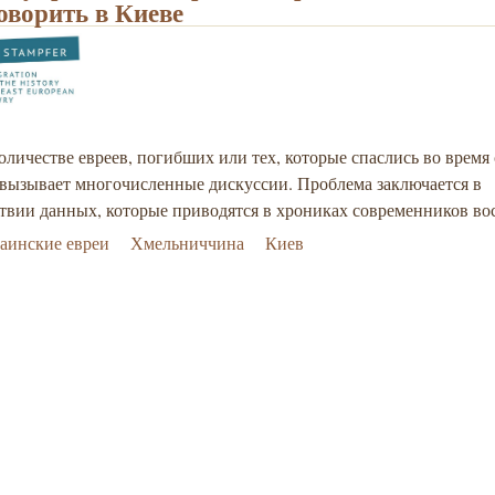
говорить в Киеве
оличестве евреев, погибших или тех, которые спаслись во время
 вызывает многочисленные дискуссии. Проблема заключается в
твии данных, которые приводятся в хрониках современников во
аинские евреи
Хмельниччина
Киев