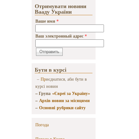
Отримувати новини
Вааду України
Ваше имя
*
Ваш электронный адрес
*
Бути в курсі
–
Пр
иєднатися, аби бути в
курсі новин
– Група
«Євреї за Україну»
–
Архів новин за місяцями
–
Основні рубрики сайту
Погода
Погода в
Киеве