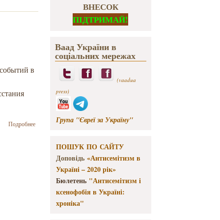
ВНЕСОК
ПІДТРИМАЙ!
Ваад України в
соціальних мережах
 событий в
(vaadua
press)
сстания
Група "Євреї за Україну"
о О судьбе
Подробнее
украинских
евреев во
ПОШУК ПО САЙТУ
времена
Доповідь
«Антисемітизм в
Хмельниччины
будут говорить
Україні – 2020 рік»
в Киеве
Бюлетень
"Антисемітизм і
ксенофобія в Україні:
хроніка"