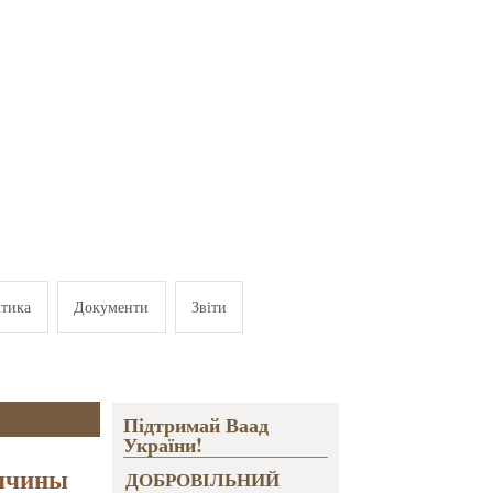
ітика
Документи
Звіти
Підтримай Ваад
України!
иччины
ДОБРОВІЛЬНИЙ