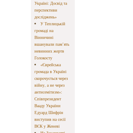
Україні: Досвід та
перспективи
досліджень»
У Теплицькій
громаді на
Вінничині
вшанували пам’ять
невинних жертв
Голокосту
«Єврейська
громада в Україні
скорочується через
війну, а не через
антисемітизм»:
Співпрезидент
Вааду України
Едуард Шифрін
виступив на сесії
ВЄК у Женеві
На Закарпатті