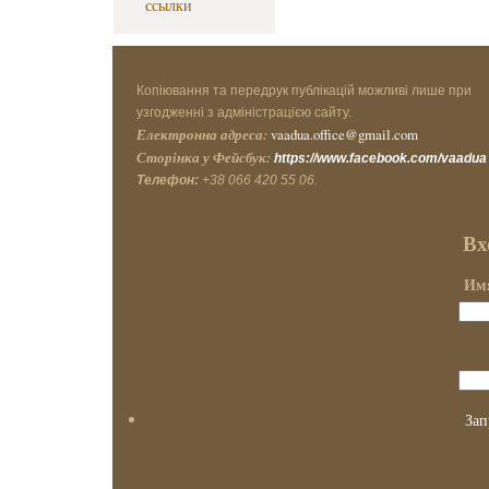
ссылки
Копіювання та передрук публікацій можливі лише при
узгодженні з адміністрацією сайту.
Електронна адреса:
vaadua.office@gmail.com
Сторінка у Фейсбук:
https://www.facebook.com/vaadua
Телефон:
+38 066 420 55 06.
Вх
Имя
Зап