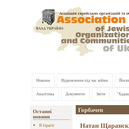
Перейти к основному содержанию
Новини
Відновлення під час війни
Йосип
Аналітика
Документи
Звіти
"Хада
Горбачев
Останні
новини
Натан Щарански
В Ізраїлі