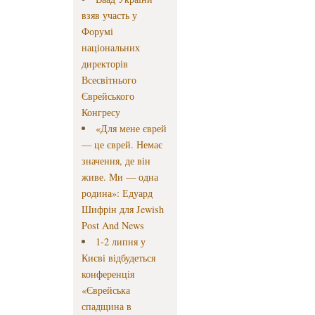
взяв участь у
Форумі
національних
директорів
Всесвітнього
Єврейського
Конгресу
«Для мене єврей
— це єврей. Немає
значення, де він
живе. Ми — одна
родина»: Едуард
Шифрін для Jewish
Post And News
1-2 липня у
Києві відбудеться
конференція
«Єврейська
спадщина в