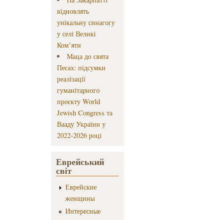
відновлять
унікальну синагогу
у селі Великі
Ком’яти
Маца до свята
Песах: підсумки
реалізації
гуманітарного
проєкту World
Jewish Congress та
Вааду України у
2022-2026 році
Еврейський
світ
Еврейские
женщины
Интересные