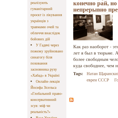
конечно рай, но
реалізують
непрерывно пре
гуманітарний
проєкт із лікування
українців з
травмами очей та
обличчя внаслідок
бойових дій
У Гадячі через
Как раз наоборот - эт
пожежу зруйновано
лет я был в тюрьме. 
синагогу біля
более свободным чел
поховання
куда свободнее, чем н
засновника руху
Tags:
Натан Щарански
«Хабад» в Україні
евреи СССР
Г
Онлайн-лекція
Йосифа Зісельса
«Глобальний право-
консервативний
зсув: міф чи
реальність?»
Ваад України