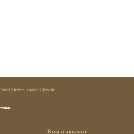
при узгодженні з адміністрацією
vaadua
Вход в аккаунт