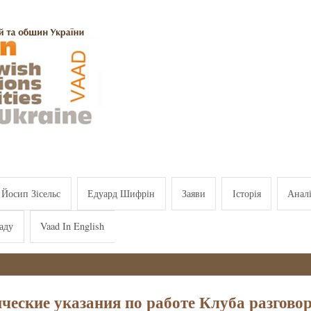
Йосип Зісельс
Едуард Шифрін
Заяви
Історія
Анал
аду
Vaad In English
ческие указания по работе Клуба разгово