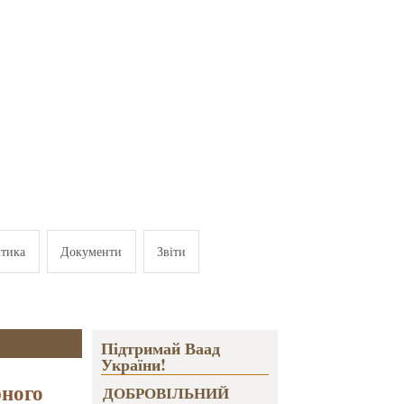
ітика
Документи
Звіти
Підтримай Ваад
України!
рного
ДОБРОВІЛЬНИЙ