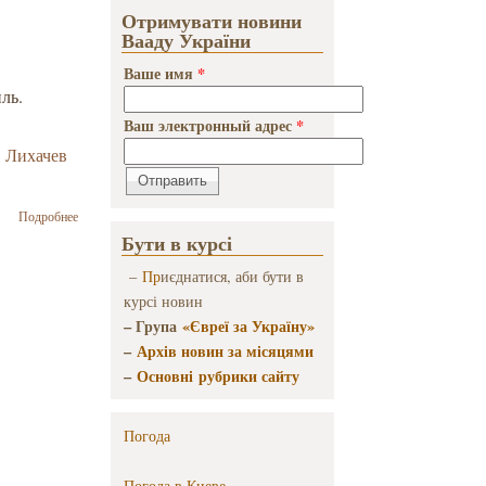
Главкоме
Отримувати новини
Вааду України
Ваше имя
*
ль.
Ваш электронный адрес
*
 Лихачев
о В пресс-
Подробнее
центре
Бути в курсі
Главкома
прошла
–
Пр
иєднатися, аби бути в
пресс-
курсі новин
конференция
– Група
«Євреї за Україну»
на тему:
–
Архів новин за місяцями
«Израиль.
Выборы в
–
Основні рубрики сайту
Кнессет»
Погода
Погода в
Киеве