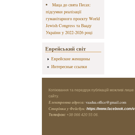
Маца до свята Песах:
підсумки реалізації
гуманітарного проєкту World
Jewish Congress та Вааду
України у 2022-2026 році
Еврейський світ
Еврейские женщины
Интересные ссылки
Копіювання та передрук публікацій можливі лише 
сайту.
Електронна адреса:
vaadua.office@gmail.com
Сторінка у Фейсбук:
https://www.facebook.com/
Телефон:
+38 066 420 55 06.