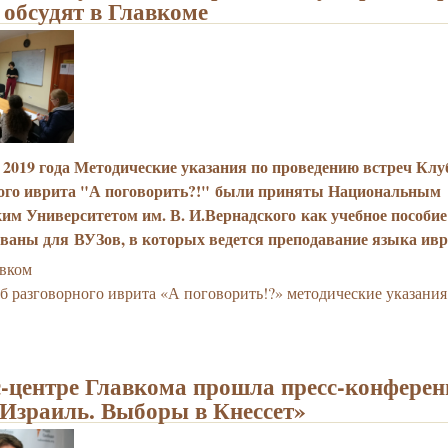
 обсудят в Главкоме
а 2019 года Методические указания по проведению встреч Клу
ного иврита "А поговорить?!" были приняты Национальным
им Университетом им. В. И.Вернадского как учебное пособие
ваны для ВУЗов, в которых ведется преподавание языка ив
авком
б разговорного иврита «А поговорить!?» методические указания
с-центре Главкома прошла пресс-конферен
«Израиль. Выборы в Кнессет»