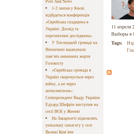
Post And News
1-2 липня у Києві
відбудеться конференція
«Єврейська спадщина в
11 апреля 
Україні: Досвід та
Выборы в 
перспективи досліджень»
Tags:
У Теплицькій громаді на
Из
Вінничині вшанували
Гл
пам’ять невинних жертв
Голокосту
«Єврейська громада в
Україні скорочується через
війну, а не через
антисемітизм»:
Співпрезидент Вааду України
Едуард Шифрін виступив на
сесії ВЄК у Женеві
На Закарпатті відновлять
унікальну синагогу у селі
Великі Ком’яти