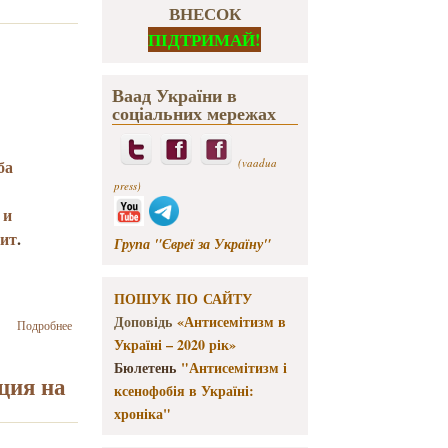
ВНЕСОК
ПІДТРИМАЙ!
Ваад України в
соціальних мережах
ба
(vaadua
press)
 и
рит
.
Група "Євреї за Україну"
ПОШУК ПО САЙТУ
Доповідь
«Антисемітизм в
о
Подробнее
Методические
Україні – 2020 рік»
указания по
Бюлетень
"Антисемітизм і
работе Клуба
ция на
ксенофобія в Україні:
разговорного
хроніка"
иврита
обсудят в