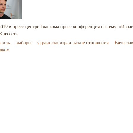
2019 в пресс-центре Главкома пресс-конференция на тему: «Израи
Кнессет».
раиль
выборы
украинско-израильские отношения
Вячеслав
авком