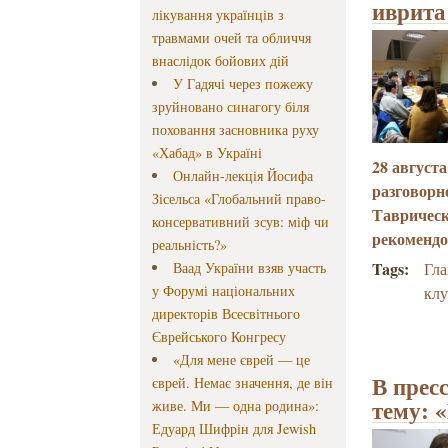
иврита
лікування українців з
травмами очей та обличчя
внаслідок бойових дій
У Гадячі через пожежу
зруйновано синагогу біля
поховання засновника руху
«Хабад» в Україні
28 август
Онлайн-лекція Йосифа
разговор
Зісельса «Глобальний право-
Таврическ
консервативний зсув: міф чи
рекомендо
реальність?»
Tags:
Ваад України взяв участь
Гл
у Форумі національних
клу
директорів Всесвітнього
Єврейського Конгресу
«Для мене єврей — це
В прес
єврей. Немає значення, де він
тему: 
живе. Ми — одна родина»:
Едуард Шифрін для Jewish