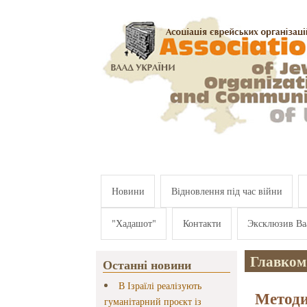
Перейти к основному содержанию
Новини
Відновлення під час війни
"Хадашот"
Контакти
Эксклюзив Ва
Главком
Останні новини
В Ізраїлі реалізують
Методи
гуманітарний проєкт із