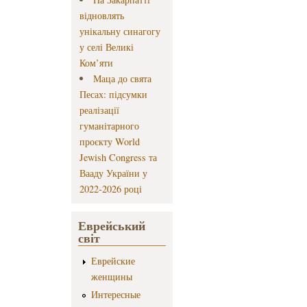
відновлять
унікальну синагогу
у селі Великі
Ком’яти
Маца до свята
Песах: підсумки
реалізації
гуманітарного
проєкту World
Jewish Congress та
Вааду України у
2022-2026 році
Еврейський
світ
Еврейские
женщины
Интересные