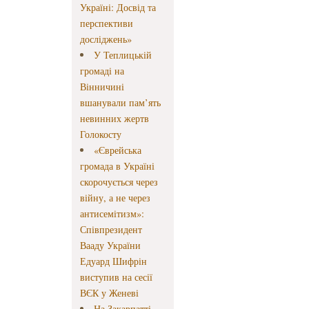
Україні: Досвід та
перспективи
досліджень»
У Теплицькій
громаді на
Вінничині
вшанували пам’ять
невинних жертв
Голокосту
«Єврейська
громада в Україні
скорочується через
війну, а не через
антисемітизм»:
Співпрезидент
Вааду України
Едуард Шифрін
виступив на сесії
ВЄК у Женеві
На Закарпатті