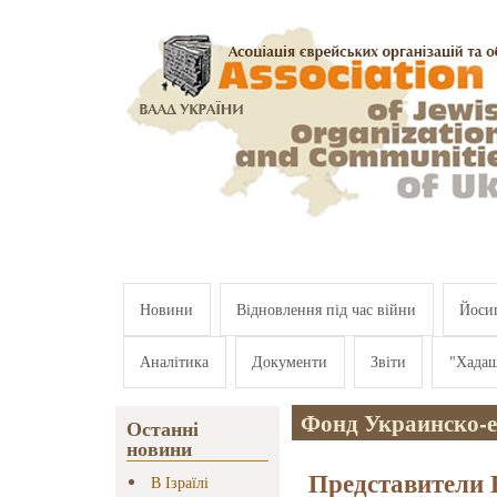
Перейти к основному содержанию
Новини
Відновлення під час війни
Йосип
Аналітика
Документи
Звіти
"Хада
Фонд Украинско-е
Останні
новини
Представители
В Ізраїлі