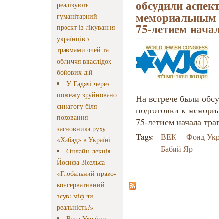
обсудили аспек
реалізують
мемориальным м
гуманітарний
75-летием начал
проєкт із лікування
українців з
травмами очей та
обличчя внаслідок
бойових дій
У Гадячі через
пожежу зруйновано
На встрече были обс
синагогу біля
подготовки к мемори
поховання
75-летием начала траг
засновника руху
Tags:
ВЕК
Фонд Укр
«Хабад» в Україні
Бабий Яр
Онлайн-лекція
Йосифа Зісельса
«Глобальний право-
консервативний
зсув: міф чи
реальність?»
Ваад України