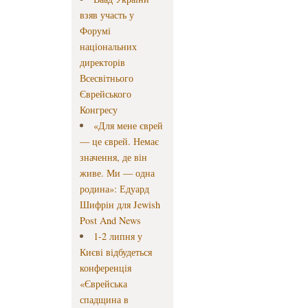
взяв участь у
Форумі
національних
директорів
Всесвітнього
Єврейського
Конгресу
«Для мене єврей
— це єврей. Немає
значення, де він
живе. Ми — одна
родина»: Едуард
Шифрін для Jewish
Post And News
1-2 липня у
Києві відбудеться
конференція
«Єврейська
спадщина в