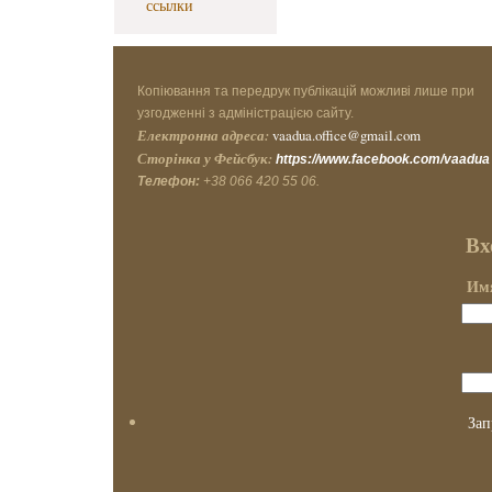
ссылки
Копіювання та передрук публікацій можливі лише при
узгодженні з адміністрацією сайту.
Електронна адреса:
vaadua.office@gmail.com
Сторінка у Фейсбук:
https://www.facebook.com/vaadua
Телефон:
+38 066 420 55 06.
Вх
Имя
Зап