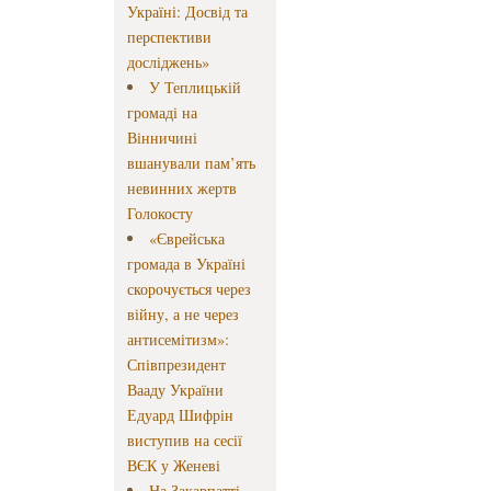
Україні: Досвід та
перспективи
досліджень»
У Теплицькій
громаді на
Вінничині
вшанували пам’ять
невинних жертв
Голокосту
«Єврейська
громада в Україні
скорочується через
війну, а не через
антисемітизм»:
Співпрезидент
Вааду України
Едуард Шифрін
виступив на сесії
ВЄК у Женеві
На Закарпатті