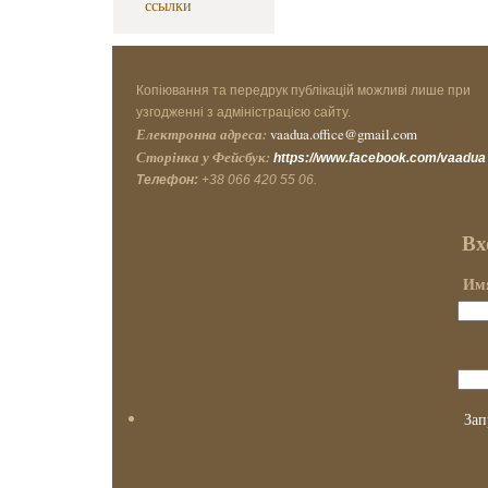
ссылки
Копіювання та передрук публікацій можливі лише при
узгодженні з адміністрацією сайту.
Електронна адреса:
vaadua.office@gmail.com
Сторінка у Фейсбук:
https://www.facebook.com/vaadua
Телефон:
+38 066 420 55 06.
Вх
Имя
Зап