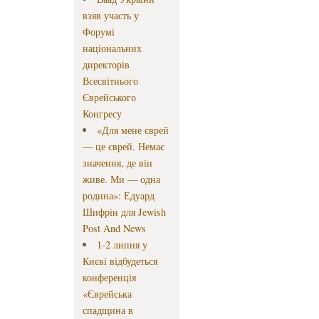
взяв участь у
Форумі
національних
директорів
Всесвітнього
Єврейського
Конгресу
«Для мене єврей
— це єврей. Немає
значення, де він
живе. Ми — одна
родина»: Едуард
Шифрін для Jewish
Post And News
1-2 липня у
Києві відбудеться
конференція
«Єврейська
спадщина в