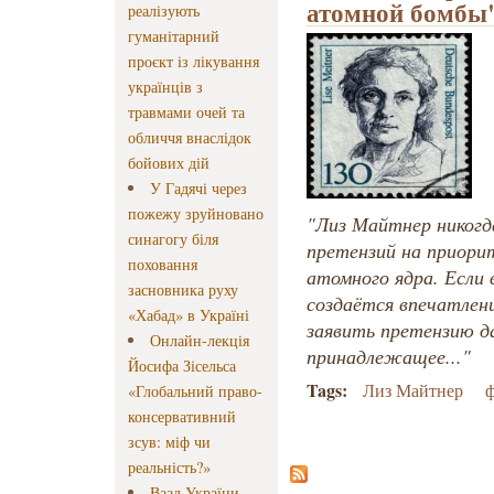
атомной бомбы
реалізують
гуманітарний
проєкт із лікування
українців з
травмами очей та
обличчя внаслідок
бойових дій
У Гадячі через
пожежу зруйновано
"Лиз Майтнер никогд
синагогу біля
претензий на приори
поховання
атомного ядра. Если
засновника руху
создаётся впечатлени
«Хабад» в Україні
заявить претензию д
Онлайн-лекція
принадлежащее..."
Йосифа Зісельса
Tags:
Лиз Майтнер
ф
«Глобальний право-
консервативний
зсув: міф чи
реальність?»
Ваад України