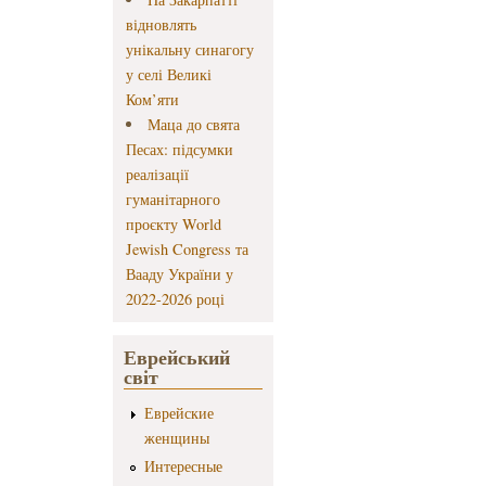
відновлять
унікальну синагогу
у селі Великі
Ком’яти
Маца до свята
Песах: підсумки
реалізації
гуманітарного
проєкту World
Jewish Congress та
Вааду України у
2022-2026 році
Еврейський
світ
Еврейские
женщины
Интересные