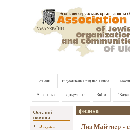
Перейти к основному содержанию
Новини
Відновлення під час війни
Йосип
Аналітика
Документи
Звіти
"Хада
физика
Останні
новини
Лиз Майтнер - 
В Ізраїлі