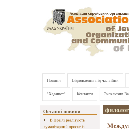
Перейти к основному содержанию
Новини
Відновлення під час війни
"Хадашот"
Контакти
Эксклюзив Ва
филолог
Останні новини
В Ізраїлі реалізують
Междун
гуманітарний проєкт із