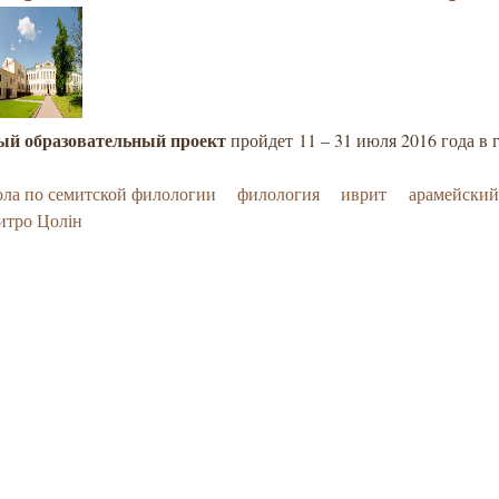
ый образовательный проект
пройдет 11 – 31 июля 2016 года в г
ла по семитской филологии
филология
иврит
арамейский
итро Цолін