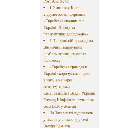
Post And News
1-2 липня у Києві
відбудеться конференція
«Єврейська спадщина в
Україні: Досвід та
перспективи досліджень»
У Теплицькій громаді на
Вінничині вшанували
пам’ять невинних жертв
Голокосту
«Єврейська громада в
Україні скорочується через
війну, а не через
антисемітизм»:
Співпрезидент Вааду України
Едуард Шифрін виступив на
сесії ВЄК у Женеві
На Закарпатті відновлять
унікальну синагогу у селі
Великі Ком’яти