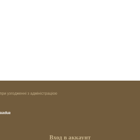
при узгодженні з адміністрацією
vaadua
Вход в аккаунт