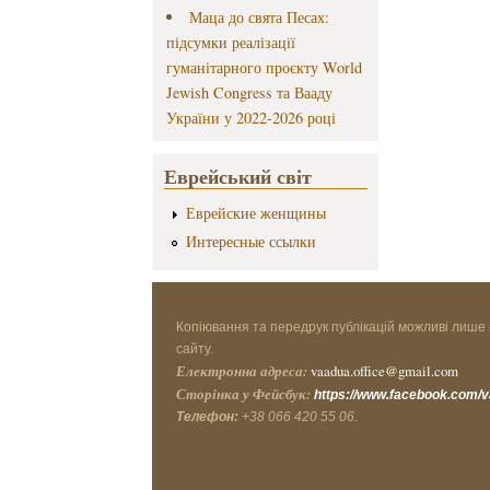
Маца до свята Песах:
підсумки реалізації
гуманітарного проєкту World
Jewish Congress та Вааду
України у 2022-2026 році
Еврейський світ
Еврейские женщины
Интересные ссылки
Копіювання та передрук публікацій можливі лише 
сайту.
Електронна адреса:
vaadua.office@gmail.com
Сторінка у Фейсбук:
https://www.facebook.com/
Телефон:
+38 066 420 55 06.