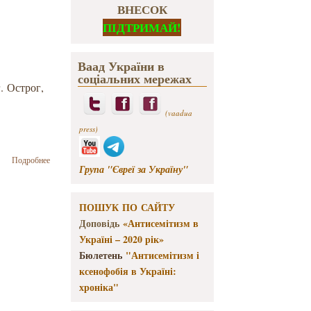
ВНЕСОК
ПІДТРИМАЙ!
Ваад України в
соціальних мережах
. Острог,
(vaadua
press)
о
Подробнее
Група "Євреї за Україну"
Международная
летняя школа
по семитской
ПОШУК ПО САЙТУ
филологии
Доповідь
«Антисемітизм в
Україні – 2020 рік»
Бюлетень
"Антисемітизм і
ксенофобія в Україні:
хроніка"