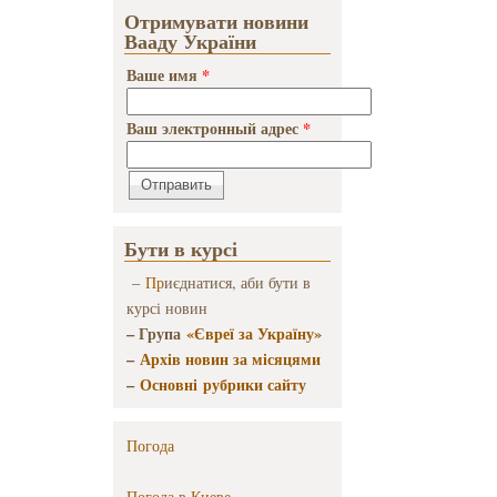
Отримувати новини
Вааду України
Ваше имя
*
Ваш электронный адрес
*
Бути в курсі
–
Пр
иєднатися, аби бути в
курсі новин
– Група
«Євреї за Україну»
–
Архів новин за місяцями
–
Основні рубрики сайту
Погода
Погода в
Киеве