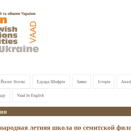
Йосип Зісельс
Едуард Шифрін
Заяви
Історія
Анал
аду
Vaad In English
ия
ародная летняя школа по семитской фил