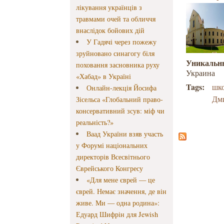
лікування українців з
травмами очей та обличчя
внаслідок бойових дій
У Гадячі через пожежу
зруйновано синагогу біля
Уникальн
поховання засновника руху
Украина
«Хабад» в Україні
Tags:
шко
Онлайн-лекція Йосифа
Дм
Зісельса «Глобальний право-
консервативний зсув: міф чи
реальність?»
Ваад України взяв участь
у Форумі національних
директорів Всесвітнього
Єврейського Конгресу
«Для мене єврей — це
єврей. Немає значення, де він
живе. Ми — одна родина»:
Едуард Шифрін для Jewish