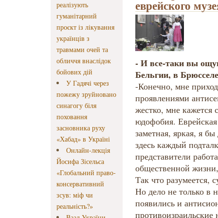
еврейского муз
реалізують
гуманітарний
проєкт із лікування
українців з
травмами очей та
обличчя внаслідок
- И все-таки вы ощ
бойових дій
Бельгии, в Брюссел
У Гадячі через
-Конечно, мне приход
пожежу зруйновано
проявлениями антисем
синагогу біля
жестко, мне кажется 
поховання
юдофобия. Еврейская
засновника руху
заметная, яркая, я бы
«Хабад» в Україні
здесь каждый подталк
Онлайн-лекція
представители работа
Йосифа Зісельса
общественной жизни, 
«Глобальний право-
Так что разумеется, с
консервативний
Но дело не только в 
зсув: міф чи
появились и антисио
реальність?»
противоизраильские н
Ваад України