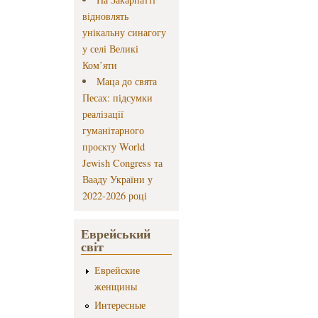
відновлять
унікальну синагогу
у селі Великі
Ком’яти
Маца до свята
Песах: підсумки
реалізації
гуманітарного
проєкту World
Jewish Congress та
Вааду України у
2022-2026 році
Еврейський
світ
Еврейские
женщины
Интересные