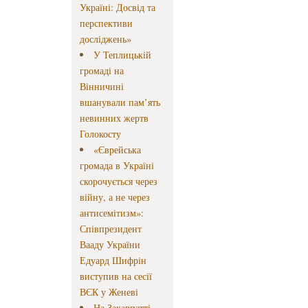
Україні: Досвід та
перспективи
досліджень»
У Теплицькій
громаді на
Вінничині
вшанували пам’ять
невинних жертв
Голокосту
«Єврейська
громада в Україні
скорочується через
війну, а не через
антисемітизм»:
Співпрезидент
Вааду України
Едуард Шифрін
виступив на сесії
ВЄК у Женеві
На Закарпатті