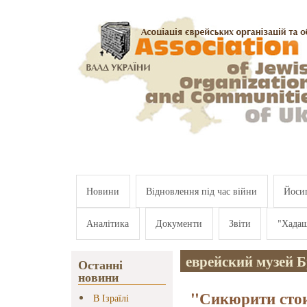
Перейти к основному содержанию
Новини
Відновлення під час війни
Йосип
Аналітика
Документи
Звіти
"Хада
еврейский музей 
Останні
новини
"Сикюрити стои
В Ізраїлі