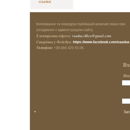
ссылки
Копіювання та передрук публікацій можливі лише при
узгодженні з адміністрацією сайту.
Електронна адреса:
vaadua.office@gmail.com
Сторінка у Фейсбук:
https://www.facebook.com/vaadua
Телефон:
+38 066 420 55 06.
Вх
Имя
Зап