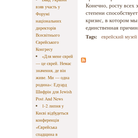
Конечно, росту всех 
взяв участь у
степени способствуе
Форумі
кризис, в котором мы 
національних
единственная причин
директорів
Всесвітнього
Tags:
еврейский музей
Єврейського
Конгресу
«Для мене єврей
— це єврей. Немає
значення, де він
живе. Ми — одна
родина»: Едуард
Шифрін для Jewish
Post And News
1-2 липня у
Києві відбудеться
конференція
«Єврейська
спадщина в