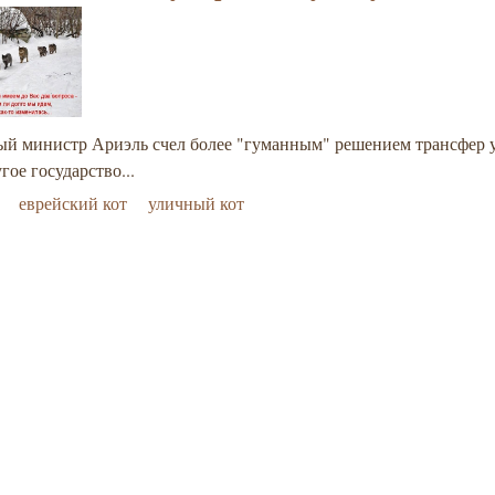
ый министр Ариэль счел более "гуманным" решением трансфер
гое государство...
еврейский кот
уличный кот