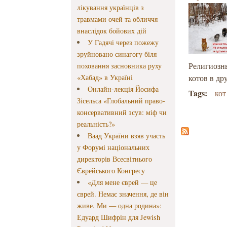
лікування українців з
травмами очей та обличчя
внаслідок бойових дій
У Гадячі через пожежу
зруйновано синагогу біля
Религиозн
поховання засновника руху
«Хабад» в Україні
котов в дру
Онлайн-лекція Йосифа
Tags:
кот
Зісельса «Глобальний право-
консервативний зсув: міф чи
реальність?»
Ваад України взяв участь
у Форумі національних
директорів Всесвітнього
Єврейського Конгресу
«Для мене єврей — це
єврей. Немає значення, де він
живе. Ми — одна родина»:
Едуард Шифрін для Jewish