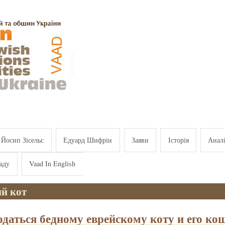
Йосип Зісельс
Едуард Шифрін
Заяви
Історія
Анал
аду
Vaad In English
ий кот
одаться бедному еврейскому коту и его ко