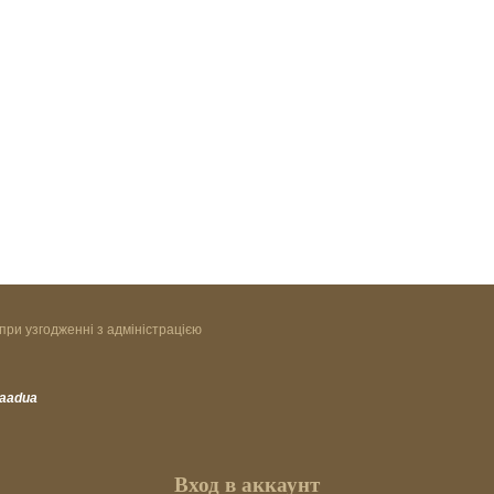
при узгодженні з адміністрацією
vaadua
Вход в аккаунт