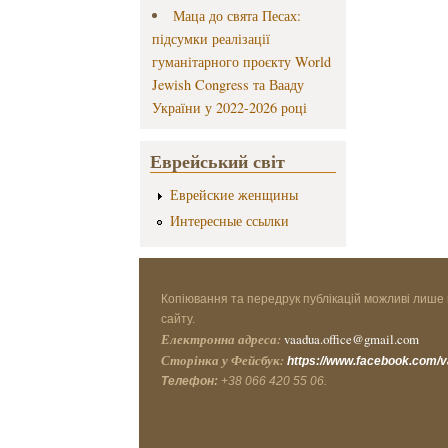
Маца до свята Песах:
підсумки реалізації
гуманітарного проєкту World
Jewish Congress та Вааду
України у 2022-2026 році
Еврейський світ
Еврейские женщины
Интересные ссылки
Копіювання та передрук публікацій можливі лише 
сайту.
Електронна адреса:
vaadua.office@gmail.com
Сторінка у Фейсбук:
https://www.facebook.com/
Телефон:
+38 066 420 55 06.