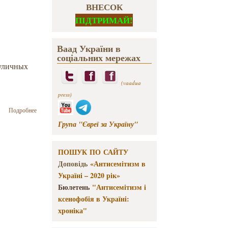
ВНЕСОК
ПІДТРИМАЙ!
Ваад України в
соціальних мережах
 уличных
(vaadua
press)
о Куда
Подробнее
податься
Група "Євреї за Україну"
бедному
еврейскому
коту и его
ПОШУК ПО САЙТУ
кошечке?
Доповідь
«Антисемітизм в
Україні – 2020 рік»
Бюлетень
"Антисемітизм і
ксенофобія в Україні:
хроніка"