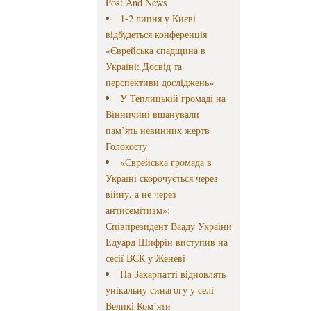
Post And News
1-2 липня у Києві
відбудеться конференція
«Єврейська спадщина в
Україні: Досвід та
перспективи досліджень»
У Теплицькій громаді на
Вінничині вшанували
пам’ять невинних жертв
Голокосту
«Єврейська громада в
Україні скорочується через
війну, а не через
антисемітизм»:
Співпрезидент Вааду України
Едуард Шифрін виступив на
сесії ВЄК у Женеві
На Закарпатті відновлять
унікальну синагогу у селі
Великі Ком’яти