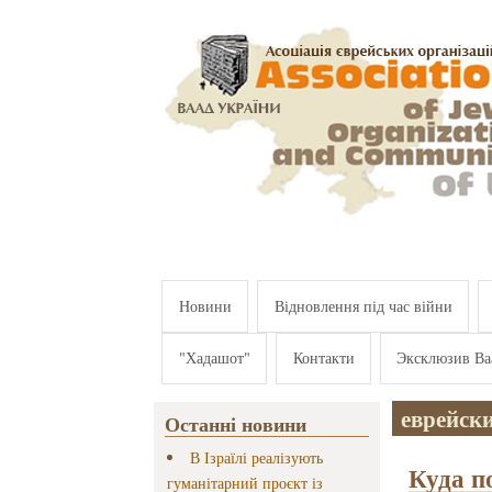
Перейти к основному содержанию
Новини
Відновлення під час війни
"Хадашот"
Контакти
Эксклюзив Ва
еврейск
Останні новини
В Ізраїлі реалізують
Куда п
гуманітарний проєкт із