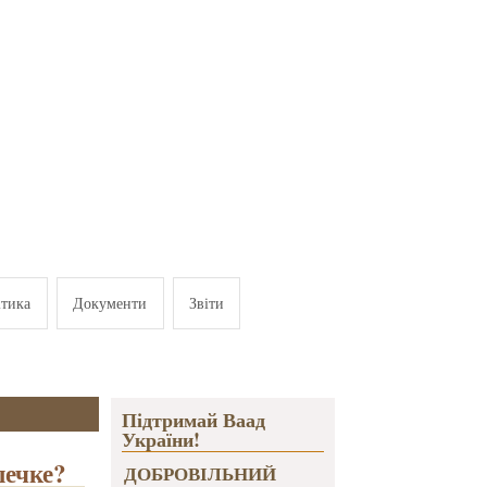
ітика
Документи
Звіти
Підтримай Ваад
України!
шечке?
ДОБРОВІЛЬНИЙ