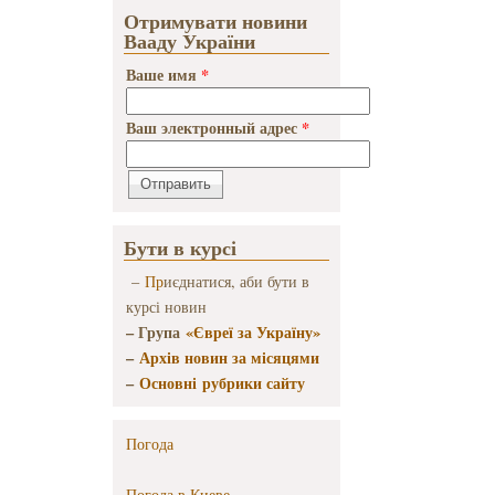
Отримувати новини
Вааду України
Ваше имя
*
Ваш электронный адрес
*
Бути в курсі
–
Пр
иєднатися, аби бути в
курсі новин
– Група
«Євреї за Україну»
–
Архів новин за місяцями
–
Основні рубрики сайту
Погода
Погода в
Киеве