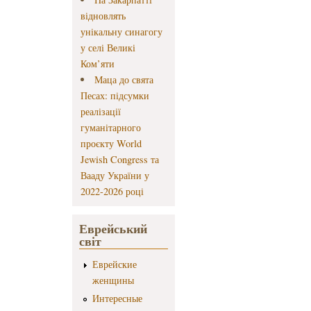
відновлять
унікальну синагогу
у селі Великі
Ком’яти
Маца до свята
Песах: підсумки
реалізації
гуманітарного
проєкту World
Jewish Congress та
Вааду України у
2022-2026 році
Еврейський
світ
Еврейские
женщины
Интересные