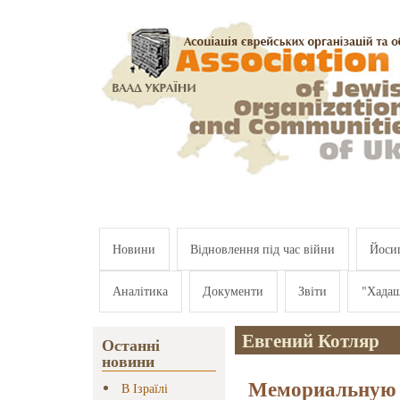
Перейти к основному содержанию
Новини
Відновлення під час війни
Йосип
Аналітика
Документи
Звіти
"Хада
Евгений Котляр
Останні
новини
Мемориальную 
В Ізраїлі