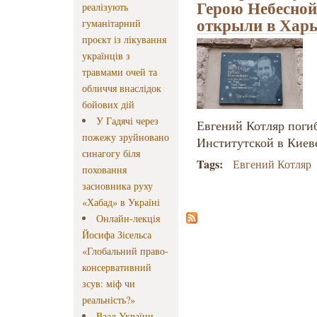
Герою Небесной
реалізують
открыли в Харь
гуманітарний
проєкт із лікування
українців з
травмами очей та
обличчя внаслідок
бойових дій
У Гадячі через
Евгений Котляр погиб
пожежу зруйновано
Институтской в ​​Кие
синагогу біля
Tags:
Евгений Котляр
поховання
засновника руху
«Хабад» в Україні
Онлайн-лекція
Йосифа Зісельса
«Глобальний право-
консервативний
зсув: міф чи
реальність?»
Ваад України