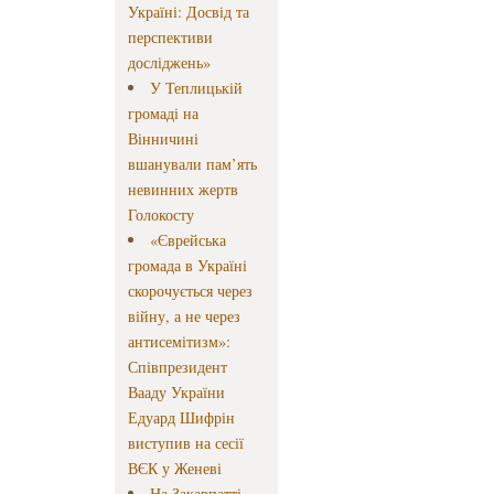
Україні: Досвід та
перспективи
досліджень»
У Теплицькій
громаді на
Вінничині
вшанували пам’ять
невинних жертв
Голокосту
«Єврейська
громада в Україні
скорочується через
війну, а не через
антисемітизм»:
Співпрезидент
Вааду України
Едуард Шифрін
виступив на сесії
ВЄК у Женеві
На Закарпатті