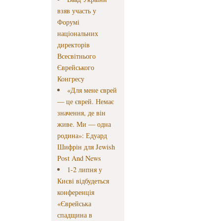
взяв участь у
Форумі
національних
директорів
Всесвітнього
Єврейського
Конгресу
«Для мене єврей
— це єврей. Немає
значення, де він
живе. Ми — одна
родина»: Едуард
Шифрін для Jewish
Post And News
1-2 липня у
Києві відбудеться
конференція
«Єврейська
спадщина в