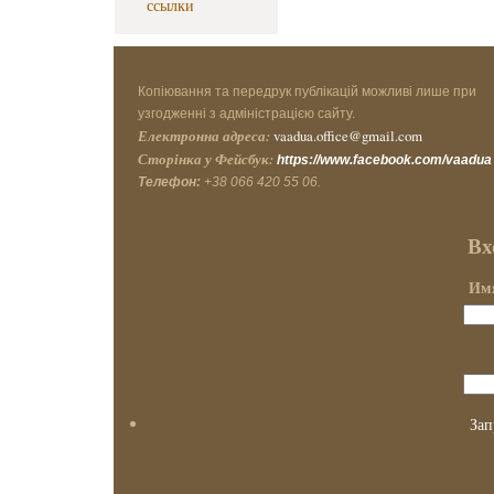
ссылки
Копіювання та передрук публікацій можливі лише при
узгодженні з адміністрацією сайту.
Електронна адреса:
vaadua.office@gmail.com
Сторінка у Фейсбук:
https://www.facebook.com/vaadua
Телефон:
+38 066 420 55 06.
Вх
Имя
Зап