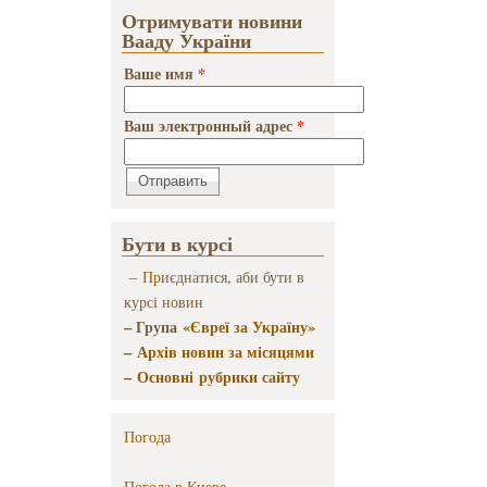
Отримувати новини
Вааду України
Ваше имя
*
Ваш электронный адрес
*
Бути в курсі
–
Пр
иєднатися, аби бути в
курсі новин
– Група
«Євреї за Україну»
–
Архів новин за місяцями
–
Основні рубрики сайту
Погода
Погода в
Киеве