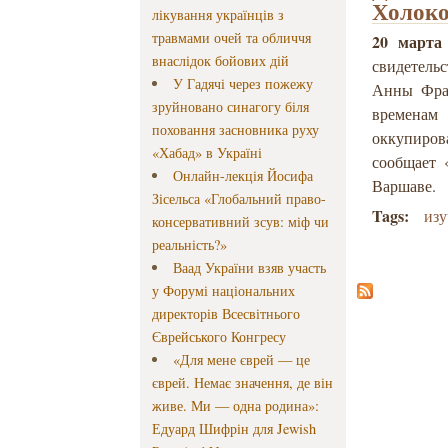
Холоко
лікування українців з
травмами очей та обличчя
20 марта 
внаслідок бойових дій
свидетель
У Гадячі через пожежу
Анны Фран
зруйновано синагогу біля
временам
поховання засновника руху
оккупирова
«Хабад» в Україні
сообщает 
Онлайн-лекція Йосифа
Варшаве.
Зісельса «Глобальний право-
Tags:
изу
консервативний зсув: міф чи
реальність?»
Ваад України взяв участь
у Форумі національних
директорів Всесвітнього
Єврейського Конгресу
«Для мене єврей — це
єврей. Немає значення, де він
живе. Ми — одна родина»:
Едуард Шифрін для Jewish