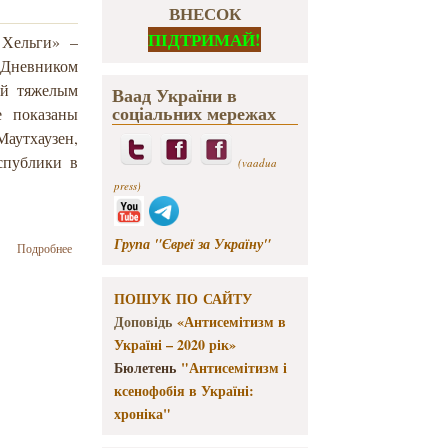
ВНЕСОК
ПІДТРИМАЙ!
 Хельги» –
 Дневником
ый тяжелым
Ваад України в
соціальних мережах
е показаны
Маутхаузен,
спублики в
(vaadua
press)
Група "Євреї за Україну"
о Дневник
Подробнее
Хельги –
информация
ПОШУК ПО САЙТУ
о войне,
оккупации и
Доповідь
«Антисемітизм в
Холокосте
Україні – 2020 рік»
Бюлетень
"Антисемітизм і
ксенофобія в Україні:
хроніка"