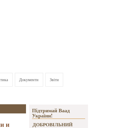
ітика
Документи
Звіти
Підтримай Ваад
України!
и и
ДОБРОВІЛЬНИЙ