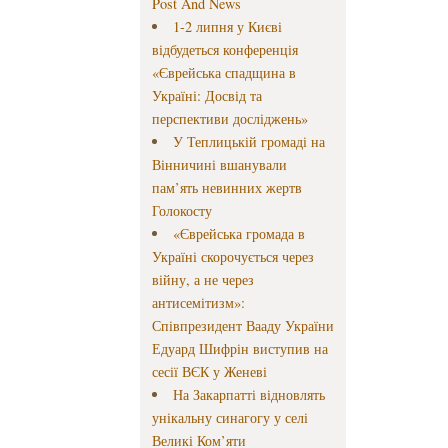
Post And News
1-2 липня у Києві
відбудеться конференція
«Єврейська спадщина в
Україні: Досвід та
перспективи досліджень»
У Теплицькій громаді на
Вінничині вшанували
пам’ять невинних жертв
Голокосту
«Єврейська громада в
Україні скорочується через
війну, а не через
антисемітизм»:
Співпрезидент Вааду України
Едуард Шифрін виступив на
сесії ВЄК у Женеві
На Закарпатті відновлять
унікальну синагогу у селі
Великі Ком’яти