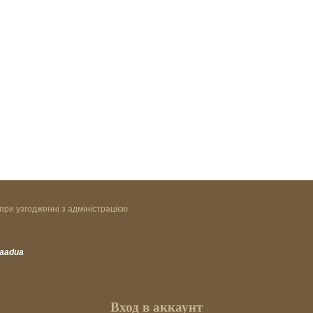
при узгодженні з адміністрацією
vaadua
Вход в аккаунт