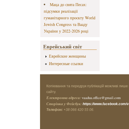
Маца до свята Песах:
підсумки реалізації
гуманітарного проєкту World
Jewish Congress та Вааду
України у 2022-2026 році
Еврейський світ
Еврейские женщины
Интересные ссылки
Копіювання та передрук публікацій можливі лише 
сайту.
Електронна адреса:
vaadua.office@gmail.com
Сторінка у Фейсбук:
https://www.facebook.com/
Телефон:
+38 066 420 55 06.