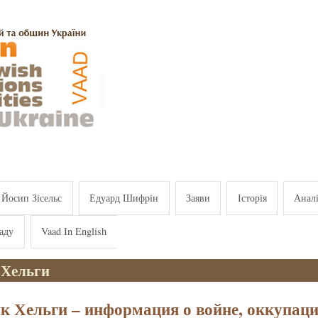
Йосип Зісельс
Едуард Шифрін
Заяви
Історія
Анал
аду
Vaad In English
 Хельги
к Хельги – информация о войне, оккупаци