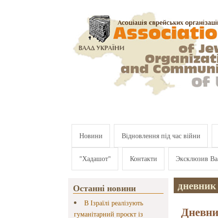
Перейти к основному содержанию
Новини
Відновлення під час війни
"Хадашот"
Контакти
Эксклюзив Ва
дневник
Останні новини
В Ізраїлі реалізують
Дневни
гуманітарний проєкт із