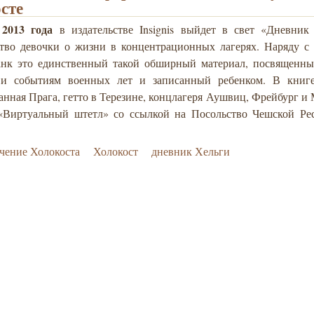
сте
2013 года
в издательстве Insignis выйдет в свет «Дневник
ство девочки о жизни в концентрационных лагерях. Наряду с
к это единственный такой обширный материал
, посвященн
 и событиям военных лет и записанный ребенком. В книг
нная Прага, гетто в Терезине, концлагеря Аушвиц, Фрейбург и 
«Виртуальный штетл» со ссылкой на Посольство Чешской Ре
чение Холокоста
Холокост
дневник Хельги