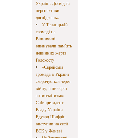
Україні: Досвід та
перспективи
досліджень»
У Теплицькій
громаді на
Вінничині
вшанували пам’ять
невинних жертв
Голокосту
«Єврейська
громада в Україні
скорочується через
війну, а не через
антисемітизм»:
Співпрезидент
Вааду України
Едуард Шифрін
виступив на сесії
ВЄК у Женеві
На Закарпатті