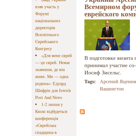
Всемирном фор
взяв участь у
еврейского ком
Форумі
національних
директорів
Всесвітнього
Єврейського
Конгресу
«Для мене єврей
В подготовке визита
— це єврей. Немає
принимал участие со
значення, де він
Иосиф Зисельс.
живе. Ми — одна
Tags:
Арсений Яценю
родина»: Едуард
Вашингтон
Шифрін для Jewish
Post And News
1-2 липня у
Києві відбудеться
конференція
«Єврейська
спадщина в