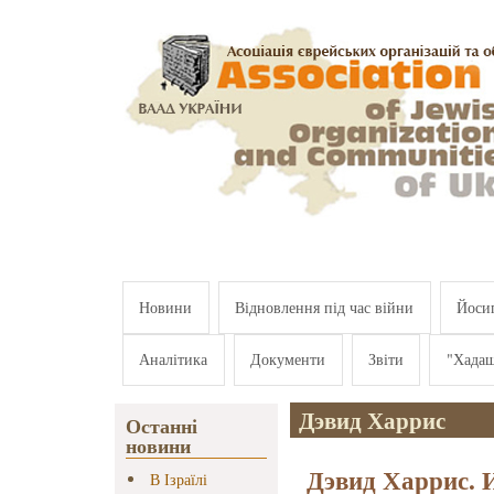
Перейти к основному содержанию
Новини
Відновлення під час війни
Йосип
Аналітика
Документи
Звіти
"Хада
Дэвид Харрис
Останні
новини
Дэвид Харрис. 
В Ізраїлі