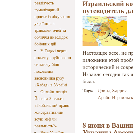
Израильский ко
реалізують
путеводитель д
гуманітарний
проєкт із лікування
українців з
травмами очей та
обличчя внаслідок
бойових дій
У Гадячі через
Настоящее эссе, не 
пожежу зруйновано
изложение этой проб
синагогу біля
исторический и совр
поховання
Израиля сегодня так ж
засновника руху
была.
«Хабад» в Україні
Tags:
Дэвид Харрис
Онлайн-лекція
Арабо-Израильс
Йосифа Зісельса
«Глобальний право-
консервативний
зсув: міф чи
8 июня в Вашин
реальність?»
Украины Арсен
Ваад України