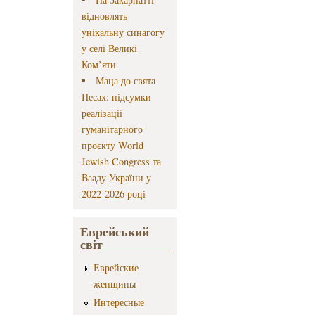
відновлять
унікальну синагогу
у селі Великі
Ком’яти
Маца до свята
Песах: підсумки
реалізації
гуманітарного
проєкту World
Jewish Congress та
Вааду України у
2022-2026 році
Еврейський
світ
Еврейские
женщины
Интересные