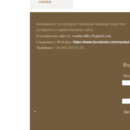
ссылки
Копіювання та передрук публікацій можливі лише при
узгодженні з адміністрацією сайту.
Електронна адреса:
vaadua.office@gmail.com
Сторінка у Фейсбук:
https://www.facebook.com/vaadua
Телефон:
+38 066 420 55 06.
Вх
Имя
Зап