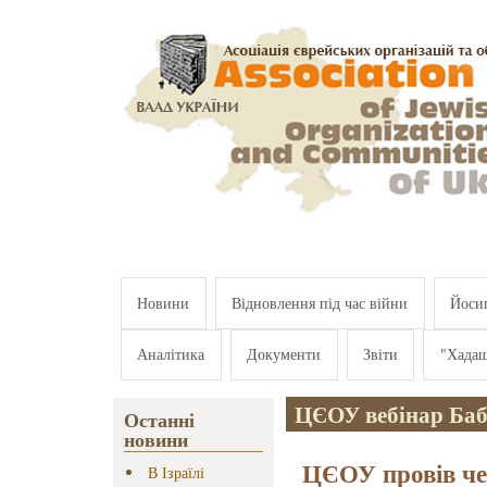
Перейти к основному содержанию
Новини
Відновлення під час війни
Йосип
Аналітика
Документи
Звіти
"Хада
ЦЄОУ вебінар Ба
Останні
новини
ЦЄОУ провів чер
В Ізраїлі