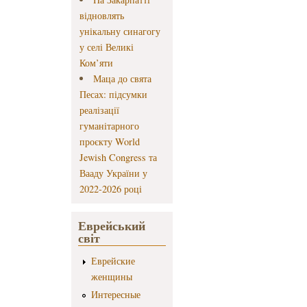
відновлять
унікальну синагогу
у селі Великі
Ком’яти
Маца до свята
Песах: підсумки
реалізації
гуманітарного
проєкту World
Jewish Congress та
Вааду України у
2022-2026 році
Еврейський
світ
Еврейские
женщины
Интересные