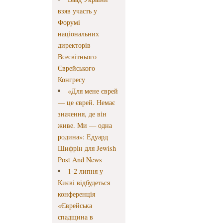
взяв участь у
Форумі
національних
директорів
Всесвітнього
Єврейського
Конгресу
«Для мене єврей
— це єврей. Немає
значення, де він
живе. Ми — одна
родина»: Едуард
Шифрін для Jewish
Post And News
1-2 липня у
Києві відбудеться
конференція
«Єврейська
спадщина в