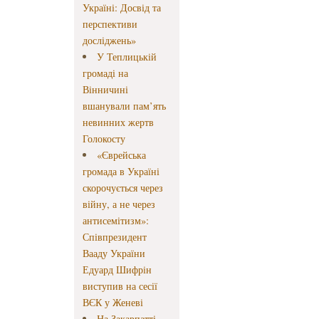
Україні: Досвід та
перспективи
досліджень»
У Теплицькій
громаді на
Вінничині
вшанували пам’ять
невинних жертв
Голокосту
«Єврейська
громада в Україні
скорочується через
війну, а не через
антисемітизм»:
Співпрезидент
Вааду України
Едуард Шифрін
виступив на сесії
ВЄК у Женеві
На Закарпатті