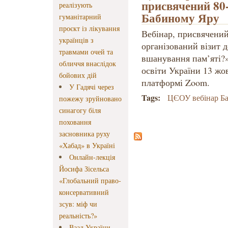
присвячений 80-
реалізують
Бабиному Яру
гуманітарний
проєкт із лікування
Вебінар, присвячени
українців з
організований візит д
травмами очей та
вшанування пам’яті?»
обличчя внаслідок
освіти України 13 жо
бойових дій
платформі Zoom.
У Гадячі через
Tags:
ЦЄОУ вебінар Б
пожежу зруйновано
синагогу біля
поховання
засновника руху
«Хабад» в Україні
Онлайн-лекція
Йосифа Зісельса
«Глобальний право-
консервативний
зсув: міф чи
реальність?»
Ваад України