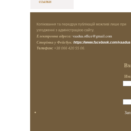
ссылки
Копіювання та передрук публікацій можливі лише при
узгодженні з адміністрацією сайту.
Електронна адреса:
vaadua.office@gmail.com
Сторінка у Фейсбук:
https://www.facebook.com/vaadua
Телефон:
+38 066 420 55 06.
Вх
Имя
Зап