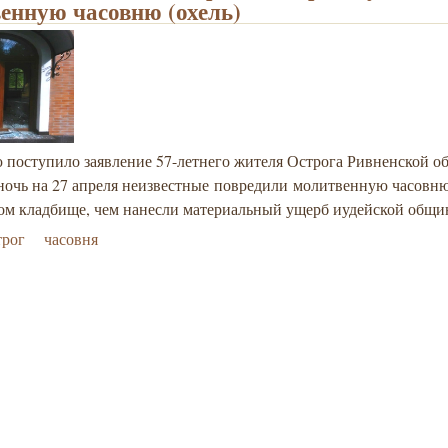
енную часовню (охель)
 поступило заявление 57-летнего жителя Острога Ривненской об
 ночь на 27 апреля неизвестные повредили молитвенную часовню
ком кладбище, чем нанесли материальный ущерб иудейской общи
трог
часовня