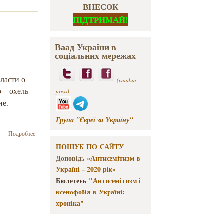
ВНЕСОК
ПІДТРИМАЙ!
Ваад України в
соціальних мережах
ласти о
(vaadua
 – охель –
press)
не.
Група "Євреї за Україну"
о В Остроге
Подробнее
неизвестные
ПОШУК ПО САЙТУ
повредили
Доповідь
«Антисемітизм в
еврейскую
молитвенную
Україні – 2020 рік»
часовню
Бюлетень
"Антисемітизм і
(охель)
ксенофобія в Україні:
хроніка"