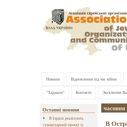
Перейти к основному содержанию
Новини
Відновлення під час війни
"Хадашот"
Контакти
Эксклюзив Ва
часовня
Останні новини
В Ізраїлі реалізують
В Остр
гуманітарний проєкт із