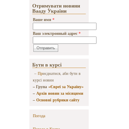
Отримувати новини
Вааду України
Ваше имя
*
Ваш электронный адрес
*
Бути в курсі
–
Пр
иєднатися, аби бути в
курсі новин
– Група
«Євреї за Україну»
–
Архів новин за місяцями
–
Основні рубрики сайту
Погода
Погода в
Киеве