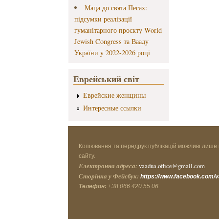
Маца до свята Песах:
підсумки реалізації
гуманітарного проєкту World
Jewish Congress та Вааду
України у 2022-2026 році
Еврейський світ
Еврейские женщины
Интересные ссылки
Копіювання та передрук публікацій можливі лише 
сайту.
Електронна адреса:
vaadua.office@gmail.com
Сторінка у Фейсбук:
https://www.facebook.com/
Телефон:
+38 066 420 55 06.