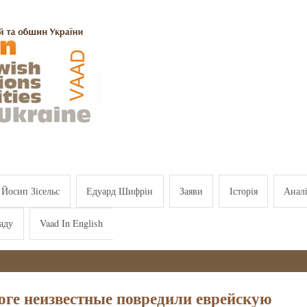
Йосип Зісельс
Едуард Шифрін
Заяви
Історія
Анал
аду
Vaad In English
оге неизвестные повредили еврейскую