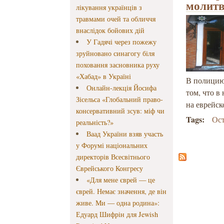
молитв
лікування українців з
травмами очей та обличчя
внаслідок бойових дій
У Гадячі через пожежу
зруйновано синагогу біля
поховання засновника руху
«Хабад» в Україні
В полицию
Онлайн-лекція Йосифа
том, что в
Зісельса «Глобальний право-
на еврейс
консервативний зсув: міф чи
Tags:
Ос
реальність?»
Ваад України взяв участь
у Форумі національних
директорів Всесвітнього
Єврейського Конгресу
«Для мене єврей — це
єврей. Немає значення, де він
живе. Ми — одна родина»:
Едуард Шифрін для Jewish