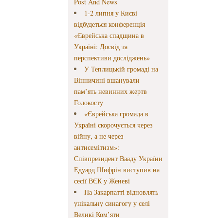
Post And News
1-2 липня у Києві
відбудеться конференція
«Єврейська спадщина в
Україні: Досвід та
перспективи досліджень»
У Теплицькій громаді на
Вінничині вшанували
пам’ять невинних жертв
Голокосту
«Єврейська громада в
Україні скорочується через
війну, а не через
антисемітизм»:
Співпрезидент Вааду України
Едуард Шифрін виступив на
сесії ВЄК у Женеві
На Закарпатті відновлять
унікальну синагогу у селі
Великі Ком’яти