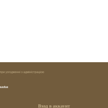
при узгодженні з адміністрацією
vaadua
Вход в аккаунт