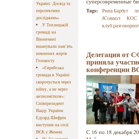
суперсовременные би
Україні: Досвід та
Tags:
Рина Барбут
л
перспективи
досліджень»
JConnect
КОС
У Теплицькій
клуб разговорно
громаді на
Вінничині
вшанували пам’ять
Делегация от 
невинних жертв
приняла участи
Голокосту
конференции В
«Єврейська
громада в Україні
скорочується через
війну, а не через
антисемітизм»:
Співпрезидент
Вааду України
Едуард Шифрін
виступив на сесії
С 16 по 18 декабря 2
ВЄК у Женеві
На Закарпатті