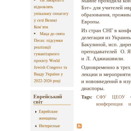
Майне проходила кон
відновлять
Бэт» для учителей и
унікальну синагогу
образования, прожив
у селі Великі
Европы.
Ком’яти
Из стран СНГ в конф
Маца до свята
делегация из Украин
Песах: підсумки
Бакулиной, исп. дире
реалізації
преподавателей О. Я
гуманітарного
и Л. Аджиашвили.
проєкту World
Одновременно в трех
Jewish Congress та
лекции и мероприяти
Вааду України у
и нововведений в изу
2022-2026 році
диаспоры.
Еврейський
Tags:
СФУ
ЦЕОУ
світ
конференция
и
Еврейские
женщины
Интересные