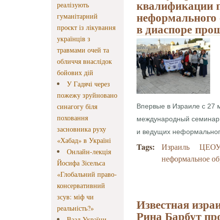
квалификации п
реалізують
неформального 
гуманітарний
в диаспоре про
проєкт із лікування
українців з
травмами очей та
обличчя внаслідок
бойових дій
У Гадячі через
пожежу зруйновано
синагогу біля
Впервые в Израиле с 27 
поховання
международный семинар 
засновника руху
и ведущих неформальног
«Хабад» в Україні
Tags:
Израиль
ЦЕО
Онлайн-лекція
неформальное об
Йосифа Зісельса
«Глобальний право-
консервативний
зсув: міф чи
Известная изра
реальність?»
Рина Барбут пр
Ваад України