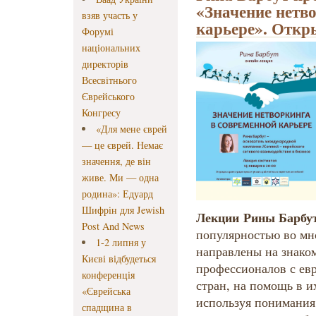
«Значение нетв
взяв участь у
карьере». Откр
Форумі
національних
директорів
Всесвітнього
Єврейського
Конгресу
«Для мене єврей
— це єврей. Немає
значення, де він
живе. Ми — одна
родина»: Едуард
Шифрін для Jewish
Лекции Рины Барбу
Post And News
популярностью во мн
1-2 липня у
направлены на знако
Києві відбудеться
профессионалов с ев
конференція
стран, на помощь в 
«Єврейська
используя понимания 
спадщина в