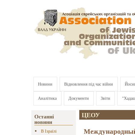
Перейти к основному содержанию
Новини
Відновлення під час війни
Йосип
Аналітика
Документи
Звіти
"Хада
ЦЕОУ
Останні
новини
Международный
В Ізраїлі