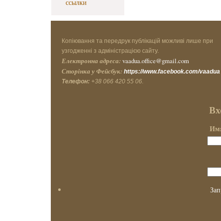
ссылки
Копіювання та передрук публікацій можливі лише при
узгодженні з адміністрацією сайту.
Електронна адреса:
vaadua.office@gmail.com
Сторінка у Фейсбук:
https://www.facebook.com/vaadua
Телефон:
+38 066 420 55 06.
Вх
Имя
Зап