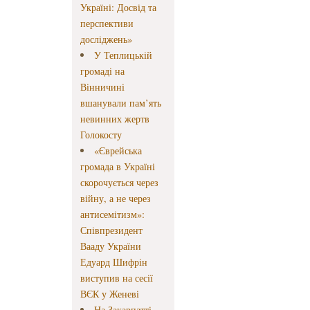
Україні: Досвід та
перспективи
досліджень»
У Теплицькій
громаді на
Вінничині
вшанували пам’ять
невинних жертв
Голокосту
«Єврейська
громада в Україні
скорочується через
війну, а не через
антисемітизм»:
Співпрезидент
Вааду України
Едуард Шифрін
виступив на сесії
ВЄК у Женеві
На Закарпатті