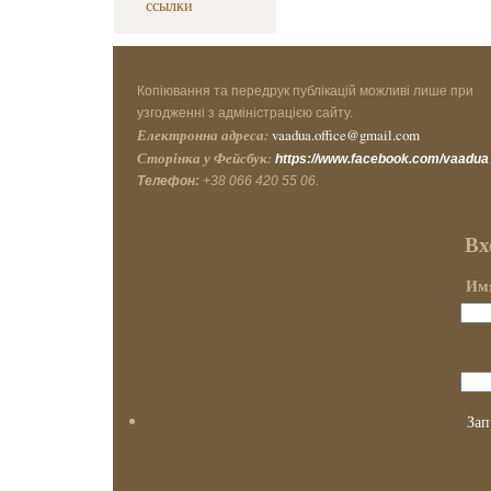
ссылки
Копіювання та передрук публікацій можливі лише при
узгодженні з адміністрацією сайту.
Електронна адреса:
vaadua.office@gmail.com
Сторінка у Фейсбук:
https://www.facebook.com/vaadua
Телефон:
+38 066 420 55 06.
Вх
Имя
Зап