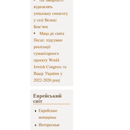
відновлять
унікальну синагогу
у селі Великі
Ком’яти
Маца до свята
Песах: підсумки
реалізації
гуманітарного
проєкту World
Jewish Congress та
Вааду України у
2022-2026 році
Еврейський
світ
Еврейские
женщины
Интересные