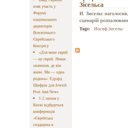
Зісельса
взяв участь у
И. Зисельс наголосив,
Форумі
національних
сценарій розпалюванн
директорів
Tags:
Иосиф Зисельс
Всесвітнього
Єврейського
Конгресу
«Для мене єврей
— це єврей. Немає
значення, де він
живе. Ми — одна
родина»: Едуард
Шифрін для Jewish
Post And News
1-2 липня у
Києві відбудеться
конференція
«Єврейська
спадщина в