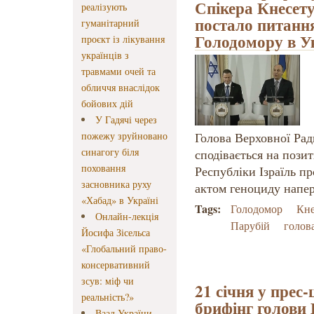
Спікера Кнесету
реалізують
постало питанн
гуманітарний
Голодомору в У
проєкт із лікування
українців з
травмами очей та
обличчя внаслідок
бойових дій
У Гадячі через
пожежу зруйновано
Голова Верховної Рад
синагогу біля
сподівається на пози
поховання
Республіки Ізраїль п
засновника руху
актом геноциду напер
«Хабад» в Україні
Tags:
Голодомор
Кне
Онлайн-лекція
Парубій
голов
Йосифа Зісельса
«Глобальний право-
консервативний
зсув: міф чи
21 січня у прес
реальність?»
брифінг голови
Ваад України