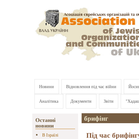
Перейти к основному содержанию
Новини
Відновлення під час війни
Йосип
Аналітика
Документи
Звіти
"Хада
брифінг
Останні
новини
Під час брифінг
В Ізраїлі