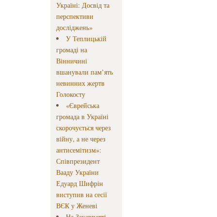
Україні: Досвід та
перспективи
досліджень»
У Теплицькій
громаді на
Вінничині
вшанували пам’ять
невинних жертв
Голокосту
«Єврейська
громада в Україні
скорочується через
війну, а не через
антисемітизм»:
Співпрезидент
Вааду України
Едуард Шифрін
виступив на сесії
ВЄК у Женеві
На Закарпатті