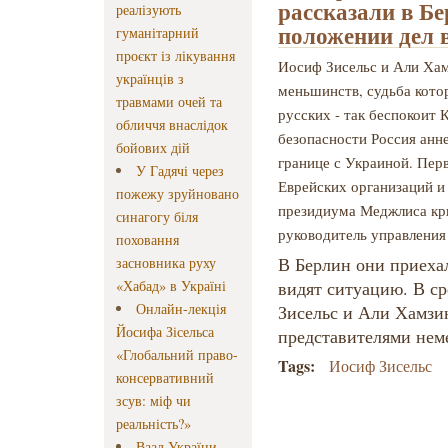
рассказали в Б
реалізують
положении дел 
гуманітарний
проєкт із лікування
Иосиф Зисельс и Али Хам
українців з
меньшинств, судьба кото
травмами очей та
русских - так беспокоит 
обличчя внаслідок
безопасности Россия анн
бойових дій
границе с Украиной. Пер
У Гадячі через
Еврейских организаций и
пожежу зруйновано
президиума Меджлиса кры
синагогу біля
руководитель управления
поховання
В Берлин они приехал
засновника руху
«Хабад» в Україні
видят ситуацию. В ср
Онлайн-лекція
Зисельс и Али Хамзин
Йосифа Зісельса
представителями не
«Глобальний право-
Tags:
Иосиф Зисельс
консервативний
зсув: міф чи
реальність?»
Ваад України