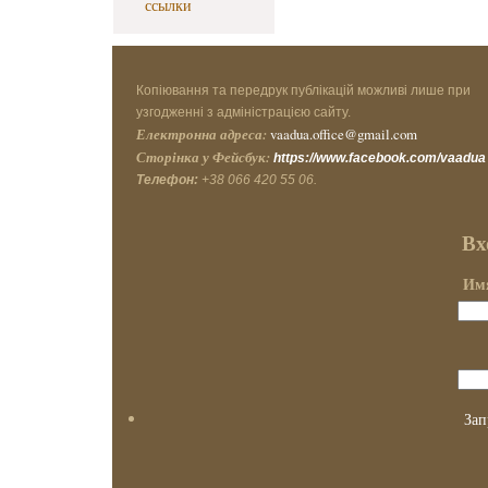
ссылки
Копіювання та передрук публікацій можливі лише при
узгодженні з адміністрацією сайту.
Електронна адреса:
vaadua.office@gmail.com
Сторінка у Фейсбук:
https://www.facebook.com/vaadua
Телефон:
+38 066 420 55 06.
Вх
Имя
Зап