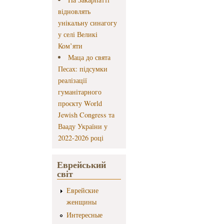
відновлять
унікальну синагогу
у селі Великі
Ком’яти
Маца до свята
Песах: підсумки
реалізації
гуманітарного
проєкту World
Jewish Congress та
Вааду України у
2022-2026 році
Еврейський
світ
Еврейские
женщины
Интересные