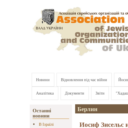
Перейти к основному содержанию
Новини
Відновлення під час війни
Йосип
Аналітика
Документи
Звіти
"Хада
Берлин
Останні
новини
Иосиф Зисельс 
В Ізраїлі