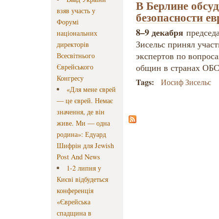
В Берлине обсу
взяв участь у
безопасности е
Форумі
8–9 декабря
председ
національних
Зисельс принял участ
директорів
экспертов по вопроса
Всесвітнього
общин в странах ОБС
Єврейського
Конгресу
Tags:
Иосиф Зисельс
«Для мене єврей
— це єврей. Немає
значення, де він
живе. Ми — одна
родина»: Едуард
Шифрін для Jewish
Post And News
1-2 липня у
Києві відбудеться
конференція
«Єврейська
спадщина в