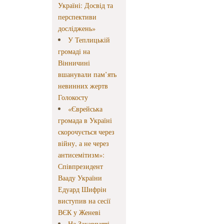
Україні: Досвід та
перспективи
досліджень»
У Теплицькій
громаді на
Вінничині
вшанували пам’ять
невинних жертв
Голокосту
«Єврейська
громада в Україні
скорочується через
війну, а не через
антисемітизм»:
Співпрезидент
Вааду України
Едуард Шифрін
виступив на сесії
ВЄК у Женеві
На Закарпатті