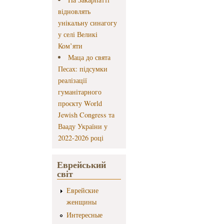
відновлять
унікальну синагогу
у селі Великі
Ком’яти
Маца до свята
Песах: підсумки
реалізації
гуманітарного
проєкту World
Jewish Congress та
Вааду України у
2022-2026 році
Еврейський
світ
Еврейские
женщины
Интересные