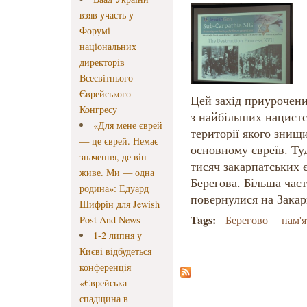
взяв участь у
Форумі
національних
директорів
Всесвітнього
Єврейського
Цей захід приурочен
Конгресу
з найбільших нацистс
«Для мене єврей
території якого знищи
— це єврей. Немає
основному євреїв. Ту
значення, де він
тисяч закарпатських є
живе. Ми — одна
Берегова. Більша час
родина»: Едуард
повернулися на Закар
Шифрін для Jewish
Tags:
Берегово
пам'я
Post And News
1-2 липня у
Києві відбудеться
конференція
«Єврейська
спадщина в