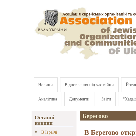
Перейти к основному содержанию
Новини
Відновлення під час війни
Йосип
Аналітика
Документи
Звіти
"Хада
Берегово
Останні
новини
В Берегово отк
В Ізраїлі