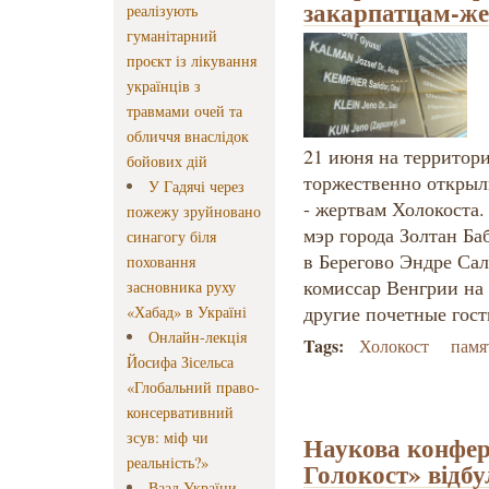
закарпатцам-же
реалізують
гуманітарний
проєкт із лікування
українців з
травмами очей та
обличчя внаслідок
21 июня на территор
бойових дій
торжественно открыл
У Гадячі через
- жертвам Холокоста
пожежу зруйновано
мэр города Золтан Ба
синагогу біля
в Берегово Эндре Са
поховання
комиссар Венгрии на
засновника руху
другие почетные гост
«Хабад» в Україні
Онлайн-лекція
Tags:
Холокост
памя
Йосифа Зісельса
«Глобальний право-
консервативний
зсув: міф чи
Наукова конфер
реальність?»
Голокост» відбу
Ваад України