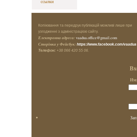
ссылки
Копіювання та передрук публікацій можливі лише при
узгодженні з адміністрацією сайту.
Електронна адреса:
vaadua.office@gmail.com
Сторінка у Фейсбук:
https://www.facebook.com/vaadua
Телефон:
+38 066 420 55 06.
Вх
Имя
Зап