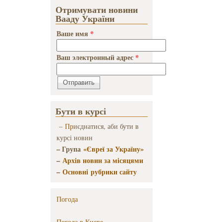
Отримувати новини
Вааду України
Ваше имя
*
Ваш электронный адрес
*
Бути в курсі
–
Пр
иєднатися, аби бути в
курсі новин
– Група
«Євреї за Україну»
–
Архів новин за місяцями
–
Основні рубрики сайту
Погода
Погода в
Киеве