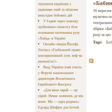
«Бабин
лікування українців з
травмами очей та обличчя
30 вересня
внаслідок бойових дій
музично-п
У Гадячі через пожежу
театральни
зруйновано синагогу біля
збірки «Ба
поховання засновника руху
році за цю
«Хабад» в Україні
Tags:
Баб
Онлайн-лекція Йосифа
Зісельса «Глобальний право-
консервативний зсув: міф чи
реальність?»
Ваад України взяв участь
у Форумі національних
директорів Всесвітнього
Єврейського Конгресу
«Для мене єврей — це
єврей. Немає значення, де він
живе. Ми — одна родина»:
Едуард Шифрін для Jewish