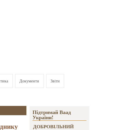
ітика
Документи
Звіти
Підтримай Ваад
України!
іднику
ДОБРОВІЛЬНИЙ