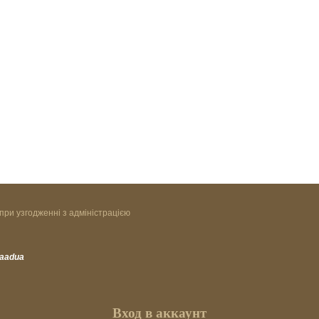
при узгодженні з адміністрацією
vaadua
Вход в аккаунт