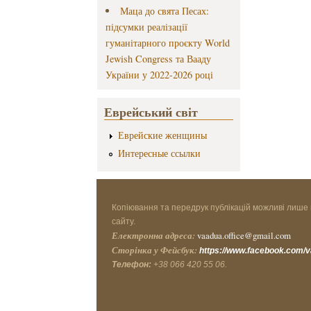
Маца до свята Песах:
підсумки реалізації
гуманітарного проєкту World
Jewish Congress та Вааду
України у 2022-2026 році
Еврейський світ
Еврейские женщины
Интересные ссылки
Копіювання та передрук публікацій можливі лише 
сайту.
Електронна адреса:
vaadua.office@gmail.com
Сторінка у Фейсбук:
https://www.facebook.com/
Телефон:
+38 066 420 55 06.