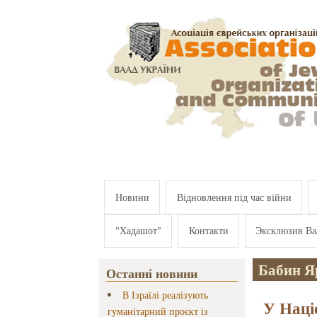
Перейти к основному содержанию
Новини
Відновлення під час війни
"Хадашот"
Контакти
Эксклюзив Ва
Бабин Я
Останні новини
В Ізраїлі реалізують
У Наці
гуманітарний проєкт із