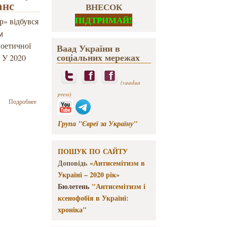
анс
ВНЕСОК
ПІДТРИМАЙ!
р» відбувся
м
поетичної
Ваад України в
соціальних мережах
. У 2020
(vaadua
press)
о У
Подробнее
Національному
історико-
Група "Євреї за Україну"
меморіальному
заповіднику
«Бабин Яр»
ПОШУК ПО САЙТУ
відбувся
Доповідь
«Антисемітизм в
музично-
поетичний
Україні – 2020 рік»
перфоманс
Бюлетень
"Антисемітизм і
ксенофобія в Україні:
хроніка"