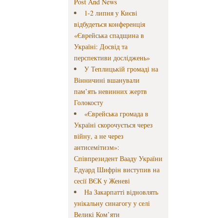
Post And News
1-2 липня у Києві
відбудеться конференція
«Єврейська спадщина в
Україні: Досвід та
перспективи досліджень»
У Теплицькій громаді на
Вінничині вшанували
пам’ять невинних жертв
Голокосту
«Єврейська громада в
Україні скорочується через
війну, а не через
антисемітизм»:
Співпрезидент Вааду України
Едуард Шифрін виступив на
сесії ВЄК у Женеві
На Закарпатті відновлять
унікальну синагогу у селі
Великі Ком’яти