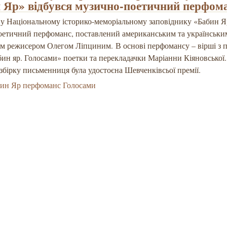
 Яр» відбувся музично-поетичний перфом
 у Національному історико-меморіальному заповіднику «Бабин Я
оетичний перфоманс, поставлений американським та українськи
м режисером Олегом Ліпциним. В основі перфомансу – вірші з 
бин яр. Голосами» поетки та перекладачки Маріанни Кіяновської
 збірку письменниця була удостоєна Шевченківсьої премії.
ин Яр перфоманс Голосами