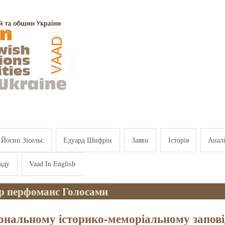
Йосип Зісельс
Едуард Шифрін
Заяви
Історія
Анал
аду
Vaad In English
р перфоманс Голосами
ональному історико-меморіальному запов