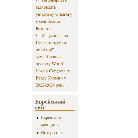
відновлять
унікальну синагогу
у селі Великі
Ком’яти
Маца до свята
Песах: підсумки
реалізації
гуманітарного
проєкту World
Jewish Congress та
Вааду України у
2022-2026 році
Еврейський
світ
Еврейские
женщины
Интересные