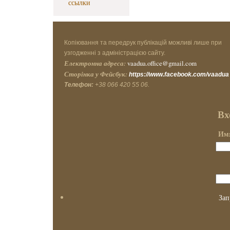
ссылки
Копіювання та передрук публікацій можливі лише при
узгодженні з адміністрацією сайту.
Електронна адреса:
vaadua.office@gmail.com
Сторінка у Фейсбук:
https://www.facebook.com/vaadua
Телефон:
+38 066 420 55 06.
Вх
Имя
Зап