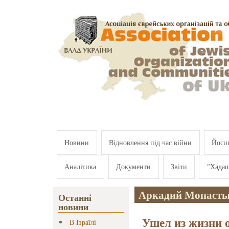
Перейти к основному содержанию
Новини
Відновлення під час війни
Йосип
Аналітика
Документи
Звіти
"Хада
Аркадий Монасты
Останні
новини
Ушел из жизни 
В Ізраїлі