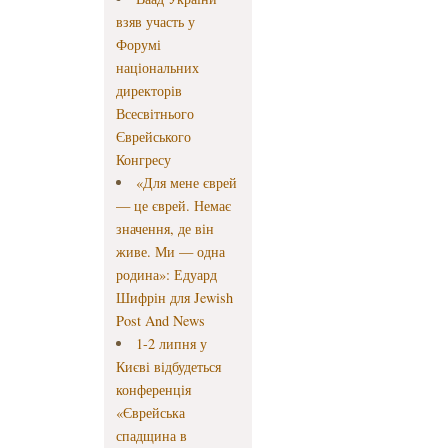
взяв участь у
Форумі
національних
директорів
Всесвітнього
Єврейського
Конгресу
«Для мене єврей
— це єврей. Немає
значення, де він
живе. Ми — одна
родина»: Едуард
Шифрін для Jewish
Post And News
1-2 липня у
Києві відбудеться
конференція
«Єврейська
спадщина в