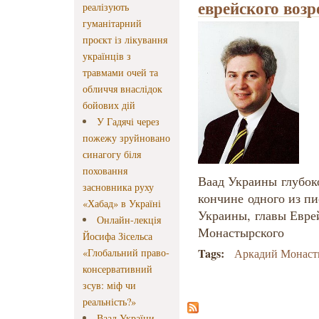
еврейского воз
реалізують
гуманітарний
проєкт із лікування
українців з
травмами очей та
обличчя внаслідок
бойових дій
У Гадячі через
пожежу зруйновано
синагогу біля
поховання
Ваад Украины глубок
засновника руху
кончине одного из п
«Хабад» в Україні
Украины, главы Евре
Онлайн-лекція
Монастырского
Йосифа Зісельса
Tags:
«Глобальний право-
Аркадий Монаст
консервативний
зсув: міф чи
реальність?»
Ваад України