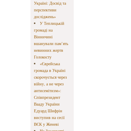
Україні: Досвід та
перспективи
досліджень»
У Теплицькій
громаді на
Вінничині
вшанували пам’ять
невинних жертв
Голокосту
«Єврейська
громада в Україні
скорочується через
війну, а не через
антисемітизм»:
Співпрезидент
Вааду України
Едуард Шифрін
виступив на сесії
ВЄК у Женеві
На Закарпатті