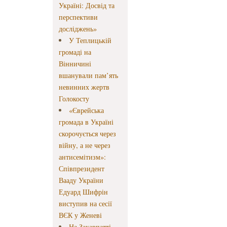
Україні: Досвід та
перспективи
досліджень»
У Теплицькій
громаді на
Вінничині
вшанували пам’ять
невинних жертв
Голокосту
«Єврейська
громада в Україні
скорочується через
війну, а не через
антисемітизм»:
Співпрезидент
Вааду України
Едуард Шифрін
виступив на сесії
ВЄК у Женеві
На Закарпатті