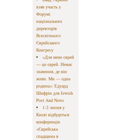
взяв участь у
Форумі
національних
директорів
Всесвітнього
Єврейського
Конгресу
«Для мене єврей
— це єврей. Немає
значення, де він
живе. Ми — одна
родина»: Едуард
Шифрін для Jewish
Post And News
1-2 липня у
Києві відбудеться
конференція
«Єврейська
спадщина в