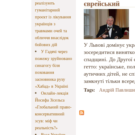
єврейський
реалізують
гуманітарний
проєкт із лікування
українців з
травмами очей та
обличчя внаслідок
У Львові домінує укр
бойових дій
зосередитися винятков
У Гадячі через
пожежу зруйновано
спадщині. До Другої 
синагогу біля
гетто: українське, пол
поховання
аутичних дітей, не сп
засновника руху
замкнуті тільки всер
«Хабад» в Україні
Tags:
Андрій Павлиш
Онлайн-лекція
Йосифа Зісельса
«Глобальний право-
консервативний
зсув: міф чи
реальність?»
Ваад України