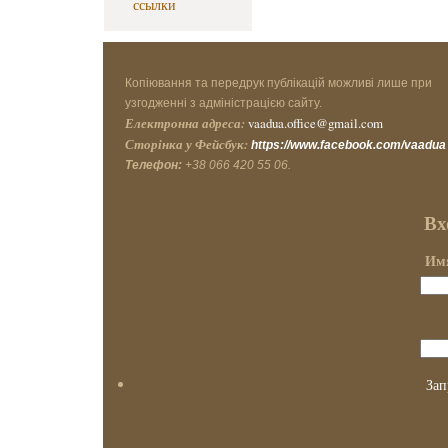
ссылки
Копіювання та передрук публікацій можливі лише при
узгодженні з адміністрацією сайту.
Електронна адреса:
vaadua.office@gmail.com
Сторінка у Фейсбук:
https://www.facebook.com/vaadua
Телефон:
+38 066 420 55 06.
Вх
Имя
Зап