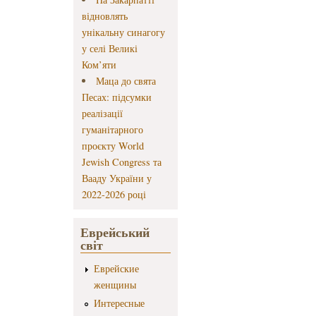
відновлять
унікальну синагогу
у селі Великі
Ком’яти
Маца до свята
Песах: підсумки
реалізації
гуманітарного
проєкту World
Jewish Congress та
Вааду України у
2022-2026 році
Еврейський
світ
Еврейские
женщины
Интересные