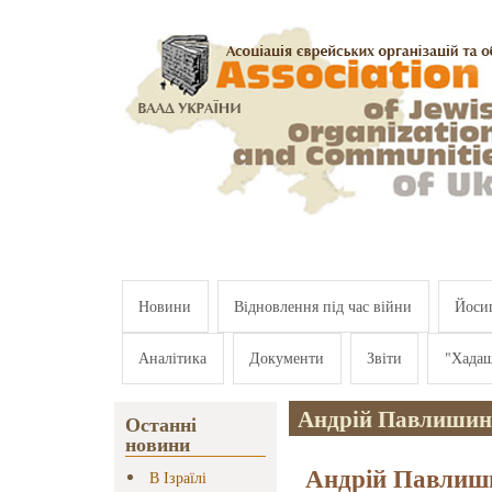
Перейти к основному содержанию
Новини
Відновлення під час війни
Йосип
Аналітика
Документи
Звіти
"Хада
Андрій Павлишин
Останні
новини
Андрій Павлиши
В Ізраїлі