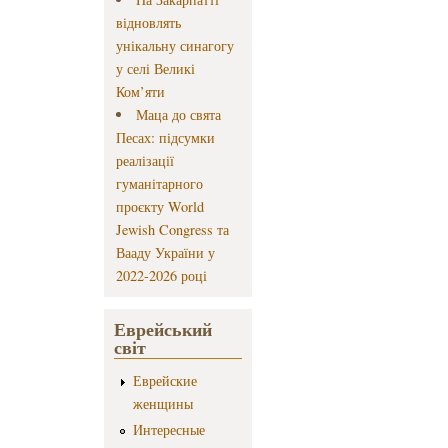
відновлять
унікальну синагогу
у селі Великі
Ком’яти
Маца до свята
Песах: підсумки
реалізації
гуманітарного
проєкту World
Jewish Congress та
Вааду України у
2022-2026 році
Еврейський
світ
Еврейские
женщины
Интересные