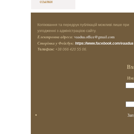
ссылки
Копіювання та передрук публікацій можливі лише при
узгодженні з адміністрацією сайту.
Електронна адреса:
vaadua.office@gmail.com
Сторінка у Фейсбук:
https://www.facebook.com/vaadua
Телефон:
+38 066 420 55 06.
Вх
Имя
Зап