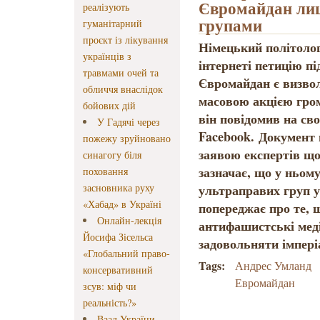
Євромайдан лиш
реалізують
групами
гуманітарний
проєкт із лікування
Німецький політоло
українців з
інтернеті петицію п
травмами очей та
Євромайдан є визвол
обличчя внаслідок
масовою акцією гром
бойових дій
він повідомив на сво
У Гадячі через
Facebook. Документ 
пожежу зруйновано
заявою експертів що
синагогу біля
зазначає, що у ньом
поховання
засновника руху
ультраправих груп у
«Хабад» в Україні
попереджає про те, щ
Онлайн-лекція
антифашистські меді
Йосифа Зісельса
задовольняти імперіа
«Глобальний право-
Tags:
Андрес Умланд
консервативний
Евромайдан
зсув: міф чи
реальність?»
Ваад України