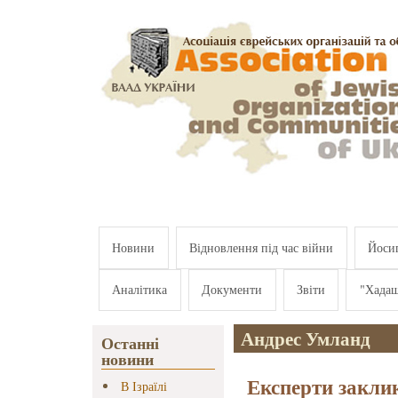
Перейти к основному содержанию
Новини
Відновлення під час війни
Йосип
Аналітика
Документи
Звіти
"Хада
Андрес Умланд
Останні
новини
Експерти закли
В Ізраїлі