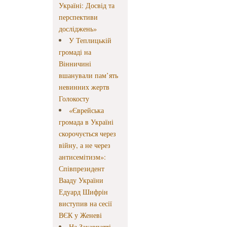
Україні: Досвід та
перспективи
досліджень»
У Теплицькій
громаді на
Вінничині
вшанували пам’ять
невинних жертв
Голокосту
«Єврейська
громада в Україні
скорочується через
війну, а не через
антисемітизм»:
Співпрезидент
Вааду України
Едуард Шифрін
виступив на сесії
ВЄК у Женеві
На Закарпатті