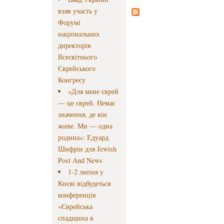
взяв участь у
Форумі
національних
директорів
Всесвітнього
Єврейського
Конгресу
«Для мене єврей
— це єврей. Немає
значення, де він
живе. Ми — одна
родина»: Едуард
Шифрін для Jewish
Post And News
1-2 липня у
Києві відбудеться
конференція
«Єврейська
спадщина в