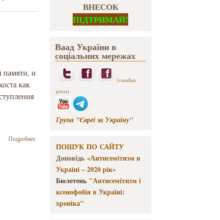
ВНЕСОК
ПІДТРИМАЙ!
Ваад України в
соціальних мережах
 памяти, и
(vaadua
коста как
press)
вступления
Група "Євреї за Україну"
о Альвидас
Подробнее
ПОШУК ПО САЙТУ
Никженайтис:
«Каждый, кто
Доповідь
«Антисемітизм в
хочет
Україні – 2020 рік»
разрушать
Бюлетень
"Антисемітизм і
миф, должен
быть хорошо
ксенофобія в Україні:
подготовлен»
хроніка"