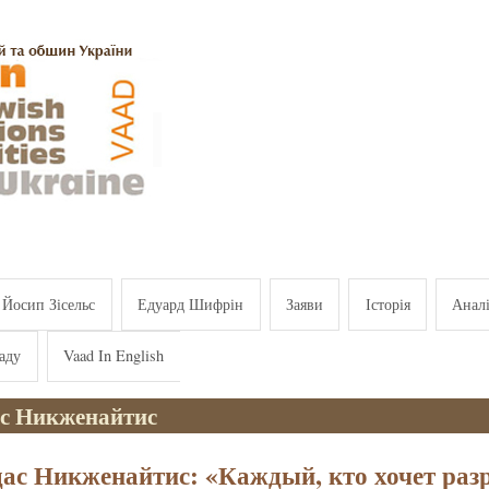
Йосип Зісельс
Едуард Шифрін
Заяви
Історія
Анал
аду
Vaad In English
с Никженайтис
ас Никженайтис: «Каждый, кто хочет раз