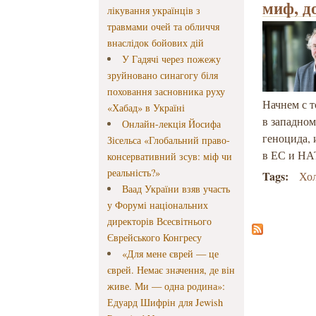
миф, д
лікування українців з
травмами очей та обличчя
внаслідок бойових дій
У Гадячі через пожежу
зруйновано синагогу біля
поховання засновника руху
Начнем с т
«Хабад» в Україні
в западном
Онлайн-лекція Йосифа
геноцида, 
Зісельса «Глобальний право-
в ЕС и НА
консервативний зсув: міф чи
реальність?»
Tags:
Хо
Ваад України взяв участь
у Форумі національних
директорів Всесвітнього
Єврейського Конгресу
«Для мене єврей — це
єврей. Немає значення, де він
живе. Ми — одна родина»:
Едуард Шифрін для Jewish