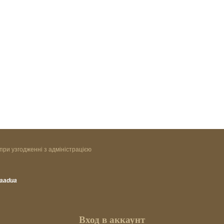
при узгодженні з адміністрацією
vaadua
Вход в аккаунт