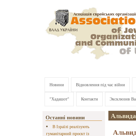
Перейти к основному содержанию
Новини
Відновлення під час війни
"Хадашот"
Контакти
Эксклюзив Ва
Альвида
Останні новини
В Ізраїлі реалізують
Альвид
гуманітарний проєкт із