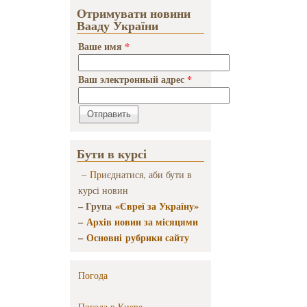
Отримувати новини
Вааду України
Ваше имя
*
Ваш электронный адрес
*
Бути в курсі
–
Пр
иєднатися, аби бути в
курсі новин
– Група
«Євреї за Україну»
–
Архів новин за місяцями
–
Основні рубрики сайту
Погода
Погода в
Киеве