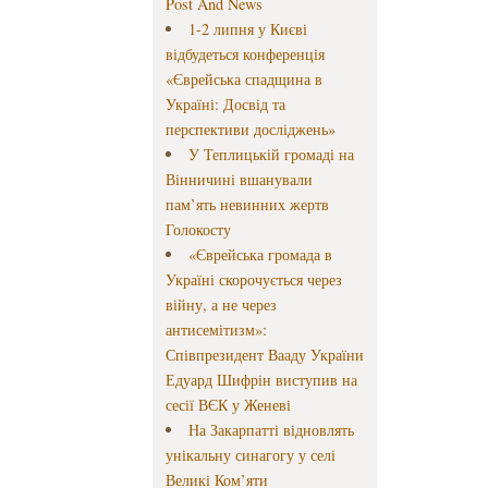
Post And News
1-2 липня у Києві
відбудеться конференція
«Єврейська спадщина в
Україні: Досвід та
перспективи досліджень»
У Теплицькій громаді на
Вінничині вшанували
пам’ять невинних жертв
Голокосту
«Єврейська громада в
Україні скорочується через
війну, а не через
антисемітизм»:
Співпрезидент Вааду України
Едуард Шифрін виступив на
сесії ВЄК у Женеві
На Закарпатті відновлять
унікальну синагогу у селі
Великі Ком’яти