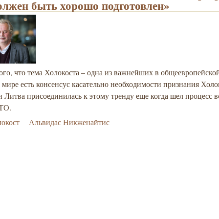
олжен быть хорошо подготовлен»
ого, что тема Холокоста – одна из важнейших в общеевропейской
 мире есть консенсус касательно необходимости признания Холо
и Литва присоединилась к этому тренду еще когда шел процесс 
ТО.
локост
Альвидас Никженайтис