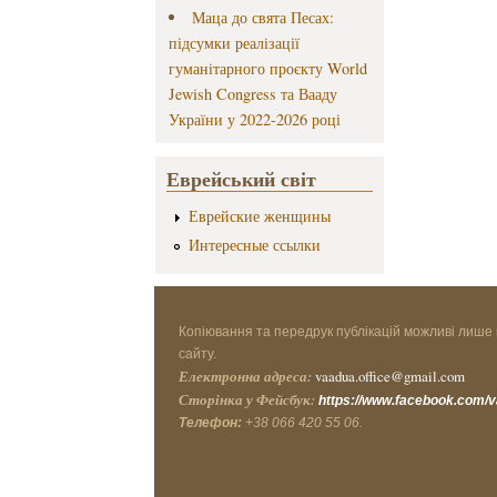
Маца до свята Песах:
підсумки реалізації
гуманітарного проєкту World
Jewish Congress та Вааду
України у 2022-2026 році
Еврейський світ
Еврейские женщины
Интересные ссылки
Копіювання та передрук публікацій можливі лише 
сайту.
Електронна адреса:
vaadua.office@gmail.com
Сторінка у Фейсбук:
https://www.facebook.com/
Телефон:
+38 066 420 55 06.