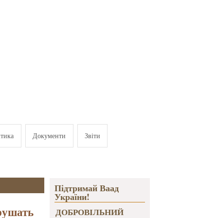
ітика
Документи
Звіти
Підтримай Ваад
України!
рушать
ДОБРОВІЛЬНИЙ