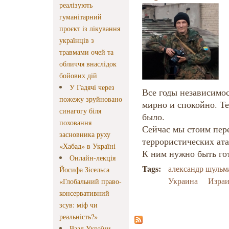
реалізують
гуманітарний
проєкт із лікування
українців з
травмами очей та
обличчя внаслідок
бойових дій
У Гадячі через
Все годы независимо
пожежу зруйновано
мирно и спокойно. Те
синагогу біля
было.
поховання
Сейчас мы стоим пер
засновника руху
террористических ата
«Хабад» в Україні
К ним нужно быть го
Онлайн-лекція
Tags:
александр шульм
Йосифа Зісельса
Украина
Израи
«Глобальний право-
консервативний
зсув: міф чи
реальність?»
Ваад України