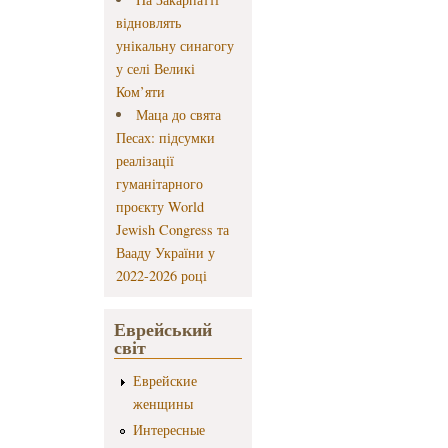
відновлять
унікальну синагогу
у селі Великі
Ком’яти
Маца до свята
Песах: підсумки
реалізації
гуманітарного
проєкту World
Jewish Congress та
Вааду України у
2022-2026 році
Еврейський
світ
Еврейские
женщины
Интересные