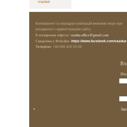
ссылки
Копіювання та передрук публікацій можливі лише при
узгодженні з адміністрацією сайту.
Електронна адреса:
vaadua.office@gmail.com
Сторінка у Фейсбук:
https://www.facebook.com/vaadua
Телефон:
+38 066 420 55 06.
Вх
Имя
Зап