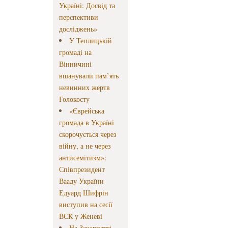
Україні: Досвід та
перспективи
досліджень»
У Теплицькій
громаді на
Вінничині
вшанували пам’ять
невинних жертв
Голокосту
«Єврейська
громада в Україні
скорочується через
війну, а не через
антисемітизм»:
Співпрезидент
Вааду України
Едуард Шифрін
виступив на сесії
ВЄК у Женеві
На Закарпатті