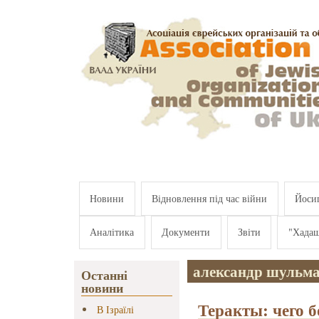
Перейти к основному содержанию
Новини
Відновлення під час війни
Йосип
Аналітика
Документи
Звіти
"Хада
александр шульм
Останні
новини
Теракты: чего б
В Ізраїлі