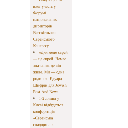
взяв участь у
Форумі
національних
директорів
Всесвітнього
Єврейського
Конгресу
«Для мене єврей
— це єврей. Немає
значення, де він
живе. Ми — одна
родина»: Едуард
Шифрін для Jewish
Post And News
1-2 липня у
Києві відбудеться
конференція
«Єврейська
спадщина в