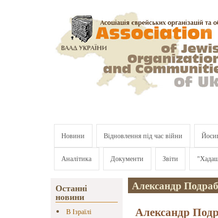
Перейти к основному содержанию
Новини
Відновлення під час війни
Йосип
Аналітика
Документи
Звіти
"Хада
Александр Подра
Останні
новини
Александр Подр
В Ізраїлі