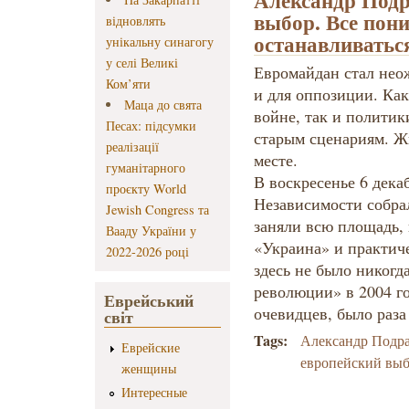
Александр Подр
выбор. Все пони
відновлять
останавливатьс
унікальну синагогу
у селі Великі
Евромайдан стал неож
Ком’яти
и для оппозиции. Как
Маца до свята
войне, так и полити
Песах: підсумки
старым сценариям. Жи
реалізації
месте.
гуманітарного
В воскресенье 6 дека
проєкту World
Независимости собра
Jewish Congress та
заняли всю площадь, 
Вааду України у
«Украина» и практич
2022-2026 році
здесь не было никогд
революции» в 2004 г
Еврейський
очевидцев, было раза
світ
Tags:
Александр Подр
Еврейские
европейский вы
женщины
Интересные