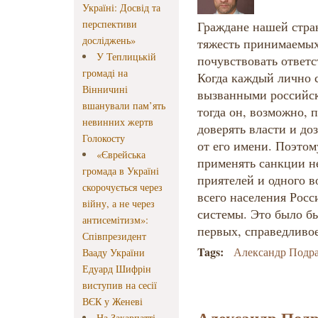
Україні: Досвід та
перспективи
Граждане нашей стра
досліджень»
тяжесть принимаемых
У Теплицькій
почувствовать ответс
громаді на
Когда каждый лично с
Вінничині
вызванными российск
вшанували пам’ять
тогда он, возможно, п
невинних жертв
доверять власти и до
Голокосту
от его имени. Поэтом
«Єврейська
применять санкции н
громада в Україні
приятелей и одного в
скорочується через
всего населения Росс
війну, а не через
системы. Это было бы
антисемітизм»:
первых, справедливо
Співпрезидент
Tags:
Александр Подр
Вааду України
Едуард Шифрін
виступив на сесії
ВЄК у Женеві
На Закарпатті