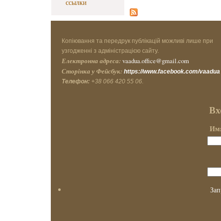
ссылки
Копіювання та передрук публікацій можливі лише при
узгодженні з адміністрацією сайту.
Електронна адреса:
vaadua.office@gmail.com
Сторінка у Фейсбук:
https://www.facebook.com/vaadua
Телефон:
+38 066 420 55 06.
Вх
Имя
Зап