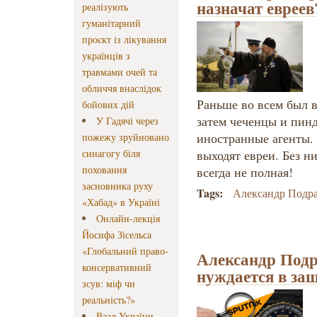
назначат евреев
реалізують
гуманітарний
проєкт із лікування
українців з
травмами очей та
обличчя внаслідок
Раньше во всем был 
бойових дій
затем чеченцы и пинд
У Гадячі через
иностранные агенты. 
пожежу зруйновано
синагогу біля
выходят евреи. Без н
поховання
всегда не полная!
засновника руху
Tags:
Александр Подр
«Хабад» в Україні
Онлайн-лекція
Йосифа Зісельса
«Глобальний право-
Александр Подр
консервативний
нуждается в за
зсув: міф чи
реальність?»
Ваад України