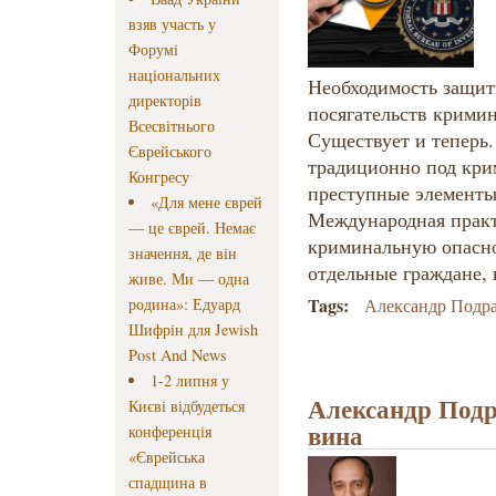
взяв участь у
Форумі
національних
Необходимость защит
директорів
посягательств кримин
Всесвітнього
Существует и теперь.
Єврейського
традиционно под кри
Конгресу
преступные элементы
«Для мене єврей
Международная практ
— це єврей. Немає
криминальную опасно
значення, де він
отдельные граждане, 
живе. Ми — одна
Tags:
родина»: Едуард
Александр Подр
Шифрін для Jewish
Post And News
1-2 липня у
Александр Подр
Києві відбудеться
вина
конференція
«Єврейська
спадщина в