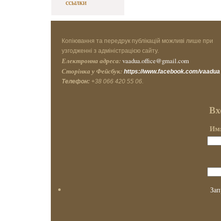
ссылки
Копіювання та передрук публікацій можливі лише при
узгодженні з адміністрацією сайту.
Електронна адреса:
vaadua.office@gmail.com
Сторінка у Фейсбук:
https://www.facebook.com/vaadua
Телефон:
+38 066 420 55 06.
Вх
Имя
Зап