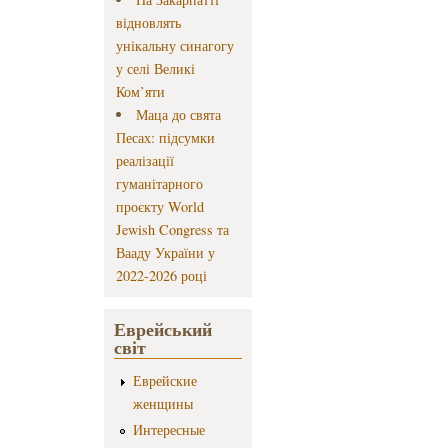
відновлять
унікальну синагогу
у селі Великі
Ком’яти
Маца до свята
Песах: підсумки
реалізації
гуманітарного
проєкту World
Jewish Congress та
Вааду України у
2022-2026 році
Еврейський
світ
Еврейские
женщины
Интересные