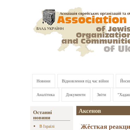
Перейти к основному содержанию
Новини
Відновлення під час війни
Йосип
Аналітика
Документи
Звіти
"Хада
Аксенов
Останні
новини
Жёсткая реакци
В Ізраїлі