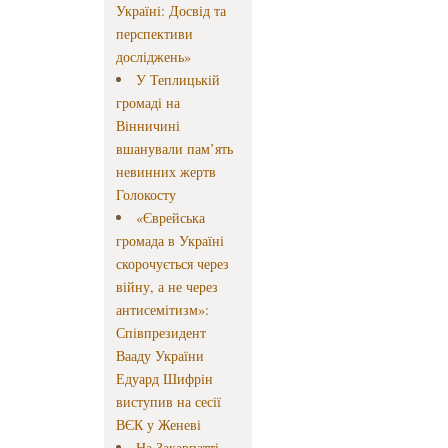
Україні: Досвід та
перспективи
досліджень»
У Теплицькій
громаді на
Вінничині
вшанували пам’ять
невинних жертв
Голокосту
«Єврейська
громада в Україні
скорочується через
війну, а не через
антисемітизм»:
Співпрезидент
Вааду України
Едуард Шифрін
виступив на сесії
ВЄК у Женеві
На Закарпатті