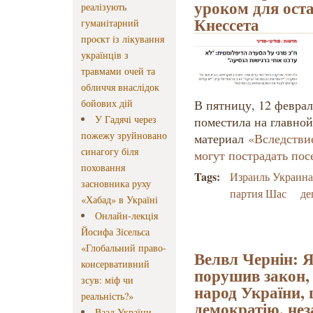
уроком для ост
реалізують
Кнессета
гуманітарний
проєкт із лікування
українців з
травмами очей та
обличчя внаслідок
бойових дій
В пятницу, 12 феврал
У Гадячі через
поместила на главной
пожежу зруйновано
материал
«Вследстви
синагогу біля
могут пострадать по
поховання
Tags:
Израиль Украин
засновника руху
партия Шас
де
«Хабад» в Україні
Онлайн-лекція
Йосифа Зісельса
«Глобальний право-
Велвл Чернін: 
консервативний
порушив закон, 
зсув: міф чи
народ України, 
реальність?»
демократію, нез
Ваад України