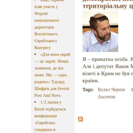
територіальну ці
взяв участь у
Форумі
національних
директорів
Всесвітнього
Єврейського
Конгресу
«Для мене єврей
Я – приватна особа. 
— це єврей. Немає
Але і депутат Яаков 
значення, де він
візиті в Крим не був
живе. Ми — одна
країни.
родина»: Едуард
Шифрін для Jewish
Tags:
Велвл Чернін
Post And News
Аксенов
1-2 липня у
Києві відбудеться
конференція
«Єврейська
спадщина в