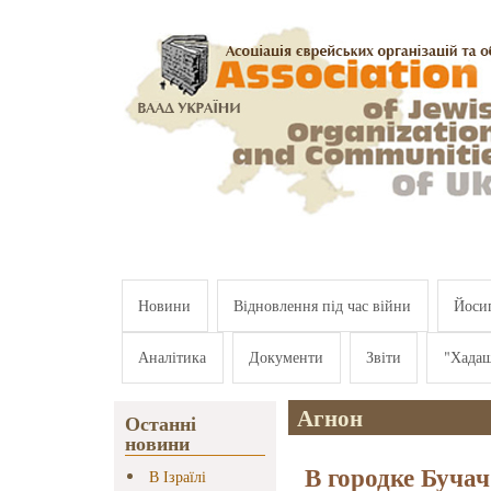
Перейти к основному содержанию
Новини
Відновлення під час війни
Йосип
Аналітика
Документи
Звіти
"Хада
Агнон
Останні
новини
В городке Буча
В Ізраїлі