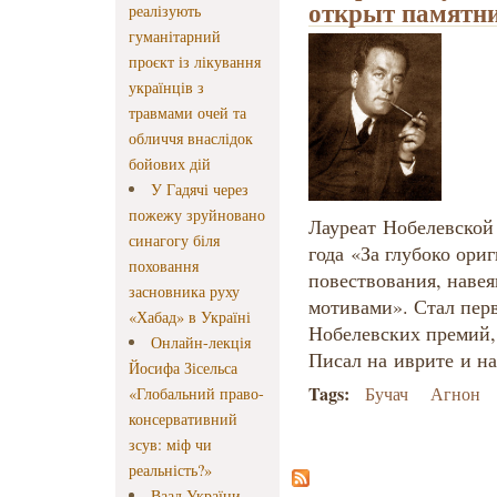
открыт памятн
реалізують
гуманітарний
проєкт із лікування
українців з
травмами очей та
обличчя внаслідок
бойових дій
У Гадячі через
пожежу зруйновано
Лауреат Нобелевской
синагогу біля
года «За глубоко ори
поховання
повествования, наве
засновника руху
мотивами». Стал пер
«Хабад» в Україні
Нобелевских премий,
Онлайн-лекція
Писал на иврите и н
Йосифа Зісельса
Tags:
Бучач
Агнон
«Глобальний право-
консервативний
зсув: міф чи
реальність?»
Ваад України