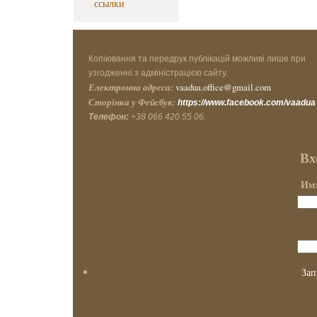
ссылки
Копіювання та передрук публікацій можливі лише при
узгодженні з адміністрацією сайту.
Електронна адреса:
vaadua.office@gmail.com
Сторінка у Фейсбук:
https://www.facebook.com/vaadua
Телефон:
+38 066 420 55 06.
Вх
Имя
Зап