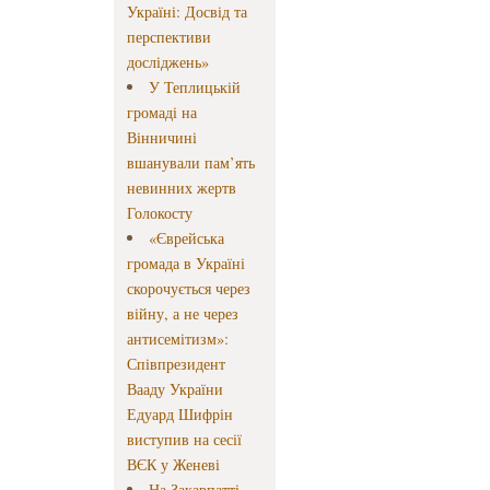
Україні: Досвід та
перспективи
досліджень»
У Теплицькій
громаді на
Вінничині
вшанували пам’ять
невинних жертв
Голокосту
«Єврейська
громада в Україні
скорочується через
війну, а не через
антисемітизм»:
Співпрезидент
Вааду України
Едуард Шифрін
виступив на сесії
ВЄК у Женеві
На Закарпатті