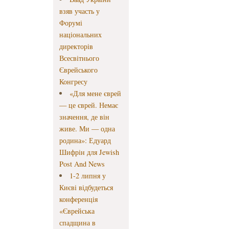
взяв участь у
Форумі
національних
директорів
Всесвітнього
Єврейського
Конгресу
«Для мене єврей
— це єврей. Немає
значення, де він
живе. Ми — одна
родина»: Едуард
Шифрін для Jewish
Post And News
1-2 липня у
Києві відбудеться
конференція
«Єврейська
спадщина в