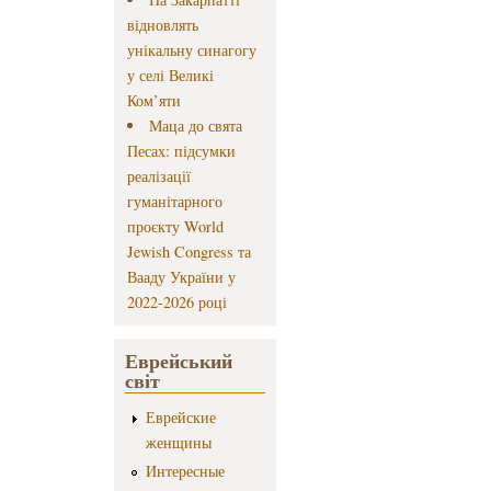
відновлять
унікальну синагогу
у селі Великі
Ком’яти
Маца до свята
Песах: підсумки
реалізації
гуманітарного
проєкту World
Jewish Congress та
Вааду України у
2022-2026 році
Еврейський
світ
Еврейские
женщины
Интересные