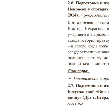
2.6. Подготовка и из
Некрасов у спогадах 
2014).
– руководители
Книга посвящена пам
Виктора Некрасова, и
умершего в Париже. Э
всегда говорил правду
– в эпоху, когда ложь
государственным зака
подчинялся этому, до
покориться – или ста
Спонсоры:
Частные спонсор
2.7. Подготовка и и
Богуславской «Висок
їдишу» (Дух і Літера
Лисенко.