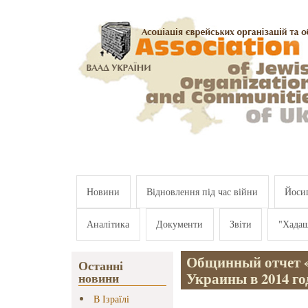
Перейти к основному содержанию
Новини
Відновлення під час війни
Йосип
Аналітика
Документи
Звіти
"Хада
Общинный отчет «
Останні
Украины в 2014 го
новини
В Ізраїлі