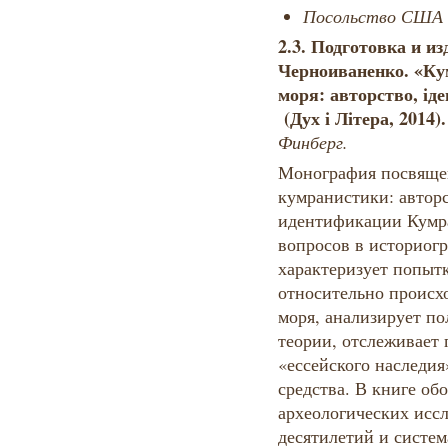
Посольство США 
2.3.
Подготовка и из
Черноиваненко. «Ку
моря: авторство, іде
(Дух і Літера, 2014)
Финберг.
Монография посвяще
кумранистики: автор
идентификации Кумра
вопросов в историог
характеризует попыт
относительно происх
моря, анализирует п
теории, отслеживает
«ессейского наследия
средства. В книге об
археологических исс
десятилетий и систе