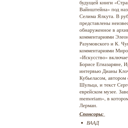
будущей книги «Стр
Вайнштейна» под на
Селима Ялкута. В ру
представлены неизве
обнаруженное в архив
комментариями Элеон
Разумовского и К. Чу
комментариями Мирон
«Искусство» включае
Борисе Егиазаряне, 
интервью Дианы Кло
Кубьеласом, автором
Шульца, и текст Серг
еврейском музее. Зав
memoriam», в которо
Лерман.
Спонсоры:
ВААД