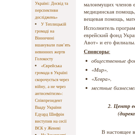
Україні: Досвід та
малоимущих членов 
перспективи
медицинская помощь,
досліджень»
вещевая помощь, мат
У Теплицькій
Исполнитель програм
громаді на
еврейский фонд Укр
Вінничині
Авот» и его филиалы
вшанували пам’ять
Спонсоры
:
невинних жертв
Голокосту
общественные фо
«Єврейська
«Мир»,
громада в Україні
«Хевра»,
скорочується через
війну, а не через
местные бизнесме
антисемітизм»:
Співпрезидент
2.
Центр ев
Вааду України
(дирек
Едуард Шифрін
виступив на сесії
ВЄК у Женеві
В настоящее врем
На Закарпатті