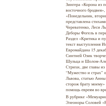
Зингера «Корона из п
восточного бродвея»,
«Понедельник, вторн
представлена стихам
Череватенко, Леси Лы
Деборы Фогель в пер
Раздел «Критика и пу
текст выступления И
Евромайдана 15 декаб
Синтией Озик творчес
Шульца и Шолом-Але
Стрихи, две главы и
“Мужество и страх” 
Львова, статью Анны
сторож брату моему» 
помощь евреям во вр
В рубрике «Мемуарис
Элеоноры Соловей «Р