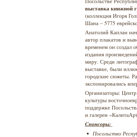
Посольстве Республи
выставка книжной 
(коллекция Игоря Го
Шана – 5775 еврейск
Анатолий Каплан нач
автор плакатов и выв
временем он создал 
издания произведени
миру. Среди литогра
выставке, были иллю
городские сюжеты. Р
экспонировались впе
Организаторы: Центр
культуры восточноевр
поддержке Посольств
и галереи «КалитаАр
Спонсоры:
Посольство Респу