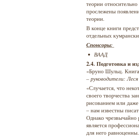
теории относительно
прослежены появлени
теории.
В конце книги предс
отдельных кумрански
Спонсоры:
ВААД
2.4.
Подготовка и из
«Бруно Шульц. Книга
– руководители: Леся
«Случается, что нек
своего творчества за
рисованием или даже
– нам известны писа
Однако чрезвычайно р
является профессиона
для него равноценны