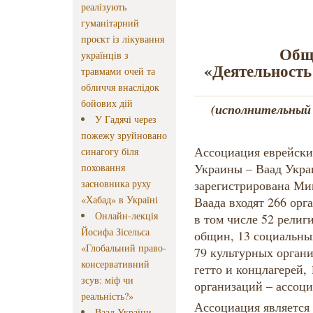
реалізують
гуманітарний
проєкт із лікування
Общ
українців з
«Деятельность
травмами очей та
обличчя внаслідок
бойових дій
(исполнительный
У Гадячі через
пожежу зруйновано
Ассоциация еврейски
синагогу біля
Украины – Ваад Украи
поховання
засновника руху
зарегистрирована Ми
«Хабад» в Україні
Ваада входят 266 орг
Онлайн-лекція
в том числе 52 религ
Йосифа Зісельса
общин, 13 социальных
«Глобальний право-
79 культурных органи
консервативний
гетто и концлагерей,
зсув: міф чи
организаций – ассоц
реальність?»
Ассоциация является
Ваад України