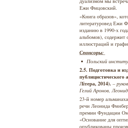
дуализмом мы встреча
Ежи Фицовский.
«Книга образов», кот
литературовед Ежи Ф
изданию в 1990-х год
альбомов), содержит 
иллюстраций и графи
Спонсоры:
Польский институ
2.5. Подготовка и и
публицистического а
Літера, 2014).
– руко
Гелий Аронов, Леонид
23-й номер альманаха
речи Леонида Финбер
премии Фундации Ом
«Основание для опти
опубликованы произв