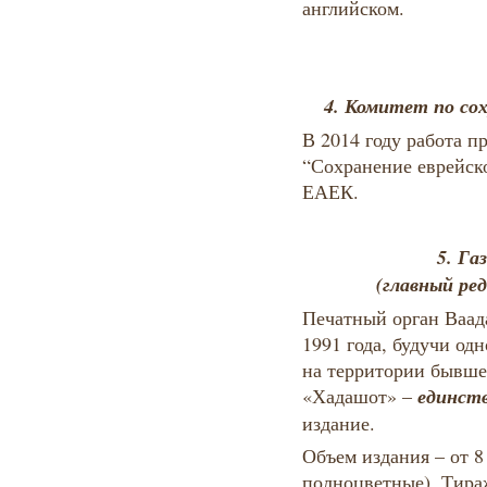
английском.
4. Комитет по сох
В 2014 году работа п
“Сохранение еврейско
ЕАЕК.
5. Г
(главный ре
Печатный орган Ваад
1991 года, будучи од
на территории бывше
единств
«Хадашот» –
издание.
Объем издания – от 8
полноцветные). Тираж