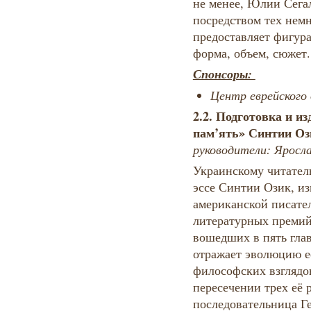
не менее, Юлии Сегал
посредством тех нем
предоставляет фигура
форма, объем, сюжет.
Спонсоры:
Центр еврейского
2.2.
Подготовка и из
пам’ять» Синтии Озик
руководители:
Яросла
Украинскому читател
эссе Синтии Озик, и
американской писате
литературных премий.
вошедших в пять гла
отражает эволюцию е
философских взглядо
пересечении трех её 
последовательница Г