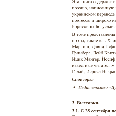
Эта книга содержит 
поэзию, написанную 
украинском переводе
поэтессы и широко и
Борисовны Богуславс
В томе представлены
поэты, такие как Ха
Маркиш, Давид Гофш
Гринберг, Лейб Квит
Ицик Мангер, Йосиф 
известные читателям
Галай, Исроэл Некрас
Спонсоры:
Издательство «Ду
3. Выставки.
3.1. С 25 сентября п