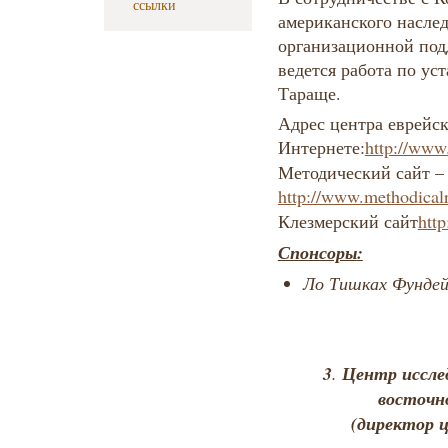
ссылки
американского наслед
организационной под
ведется работа по ус
Тараще.
Адрес центра еврейск
Интернете:
http://www
Методический сайт –
http://www.methodica
Клезмерский сайт
http
Спонсоры
:
Ло Тишках Фунде
3
Центр иссле
.
восточное
(директор 