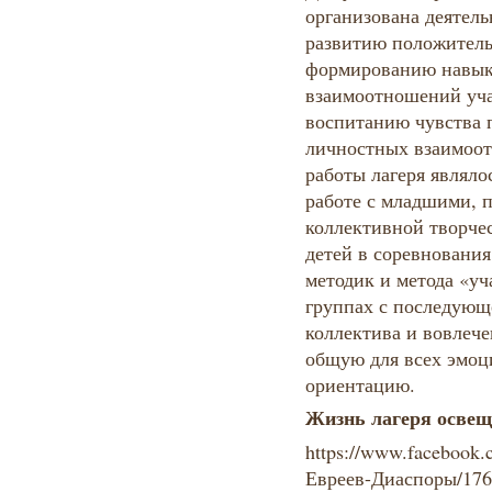
организована деятель
развитию положитель
формированию навык
взаимоотношений уча
воспитанию чувства 
личностных взаимоо
работы лагеря являло
работе с младшими, 
коллективной творчес
детей в соревновани
методик и метода «уч
группах с последующ
коллектива и вовлеч
общую для всех эмо
ориентацию.
Жизнь л
агер
я
освещ
https://www.facebook
Евреев-Диаспоры/1763