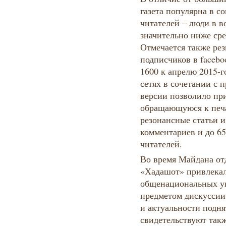
газета популярна в с
читателей – люди в во
значительно ниже ср
Отмечается также ре
подписчиков в faceboo
1600 к апрелю 2015-г
сетях в сочетании с
версии позволило пр
обращающуюся к печ
резонансные статьи 
комментариев и до 6
читателей.
Во время Майдана от
«Хадашот» привлека
общенациональных у
предметом дискуссии
и актуальности подн
свидетельствуют так