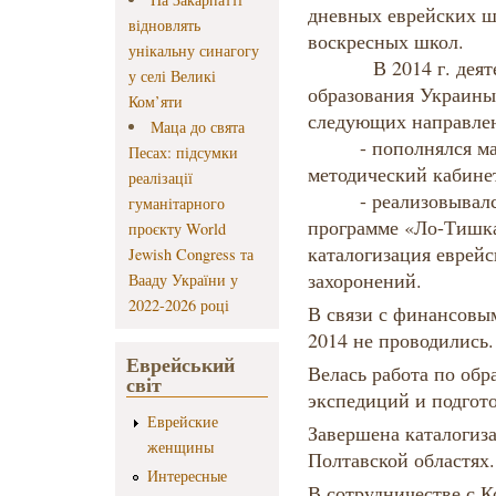
дневных еврейских шк
відновлять
воскресных школ.
унікальну синагогу
В 2014 г. деятель
у селі Великі
образования Украины
Ком’яти
следующих направле
Маца до свята
- пополнялся мате
Песах: підсумки
методический кабине
реалізації
- реализовывался 
гуманітарного
программе «Ло-Тишка
проєкту World
каталогизация еврей
Jewish Congress та
захоронений.
Вааду України у
2022-2026 році
В связи с финансовы
2014 не проводились.
Еврейський
Велась работа по об
світ
экспедиций и подгото
Еврейские
Завершена каталогиз
женщины
Полтавской областях.
Интересные
В сотрудничестве с 