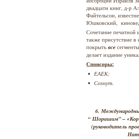
абсорбции Израиля Зе
двадцати книг, д-р 
Файтельсон, известн
Юшковский, киновед
Сочетание печатной и
также присутствие в 
все
покрыть
сегменты
делает издание уник
Спонсоры:
ЕАЕК;
Сохнут.
6.
Международный
“ Шорашим” – «Корн
(руководитель про
Нат