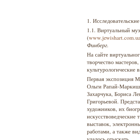
1. Исследовательские
1.1. Виртуальный му
(
www.jewishart.com.u
Финберг.
На сайте виртуальног
творчество мастеров,
культурологические в
Первая экспозиция Му
Ольги Рапай-Маркиш
Захарчука, Бориса Л
Григорьевой. Предст
художников, их биог
искусствоведческие 
выставок, электронны
работами, а также ви
удалось отыскать.