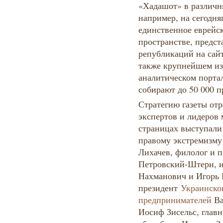
«Хадашот» в различ
например, на сегодн
единственное еврейск
пространстве, предст
републикаций на сайт
также крупнейшем из
аналитическом порта
собирают до 50 000 
Стратегию газеты от
экспертов и лидеров м
страницах выступали
правому экстремизму
Лихачев, филолог и 
Петровский-Штерн, и
Нахманович и Игорь 
президент
Украинско
предпринимателей
Ва
Иосиф Зисельс, глав