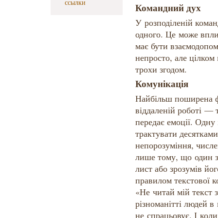
ссылки
Командний дух
У розподіленій команд
одного. Це може впли
має бути взаємодопом
непросто, але цілком
трохи згодом.
Комунікація
Найбільш поширена ф
віддаленій роботі — 
передає емоції. Одну
трактувати десятками
непорозуміння, числе
лише тому, що один з
лист або зрозумів йо
правилом текстової к
«Не читай мій текст з
різноманітті людей в
не спрацьовує. І кол