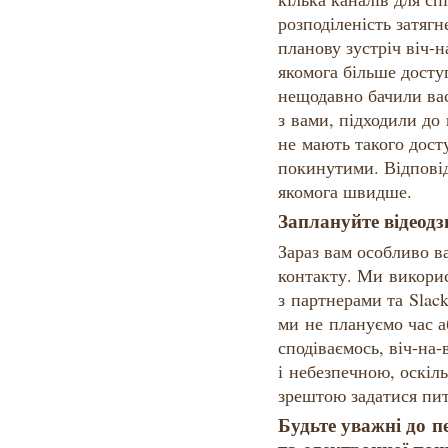
розподіленість затягн
планову зустріч віч-
якомога більше досту
нещодавно бачили вас
з вами, підходили до
не мають такого дост
покинутими. Відповід
якомога швидше.
Заплануйте відеодз
Зараз вам особливо в
контакту. Ми викори
з партнерами та Sla
ми не плануємо час а
сподіваємось, віч-на-
і небезпечною, оскіл
зрештою задатися пит
Будьте уважні до 