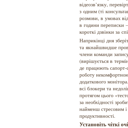
відеозв’язку, перевір
з одним (ті консульта
розмови, в умовах ві
в години переписки —
короткі дзвінки за сп
Наприкінці дня збері
та якнайшвидше прове
члени команди запису
(вирішується в термі
де працюють сапорт-с
роботу некомфортною
додаткового монітора
всі блокери та недол
протягом цього «тест
за необхідності зроби
найменш стресовим і
продуктивності.
Установіть чіткі о