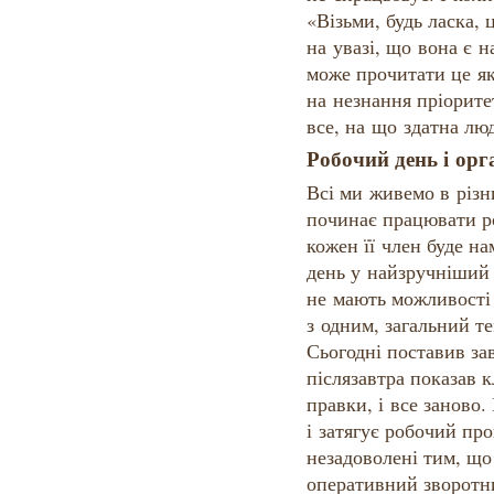
«Візьми, будь ласка,
на увазі, що вона є н
може прочитати це як
на незнання пріоритет
все, на що здатна люд
Робочий день і орг
Всі ми живемо в різн
починає працювати ро
кожен її член буде н
день у найзручніший 
не мають можливості б
з одним, загальний т
Сьогодні поставив зав
післязавтра показав 
правки, і все заново
і затягує робочий про
незадоволені тим, щ
оперативний зворотни