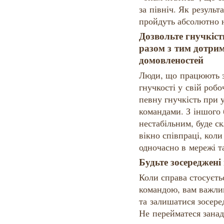
за північ. Як резуль
пройдуть абсолютно 
Дозвольте гнучкіст
разом з тим дотри
домовленостей
Люди, що працюють з
гнучкості у свій робо
певну гнучкість при 
командами. З іншого 
нестабільним, буде с
вікно співпраці, коли
одночасно в мережі т
Будьте зосереджені 
Коли справа стосуєть
командою, вам важли
та залишатися зосере
Не перейматеся занад