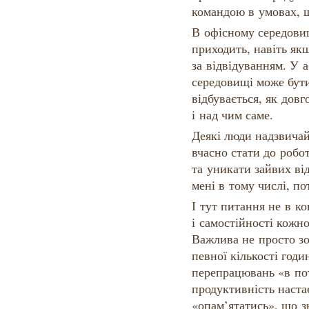
командою в умовах, 
В офісному середови
приходить, навіть як
за відвідуванням. У 
середовищі може бути
відбувається, як дов
і над чим саме.
Деякі люди надзвичай
вчасно стати до робо
та уникати зайвих від
мені в тому числі, по
І тут питання не в ко
і самостійності кожн
Важлива не просто зо
певної кількості год
перепрацювань «в пот
продуктивність настає
«опам’ятатись», що з