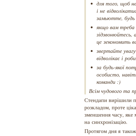
для того, щоб 
і не відволікати
замьютте, будь л
якщо вам треба 
зідзвонюйтесь, а
це зекономить в
звертайте увагу
відволікає і ро
за будь-якої по
особисто, навіт
команди :)
Всім чудового та п
Стендапи вирішили п
розкладом, проте цік
зменшення часу, яке 
на синхронізацію.
Протягом дня я тако