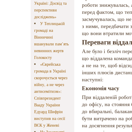
Україні: Досвід та
роботи знижувалась, 
перспективи
перед фактом, що теп
досліджень»
засмучувалась, що не
У Теплицькій
з ними, передбачати з
громаді на
що вони втратили мо
Вінничині
Переваги віддал
вшанували пам’ять
Але було і безліч пер
невинних жертв
Голокосту
що віддалена команда
«Єврейська
а не на те, щоб відси
громада в Україні
інших плюсів дистанц
скорочується через
наступні:
війну, а не через
Економія часу
антисемітизм»:
При віддаленій робот
Співпрезидент
до офісу, на стояння
Вааду України
до вбиральні, балака
Едуард Шифрін
бути витрачено на ро
виступив на сесії
на досягнення резуль
ВЄК у Женеві
На Закарпатті