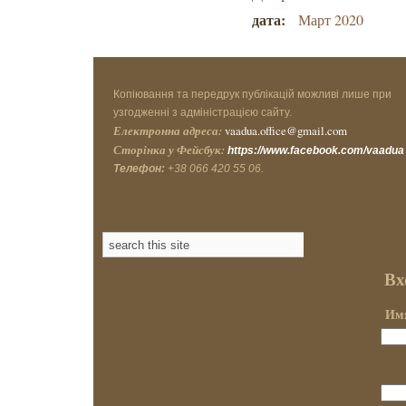
дата:
Март 2020
Копіювання та передрук публікацій можливі лише при
узгодженні з адміністрацією сайту.
Електронна адреса:
vaadua.office@gmail.com
Сторінка у Фейсбук:
https://www.facebook.com/vaadua
Телефон:
+38 066 420 55 06.
Вх
Имя