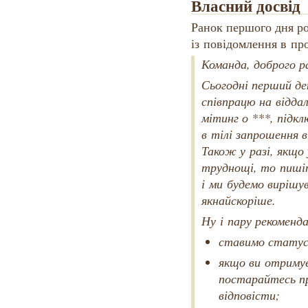
Власний досвід
Ранок першого дня ро
із повідомлення в про
Команда, доброго р
Сьогодні перший де
співпрацю на віддал
мітинг о ***, підк
в тілі запрошення в
Також у разі, якщо 
труднощі, то пишіт
і ми будемо вирішу
якнайскоріше.
Ну і пару рекоменда
ставимо статус
якщо ви отримує
постарайтесь пр
відповісти;