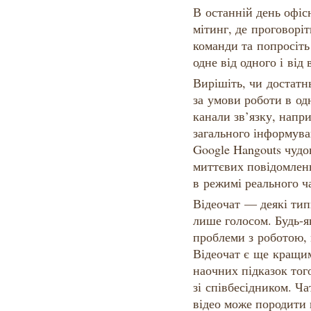
В останній день офіс
мітинг, де проговоріт
команди та попросіть
одне від одного і від 
Вирішіть, чи достатнь
за умови роботи в од
канали зв’язку, напр
загального інформува
Google Hangouts чудо
миттєвих повідомлень
в режимі реального ч
Відеочат — деякі тип
лише голосом. Будь-я
проблеми з роботою,
Відеочат є ще кращим
наочних підказок тог
зі співбесідником. Ч
відео може породити 