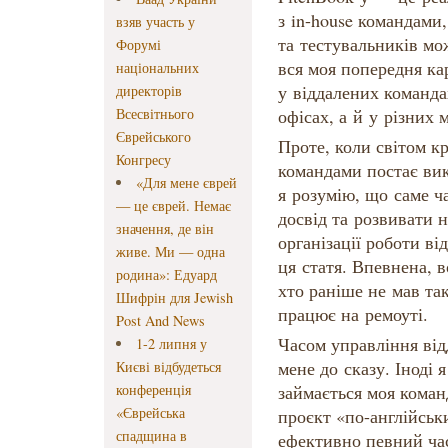
з in-house командами
взяв участь у
та тестувальників мо
Форумі
вся моя попередня ка
національних
у віддалених команда
директорів
Всесвітнього
офісах, а й у різних 
Єврейського
Проте, коли світом к
Конгресу
командами постає ви
«Для мене єврей
я розумію, що саме ч
— це єврей. Немає
досвід та розвивати 
значення, де він
організації роботи в
живе. Ми — одна
ця статя. Впевнена, в
родина»: Едуард
хто раніше не мав так
Шифрін для Jewish
працює на ремоуті.
Post And News
Часом управління ві
1-2 липня у
мене до сказу. Іноді 
Києві відбудеться
конференція
займається моя коман
«Єврейська
проєкт «по-англійсь
спадщина в
ефективно певний час