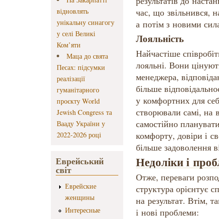
результатів до наста
відновлять
час, що звільнився, н
унікальну синагогу
а потім з новими сил
у селі Великі
Лояльність
Ком’яти
Найчастіше співробіт
Маца до свята
лояльні. Вони цінують
Песах: підсумки
менеджера, відповіда
реалізації
більше відповідально
гуманітарного
у комфортних для себ
проєкту World
створювали самі, на 
Jewish Congress та
самостійно планувати
Вааду України у
комфорту, довіри і с
2022-2026 році
більше задоволення ві
Недоліки і проб
Еврейський
світ
Отже, переваги розпо
Еврейские
структура орієнтує с
женщины
на результат. Втім, т
Интересные
і нові проблеми: