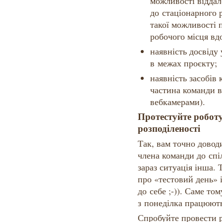
можливості відда
до стаціонарного р
такої можливості п
робочого місця вд
наявність досвіду
в межах проєкту;
наявність засобів 
частина команди в
вебкамерами).
Протестуйте робот
розподіленості
Так, вам точно довод
члена команди до спі
зараз ситуація інша.
про «тестовий день» 
до себе ;-)). Саме то
з понеділка працюють
Спробуйте провести р