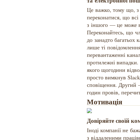
та електронної по
Це важко, тому що, з
переконатися, що всі
з іншого — це може в
Переконайтесь, що чл
до занадто багатьох 
лише ті повідомлення
перевантаженні канал
протилежні випадки. 
якого щогодини відво
просто вимкнув Slack
сповіщення. Другий 
годин провів, переч
Мотивація
Довіряйте своїй ко
Іноді компанії не ба
з віддаленими праців