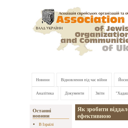
Перейти к основному содержанию
Новини
Відновлення під час війни
Йосип
Аналітика
Документи
Звіти
"Хада
Як зробити віддал
Останні
ефективною
новини
В Ізраїлі