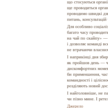
що стосуються органі
ще проводиться орган
проводимо швидкі дз
питань, консультацій
Для особливо соціалі
багато часу проводит
на чай по скайпу» —
і дозволяє команді в
не втрачаючи власних
І наприкінці дня зби
як пройшов день — ч
дискомфортних момент
би применшення, час
командності і цілісно
розділяють новий дос
І найголовніше, не п
чи пізно мине. І рете
Джерело