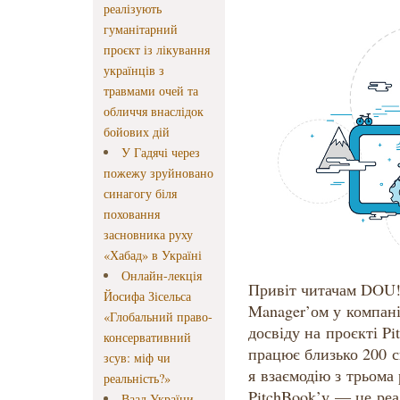
реалізують
гуманітарний
проєкт із лікування
українців з
травмами очей та
обличчя внаслідок
бойових дій
У Гадячі через
пожежу зруйновано
синагогу біля
поховання
засновника руху
«Хабад» в Україні
Онлайн-лекція
Привіт читачам DOU!
Йосифа Зісельса
Manager’ом у компані
«Глобальний право-
досвіду на проєкті Pi
консервативний
працює близько 200 сп
зсув: міф чи
я взаємодію з трьома
реальність?»
PitchBook’у — це реа
Ваад України