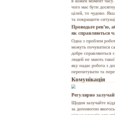
в кожен момент часу.
чого має бути досягн
цілей, то чудово. Як
та покращити ситуац
Проводьте рев’ю, а
як справляються ч
Одна з проблем робо
можуть почуватися са
добре справляються з
людей не мають такої
яку надає робота з до
перепитувати та пере
Комунікація
Регулярно залучай
Щодня залучайте від
за допомогою якогось
кілька каналів для с