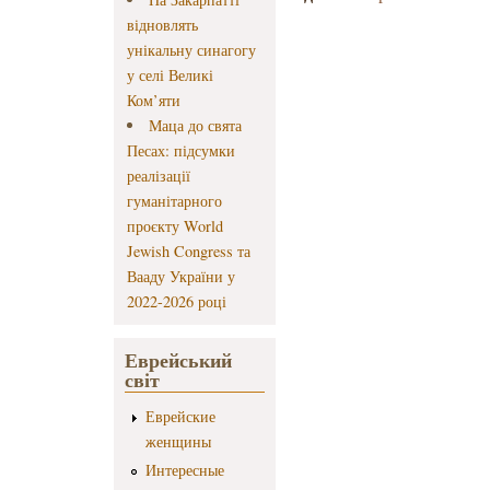
відновлять
унікальну синагогу
у селі Великі
Ком’яти
Маца до свята
Песах: підсумки
реалізації
гуманітарного
проєкту World
Jewish Congress та
Вааду України у
2022-2026 році
Еврейський
світ
Еврейские
женщины
Интересные