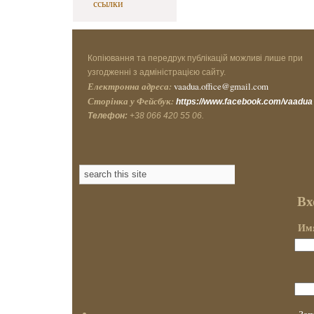
ссылки
Копіювання та передрук публікацій можливі лише при
узгодженні з адміністрацією сайту.
Електронна адреса:
vaadua.office@gmail.com
Сторінка у Фейсбук:
https://www.facebook.com/vaadua
Телефон:
+38 066 420 55 06.
Вх
Имя