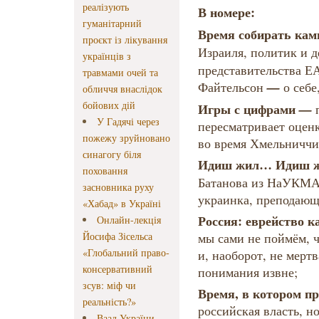
реалізують
В номере:
гуманітарний
Время собирать ка
проєкт із лікування
Израиля, политик и 
українців з
представительства Е
травмами очей та
—
Файтельсон
о себе
обличчя внаслідок
бойових дій
Игры с цифрами
—
У Гадячі через
пересматривает оцен
пожежу зруйновано
во время Хмельниччи
синагогу біля
Идиш жил… Идиш 
поховання
Батанова из НаУКМА
засновника руху
украинка, преподающ
«Хабад» в Україні
Россия: еврейство к
Онлайн-лекція
Йосифа Зісельса
мы сами не поймём, ч
«Глобальний право-
и, наоборот, не мертв
консервативний
понимания извне;
зсув: міф чи
Время, в котором п
реальність?»
российская власть, н
Ваад України