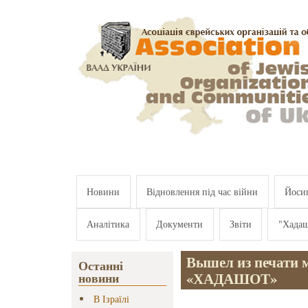
Перейти к основному содержанию
Новини
Відновлення під час війни
Йосип
Аналітика
Документи
Звіти
"Хада
Вышел из печати 
Останні
«ХАДАШОТ»
новини
В Ізраїлі