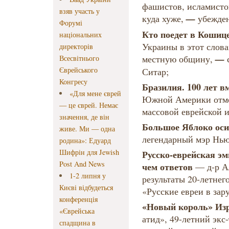
фашистов, исламисто
взяв участь у
—
куда хуже,
убежде
Форумі
Кто поедет в Кошиц
національних
Украины в этот слова
директорів
—
местную общину,
Всесвітнього
Єврейського
Ситар;
Конгресу
Бразилия. 100 лет в
«Для мене єврей
Южной Америки отмеч
— це єврей. Немає
массовой еврейской 
значення, де він
Большое Яблоко ос
живе. Ми — одна
легендарный мэр Нью
родина»: Едуард
Шифрін для Jewish
Русско-еврейская э
Post And News
чем ответов
— д-р А
1-2 липня у
результаты 20-летнег
Києві відбудеться
«Русские евреи в зар
конференція
«Новый король» Из
«Єврейська
атид», 49-летний экс
спадщина в