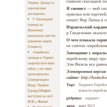
главной сенсацией п
Україні: Досвід та
Я сионист
— мой сио
перспективи
ермолки или партией,
досліджень»
У Теплицькій
пишет Яир Лапид в с
громаді на
Израильский кардио
Вінничині
р Гандельман оказалс
вшанували пам’ять
О чем плакала скри
невинних жертв
не снятом «еврейско
Голокосту
Завещание с морал
«Єврейська
громада в Україні
еврейскому миру про 
скорочується через
Эли Визель все равн
війну, а не через
Электронная версия
антисемітизм»:
сайте:
http
://hadasho
Співпрезидент
Tags:
Хадашот Еврейс
Вааду України
новости еврейск
Едуард Шифрін
виступив на сесії
рубрика:
хадашот
ВЄК у Женеві
дата:
март 2013
На Закарпатті