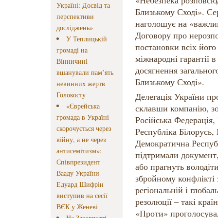
«Небезпека розповсюд
Україні: Досвід та
Близькому Сході». Се
перспективи
наголошує на «важлив
досліджень»
Договору про нерозпо
У Теплицькій
постановки всіх його 
громаді на
міжнародні гарантії в 
Вінничині
досягнення загальног
вшанували пам’ять
Близькому Сході».
невинних жертв
Голокосту
Делегація України пр
«Єврейська
склавши компанію, зо
громада в Україні
Російська Федерація, 
скорочується через
Республіка Білорусь,
війну, а не через
Демократична Республ
антисемітизм»:
підтримали документ,
Співпрезидент
або прагнуть володіт
Вааду України
збройному конфлікті 
Едуард Шифрін
регіональній і глобал
виступив на сесії
резолюції – такі країн
ВЄК у Женеві
«Проти» проголосува
На Закарпатті