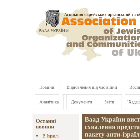
Перейти к основному содержанию
Новини
Відновлення під час війни
Йосип
Аналітика
Документи
Звіти
"Хада
Ваад України вист
Останні
схвалення предст
новини
пакету анти-ізраї
В Ізраїлі