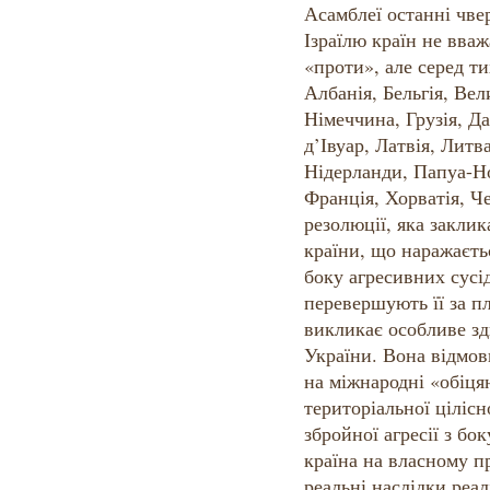
Асамблеї останні чвер
Ізраїлю країн не вва
«проти», але серед ти
Албанія, Бельгія, Ве
Німеччина, Грузія, Дан
д’Івуар, Латвія, Лит
Нідерланди, Папуа-Но
Франція, Хорватія, Че
резолюції, яка заклик
країни, що наражаєтьс
боку агресивних сусід
перевершують її за п
викликає особливе зд
України. Вона відмови
на міжнародні «обіця
територіальної цілісн
збройної агресії з бо
країна на власному п
реальні наслідки реал