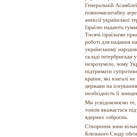
Генеральній Асамблеї
повномасштабну агре
анексії української т
Ізраїлю надають гума
Тисячі ізраїльтян пр
роботі для надання н
українському народові
складі інтербригади 
незрозуміло, чому Ук
підтримати супротивн
країни, які взагалі н
держави на існуванн
необхідність її знище
Ми усвідомлюємо те,
тоном вважається пі
ядерних озброєнь.
Створення зони вільно
Близького Сходу обго