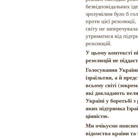
безвідповідальних іде
зрозумілим було б гол
проти цієї резолюції,
світу не заперечувала
утриматися від підтр
резолюцій.
У цьому контексті п
резолюцій не піддає
Голосування України
ізраїльтян, а й пред
всьому світі (зокре
які докладають вели
Україні у боротьбі з
яких підтримка Ізр
цінністю.
Ми очікуємо пояснен
відомства країни та 