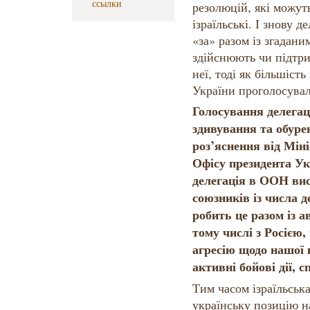
ссылки
резолюцій, які можуть
ізраїльські. І знову 
«за» разом із згадан
здійснюють чи підтр
неї, тоді як більшіс
України проголосувал
Голосування делегац
здивування та обуре
роз’яснення від Мін
Офісу президента У
делегація в ООН вис
союзників із числа д
робить це разом із 
тому числі з Росією,
агресію щодо нашої 
активні бойові дії, 
Тим часом ізраїльськ
українську позицію н