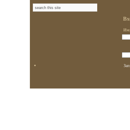
Вх
Имя
Зап