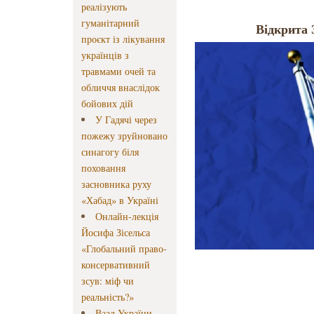
реалізують
гуманітарний
Відкрита 
проєкт із лікування
українців з
травмами очей та
обличчя внаслідок
бойових дій
У Гадячі через
пожежу зруйновано
синагогу біля
поховання
засновника руху
«Хабад» в Україні
Онлайн-лекція
Йосифа Зісельса
«Глобальний право-
консервативний
зсув: міф чи
реальність?»
Ваад України