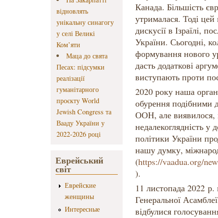
Канада. Більшість єв
відновлять
утрималася. Тоді цей
унікальну синагогу
дискусії в Ізраїлі, п
у селі Великі
України. Сьогодні, ко
Ком’яти
формування нового ур
Маца до свята
дасть додаткові аргум
Песах: підсумки
виступають проти пос
реалізації
гуманітарного
2020 року наша орган
проєкту World
обурення подібними д
Jewish Congress та
ООН, але виявилося, 
Вааду України у
недалекоглядність у 
2022-2026 році
політики України про
нашу думку, міжнаро
Еврейський
(
https://vaadua.org/new
світ
).
Еврейские
11 листопада 2022 р. 
женщины
Генеральної Асамблеї
Интересные
відбулися голосуванн