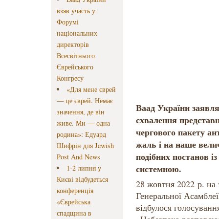
взяв участь у
Форумі
національних
директорів
Всесвітнього
Єврейського
Конгресу
«Для мене єврей
— це єврей. Немає
Ваад України заявля
значення, де він
схвалення представ
живе. Ми — одна
чергового пакету ан
родина»: Едуард
жаль і на наше вели
Шифрін для Jewish
подібних постанов із
Post And News
системною.
1-2 липня у
Києві відбудеться
28 жовтня 2022 р. на
конференція
Генеральної Асамблеї
«Єврейська
відбулося голосуванн
спадщина в