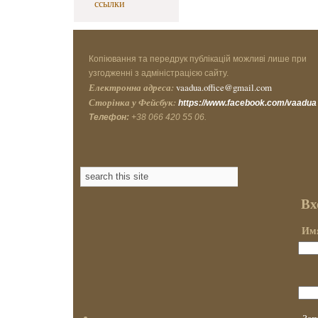
ссылки
Копіювання та передрук публікацій можливі лише при
узгодженні з адміністрацією сайту.
Електронна адреса:
vaadua.office@gmail.com
Сторінка у Фейсбук:
https://www.facebook.com/vaadua
Телефон:
+38 066 420 55 06.
Вх
Имя