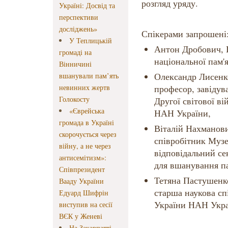
розгляд уряду.
Україні: Досвід та
перспективи
досліджень»
Спікерами запрошені
У Теплицькій
Антон Дробович, Г
громаді на
національної пам'я
Вінничині
Олександр Лисенко
вшанували пам’ять
невинних жертв
професор, завідува
Голокосту
Другої світової ві
«Єврейська
НАН України,
громада в Україні
Віталій Нахманов
скорочується через
співробітник Музе
війну, а не через
відповідальний се
антисемітизм»:
для вшанування па
Співпрезидент
Тетяна Пастушенко
Вааду України
старша наукова спі
Едуард Шифрін
України НАН Укра
виступив на сесії
ВЄК у Женеві
На Закарпатті