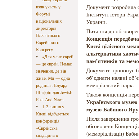
Документ розробила с
взяв участь у
Інституті історії Укр
Форумі
національних
України.
директорів
Питання до обговоре
Всесвітнього
Концепція передбача
Єврейського
Києві цілісного мем
Конгресу
альтернативи хаоти
«Для мене єврей
пам’ятників та мемор
— це єврей. Немає
Документ пропонує ба
значення, де він
об’єднати наявні об’є
живе. Ми — одна
меморіальний парк.
родина»: Едуард
Шифрін для Jewish
Також концепція пере
Post And News
Українського музею
1-2 липня у
музею Бабиного Яру
Києві відбудеться
Після завершення гро
конференція
обговорень Концепці
«Єврейська
(меморіалізації) Баб
спадщина в