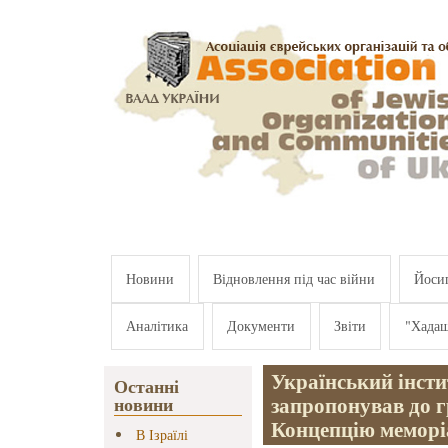
Перейти к основному содержанию
Новини
Відновлення під час війни
Йосип
Аналітика
Документи
Звіти
"Хада
Український інсти
Останні
запропонував до 
новини
Концепцію меморі
В Ізраїлі