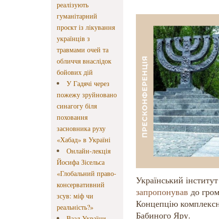
реалізують
гуманітарний
проєкт із лікування
українців з
травмами очей та
обличчя внаслідок
бойових дій
У Гадячі через
пожежу зруйновано
синагогу біля
поховання
засновника руху
«Хабад» в Україні
Онлайн-лекція
Йосифа Зісельса
«Глобальний право-
Український інститут
консервативний
запропонував
до гром
зсув: міф чи
Концепцію комплексно
реальність?»
Бабиного Яру.
Ваад України