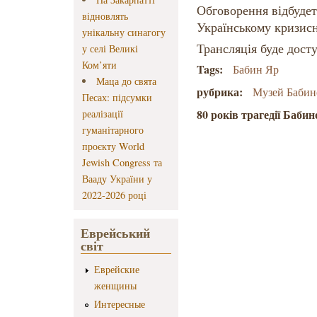
Обговорення відбудеть
відновлять
Українському кризисн
унікальну синагогу
Трансляція буде дост
у селі Великі
Ком’яти
Tags:
Бабин Яр
Маца до свята
рубрика:
Музей Бабин
Песах: підсумки
80 років трагедії Баби
реалізації
гуманітарного
проєкту World
Jewish Congress та
Вааду України у
2022-2026 році
Еврейський
світ
Еврейские
женщины
Интересные