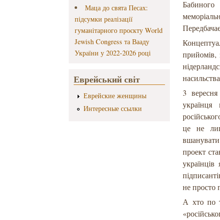
Бабиного
Маца до свята Песах:
меморіаль
підсумки реалізації
Передбачає
гуманітарного проєкту World
Jewish Congress та Вааду
Концептуал
України у 2022-2026 році
прийомів, 
нідерландс
Еврейський світ
насильства
3 вересня
Еврейские женщины
українця 
Интересные ссылки
російськог
це не лиш
вшанувати
проект ста
українців 
підписант
не просто 
А хто по 
«російськ