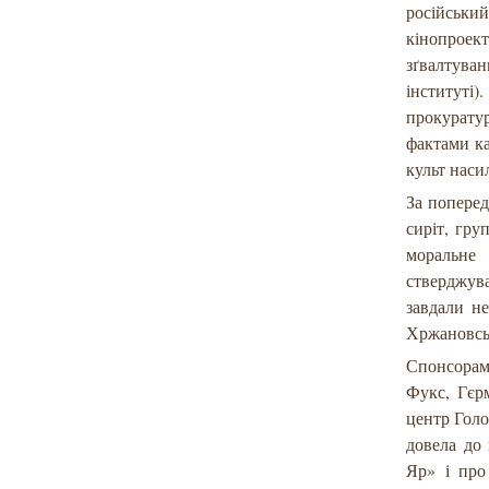
російськ
кінопроек
зґвалтува
інституті
прокурату
фактами ка
культ насил
За поперед
сиріт, гру
моральне
стверджува
завдали н
Хржановськ
Спонсорами
Фукс, Гєр
центр Голо
довела до
Яр» і про