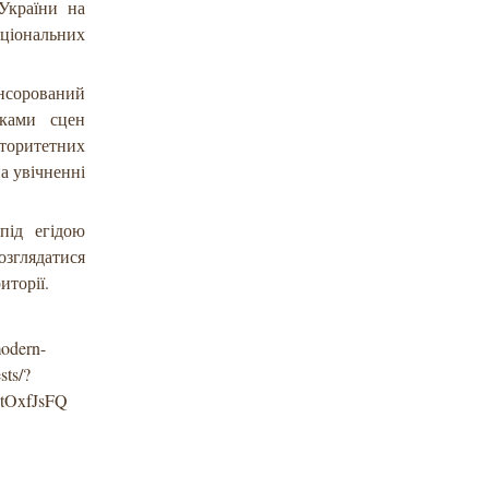
 України на
ціональних
онсорований
мками сцен
торитетних
на увічненні
під егідою
озглядатися
иторії.
modern-
sts/?
tOxfJsFQ