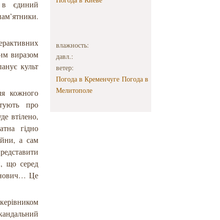
ї в єдиний
ам’ятники.
терактивних
влажность:
ним виразом
давл.:
панує культ
ветер:
Погода в Кременчуге
Погода в
Мелитополе
ля кожного
стують про
де втілено,
атна гідно
ійни, а сам
представити
и, що серед
манович… Це
 керівником
кандальний