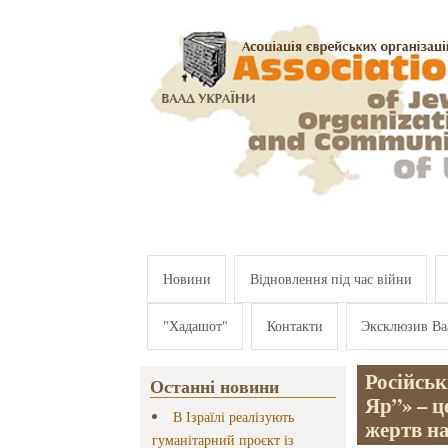
Перейти к основному содержанию
Новини
Відновлення під час війни
"Хадашот"
Контакти
Эксклюзив Ва
Російсь
Останні новини
Яр”» – ц
В Ізраїлі реалізують
жертв на
гуманітарний проєкт із