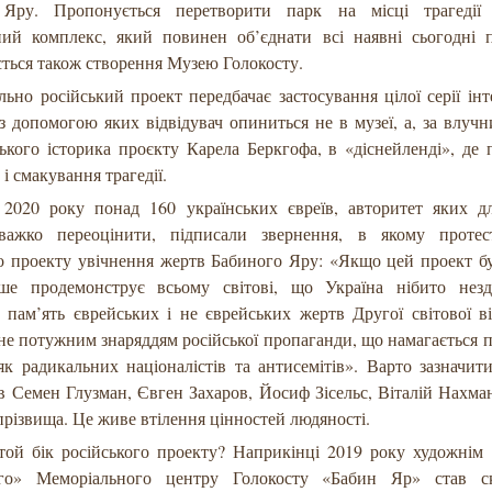
 Яру. Пропонується перетворити парк на місці трагеді
ний комплекс, який повинен об’єднати всі наявні сьогодні п
ться також створення Музею Голокосту.
ьно російський проект передбачає застосування цілої серії ін
з допомогою яких відвідувач опиниться не в музеї, а, за влуч
ького історика проєкту Карела Беркгофа, в «діснейленді», де 
 і смакування трагедії.
 2020 року понад 160 українських євреїв, авторитет яких д
важко переоцінити, підписали звернення, в якому проте
о проекту увічнення жертв Бабиного Яру: «Якщо цей проект бу
е продемонструє всьому світові, що Україна нібито незд
 пам’ять єврейських і не єврейських жертв Другої світової в
не потужним знаряддям російської пропаганди, що намагається 
як радикальних націоналістів та антисемітів». Варто зазначит
ів Семен Глузман, Євген Захаров, Йосиф Зісельс, Віталій Нах
прізвища. Це живе втілення цінностей людяності.
той бік російського проекту? Наприкінці 2019 року художнім
ого» Меморіального центру Голокосту «Бабин Яр» став с