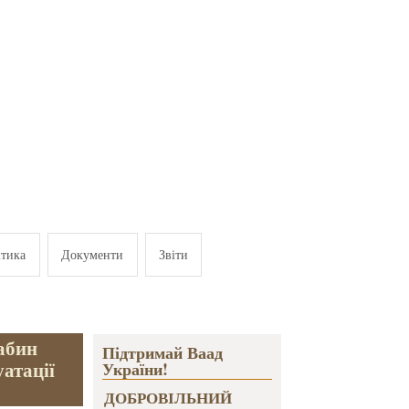
ітика
Документи
Звіти
абин
Підтримай Ваад
уатації
України!
ДОБРОВІЛЬНИЙ