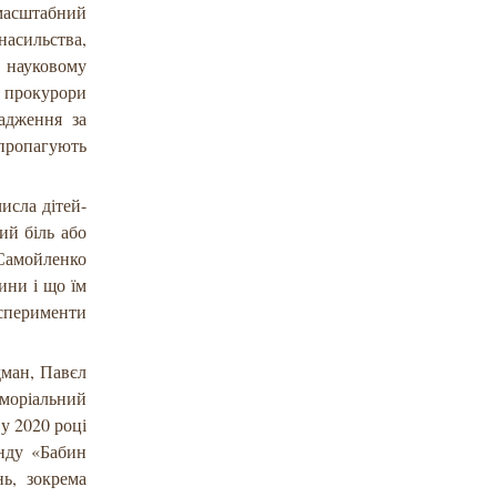
масштабний
насильства,
у науковому
 прокурори
вадження за
 пропагують
исла дітей-
ий біль або
Самойленко
ини і що їм
ксперименти
дман, Павєл
еморіальний
у 2020 році
онду «Бабин
ь, зокрема