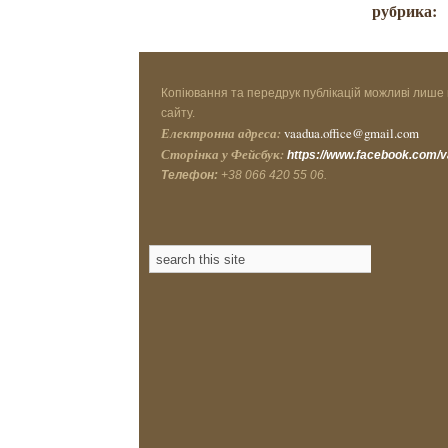
рубрика:
Копіювання та передрук публікацій можливі лише 
сайту.
Електронна адреса:
vaadua.office@gmail.com
Сторінка у Фейсбук:
https://www.facebook.com/
Телефон:
+38 066 420 55 06.