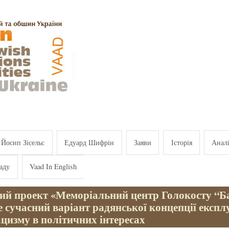
Йосип Зісельс
Едуард Шифрін
Заяви
Історія
Анал
аду
Vaad In English
кий проект «Меморіальний центр Голокосту “Б
е сучасний варіант радянської концепції експл
цизму в політичних інтересах