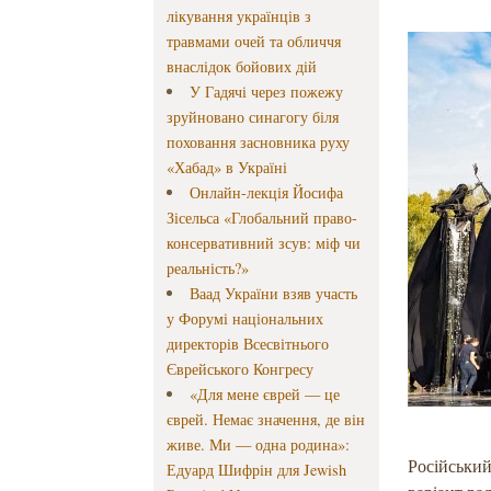
лікування українців з
травмами очей та обличчя
внаслідок бойових дій
У Гадячі через пожежу
зруйновано синагогу біля
поховання засновника руху
«Хабад» в Україні
Онлайн-лекція Йосифа
Зісельса «Глобальний право-
консервативний зсув: міф чи
реальність?»
Ваад України взяв участь
у Форумі національних
директорів Всесвітнього
Єврейського Конгресу
«Для мене єврей — це
єврей. Немає значення, де він
живе. Ми — одна родина»:
Російськи
Едуард Шифрін для Jewish