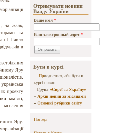
ресах.
Отримувати новини
ріалізації
Вааду України
Ваше имя
*
, на жаль,
аторами та
Ваш электронный адрес
*
ан і Павло
відувачів в
озстріляних
Бути в курсі
абиному Яру
–
Пр
иєднатися, аби бути в
іоналістів,
курсі новин
українська
– Група
«Євреї за Україну»
нях проекту
–
Архів новин за місяцями
ки пам’яті,
–
Основні рубрики сайту
 населення
Погода
иного Яру.
оріалізації
Погода в
Киеве