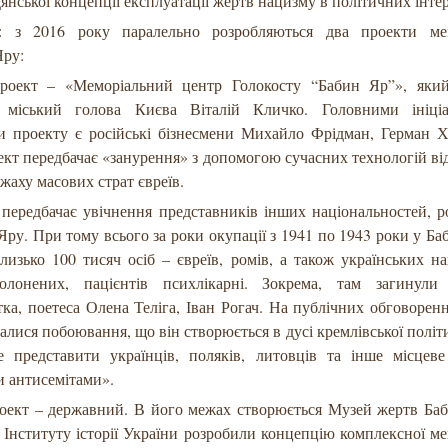
дянської концепції експлуатації жертв нацизму в політичних інте
: з 2016 року паралельно розробляються два проекти мемо
Яру:
оект – «Меморіальний центр Голокосту “Бабин Яр”», який
 міський голова Києва Віталій Кличко. Головними ініці
и проекту є російські бізнесмени Михайло Фрідман, Герман Х
кт передбачає «занурення» з допомогою сучасних технологій від
жаху масових страт євреїв.
передбачає увічнення представників інших національностей, р
ру. При тому всього за роки окупації з 1941 по 1943 роки у Б
лизько 100 тисяч осіб – євреїв, ромів, а також українських нац
полонених, пацієнтів психлікарні. Зокрема, там загинули 
тка, поетеса Олена Теліга, Іван Рогач. На публічних обговорен
лися побоювання, що він створюється в дусі кремлівської політи
е представити українців, поляків, литовців та інше місцеве
и антисемітами».
оект – державний. В його межах створюється Музей жертв Баб
 Інституту історії України розробили концепцію комплексної мем