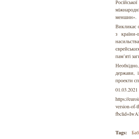
Російсько
міжнародн
меншин».
Викликає о
з країни-
насильст
єврейських
пам’яті за
Необхідно
держави, 
проекти сп
01.03.2021
https://euro
version-of-t
fbclid=I
Tags:
Ба