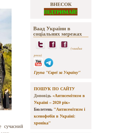
ВНЕСОК
ПІДТРИМАЙ!
Ваад України в
соціальних мережах
(vaadua
press)
Група "Євреї за Україну"
ПОШУК ПО САЙТУ
Доповідь
«Антисемітизм в
Україні – 2020 рік»
Бюлетень
"Антисемітизм і
ксенофобія в Україні:
хроніка"
е сучасний