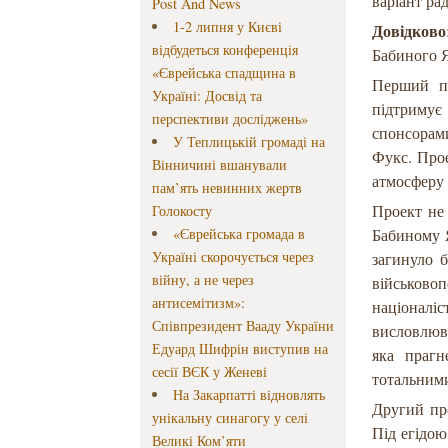
варіант ра
Post And News
1-2 липня у Києві
Довідково
відбудеться конференція
Бабиного 
«Єврейська спадщина в
Перший пр
Україні: Досвід та
підтримує
перспективи досліджень»
спонсорам
У Теплицькій громаді на
Фукс. Прое
Вінничині вшанували
атмосферу 
пам’ять невинних жертв
Проект не 
Голокосту
«Єврейська громада в
Бабиному Я
Україні скорочується через
загинуло б
війну, а не через
військово
антисемітизм»:
націоналіс
Співпрезидент Вааду України
висловлюва
Едуард Шифрін виступив на
яка прагн
сесії ВЄК у Женеві
тотальним
На Закарпатті відновлять
Другий пр
унікальну синагогу у селі
Під егідою
Великі Ком’яти