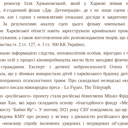
ий режисер Ілля Хржановський, який у Харкові знімав 
т, 6-годинний фільм «Дау. Дегенерація», де є не лише сцени 
ння, але і сцени з немовлятами (показані досліди в закритом
). За результатами аналізу сцен цього фільму ювенальні
ри Харківської області навіть зареєстрували кримінальні про
тування, а також виготовлення або розповсюдження творів, що
ьства (ч. 2 ст. 127, ч. 3 ст. 300 КК України).
ньою інформацією слідства, неповнолітнім особам, вірогідно з ч
пою осіб у процесі кіновиробництва могли бути заподіяні фізичн
 страждання. Експерт з дитячої нейропсихології Олена 
ла, що у зйомках використали дітей з харківського будинку дит
епоправних психологічних травм. Про скандальні нелюдські е
ого писала міжнародна преса – Le Figaro, The Telegraph.
 «російського» проекту стали російські бізнесмени Міхаіл Фрі
ман Хан, які зараз складають основу «благодійного фонду «М
косту “Бабин Яр”». У лютому 2021 року СБУ повідомила, що ще 
 відома КМУ про ризику у зв’язку з діяльністю російського ф
 «можливу спробу іноземних урядових і неурядових об’єднан