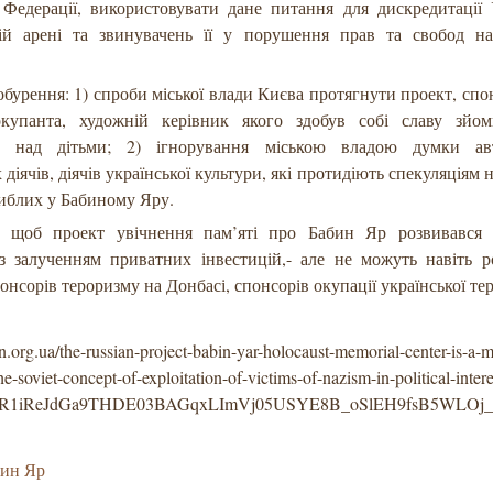
ї Федерації, використовувати дане питання для дискредитації
ій арені та звинувачень її у порушення прав та свобод на
бурення: 1) спроби міської влади Києва протягнути проект, сп
окупанта, художній керівник якого здобув собі славу зйо
ва над дітьми; 2) ігнорування міською владою думки ав
 діячів, діячів української культури, які протидіють спекуляціям 
гиблих у Бабиному Яру.
, щоб проект увічнення пам’яті про Бабин Яр розвивався 
із залученням приватних інвестицій,- але не можуть навіть р
онсорів тероризму на Донбасі, спонсорів окупації української тер
in.org.ua/the-russian-project-babin-yar-holocaust-memorial-center-is-a-
he-soviet-concept-of-exploitation-of-victims-of-nazism-in-political-intere
wAR1iReJdGa9THDE03BAGqxLImVj05USYE8B_oSlEH9fsB5WLOj_
бин Яр