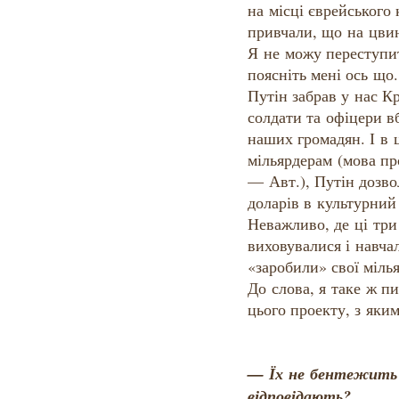
на місці єврейського
привчали, що на цви
Я не можу переступит
поясніть мені ось що
Путін забрав у нас К
солдати та офіцери в
наших громадян. І в 
мільярдерам (мова пр
— Авт.), Путін дозво
доларів в культурний 
Неважливо, де ці три
виховувалися і навча
«заробили» свої мілья
До слова, я таке ж п
цього проекту, з яким
— Їх не бентежить 
відповідають?