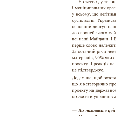
— У статтях, у зверн
і муніципальних орга
у всьому, що легіти
суспільстві. Українс
основний двигун наш
до європейського ма
всі наші Майдани. І 
перше слово належить
За останній рік з нев
матеріалів, 95% яких
проекту. І реакція на
це підтверджує.
Додам ще, щоб розста
що я категорично про
проекту на державном
оголосити українців 
— Ви називаєте цей