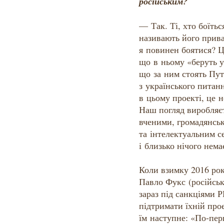
російським?
— Так. Ті, хто боїтьс
називають його прив
я повинен боятися? Ц
що в ньому «беруть уч
що за ним стоять Пут
з українського питанн
в цьому проекті, це н
Наш погляд виробляєт
вченими, громадянсь
та інтелектуальним с
і близько нічого нема
Коли взимку 2016 рок
Павло Фукс (російськ
зараз під санкціями 
підтримати їхній прое
їм наступне: «По-пер