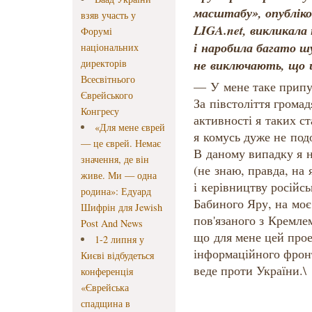
масштабу», опубліко
взяв участь у
LIGA.net, викликала
Форумі
і наробила багато ш
національних
не виключають, що 
директорів
Всесвітнього
— У мене таке припу
Єврейського
За півстоліття громад
Конгресу
активності я таких с
«Для мене єврей
я комусь дуже не под
— це єврей. Немає
В даному випадку я н
значення, де він
(не знаю, правда, на 
живе. Ми — одна
і керівництву російсь
родина»: Едуард
Бабиного Яру, на моє
Шифрін для Jewish
пов'язаного з Кремле
Post And News
що для мене цей про
1-2 липня у
інформаційного фронт
Києві відбудеться
веде проти України.\
конференція
«Єврейська
спадщина в