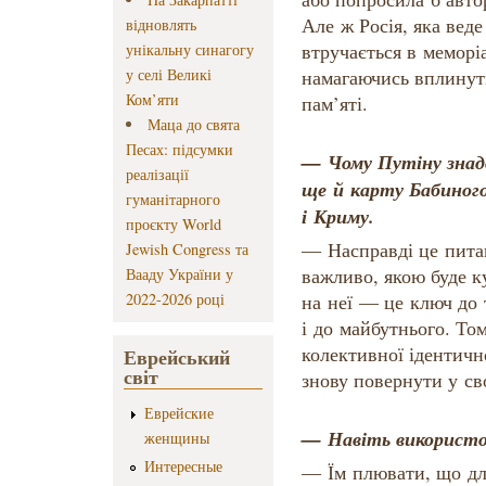
Але ж Росія, яка веде
відновлять
втручається в меморі
унікальну синагогу
у селі Великі
намагаючись вплинути
Ком’яти
пам’яті.
Маца до свята
Песах: підсумки
— Чому Путіну знад
реалізації
ще й карту Бабиног
гуманітарного
і Криму.
проєкту World
— Насправді це питан
Jewish Congress та
важливо, якою буде к
Вааду України у
2022-2026 році
на неї — це ключ до 
і до майбутнього. То
колективної ідентичн
Еврейський
світ
знову повернути у св
Еврейские
— Навіть використо
женщины
Интересные
— Їм плювати, що дл