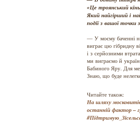
«Це троянський кінь,
Який найгірший і н
події з вашої точки 
— У моєму баченні не
виграє цю гібридну в
і з серйозними втрата
ми виграємо й україн
Бабиного Яру. Для ме
Знаю, що буде нелегк
Читайте також:
На шляху московитів
останній фактор – г
#Підтримую_Зісельс