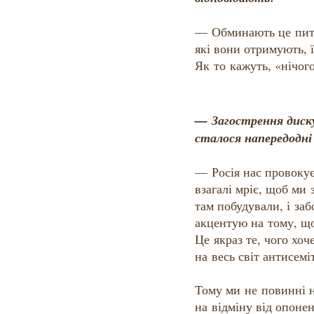
— Обминають це пита
які вони отримують, ї
Як то кажуть, «нічого
— Загострення диску
сталося напередодні 
— Росія нас провокує
взагалі мріє, щоб ми 
там побудували, і за
акцентую на тому, що
Це якраз те, чого хоч
на весь світ антисем
Тому ми не повинні н
на відміну від опонен