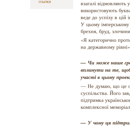
ссылки
взагалі відмовляють 
використовують буква
веде до успіху в цій 
У цьому імперському 
брехня, бруд, злочини
«Я категорично проти
на державному рівні»
— Чи може наше гро
вплинути на те, щоб
участі в цьому прое
— Не думаю, що це о
суспільства. Його зав
підтримка українсько
комплексної меморіал
— У чому ця підтри