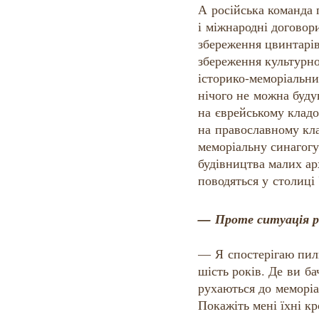
А російська команда 
і міжнародні договор
збереження цвинтарів
збереження культурн
історико-меморіальни
нічого не можна буду
на єврейському кладо
на православному кл
меморіальну синагог
будівництва малих а
поводяться у столиці
— Проте ситуація р
— Я спостерігаю пил
шість років. Де ви ба
рухаються до меморі
Покажіть мені їхні кр