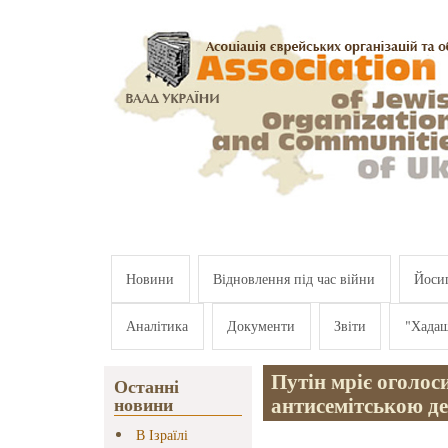
Перейти к основному содержанию
Новини
Відновлення під час війни
Йосип
Аналітика
Документи
Звіти
"Хада
Путін мріє оголоси
Останні
антисемітською д
новини
В Ізраїлі