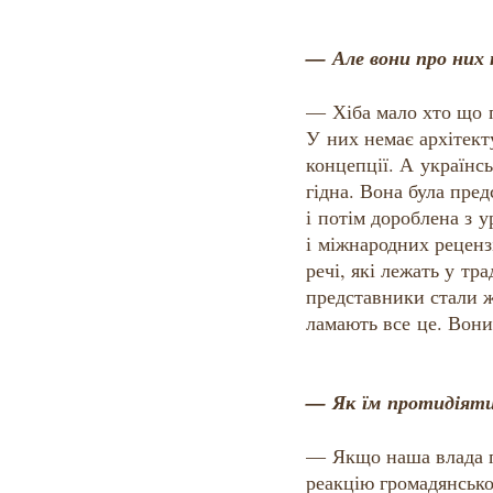
— Але вони про них
— Хіба мало хто що 
У них немає архітект
концепції. А українс
гідна. Вона була пре
і потім дороблена з 
і міжнародних реценз
речі, які лежать у тра
представники стали же
ламають все це. Вони
— Як їм протидіят
— Якщо наша влада по
реакцію громадянсько