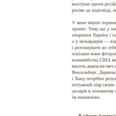
виступає проти російс
росіян до відповіді, о
У мене міцніє переко
проект. Тому що у ни
очорнити Україну і по
а у мільярдерів — ві
і розташувати до себ
оскільки вони фігуру
казначейства США як
висить дамоклів меч 
Вексельберг, Дерипас
і Хану потрібен резул
потужний піар (вони 
доларів в основному н
їм неважливо.
— В одному інтерв'ю