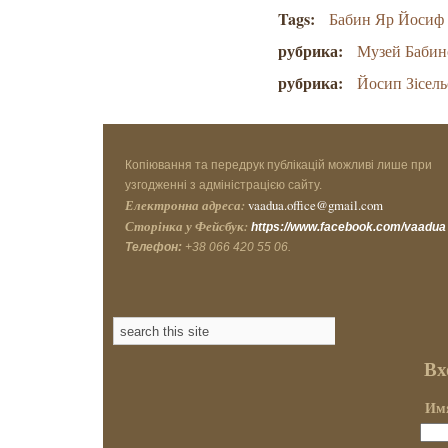
Tags:
Бабин Яр Йосиф 
рубрика:
Музей Бабин
рубрика:
Йосип Зісель
Копіювання та передрук публікацій можливі лише при
узгодженні з адміністрацією сайту.
Електронна адреса:
vaadua.office@gmail.com
Сторінка у Фейсбук:
https://www.facebook.com/vaadua
Телефон:
+38 066 420 55 06.
Вх
Имя