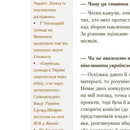
— Чому ця стаття з'
Україні: Досвід та
перспективи
— Чесно кажучи, очік
досліджень»
тих, хто мені протист
У Теплицькій
над збором наклепниц
громаді на
За різними оцінками
Вінничині
місяців.
вшанували пам’ять
невинних жертв
Голокосту
— Чи не вважаєте 
«Єврейська
нівелювати українсь
громада в Україні
— Оскільки давно й 
скорочується через
матеріалі, то розумі
війну, а не через
Немає двох конкурую
антисемітизм»:
на мій погляд, точка 
Співпрезидент
проекти, тоді була б
Вааду України
створити комісію (до
Едуард Шифрін
представників влади 
виступив на сесії
яка, розглянувши оби
ВЄК у Женеві
або попросила б авто
На Закарпатті