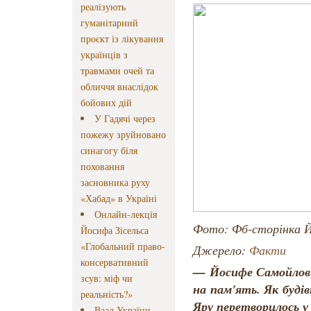
реалізують
гуманітарний
проєкт із лікування
українців з
травмами очей та
обличчя внаслідок
бойових дій
У Гадячі через
пожежу зруйновано
синагогу біля
поховання
засновника руху
«Хабад» в Україні
Онлайн-лекція
Фото: Фб-сторінка Й
Йосифа Зісельса
«Глобальний право-
Джерело:
Факти
консервативний
— Йосифе Самойлов
зсув: міф чи
на пам'ять. Як буді
реальність?»
Яру перетворилось у
Ваад України