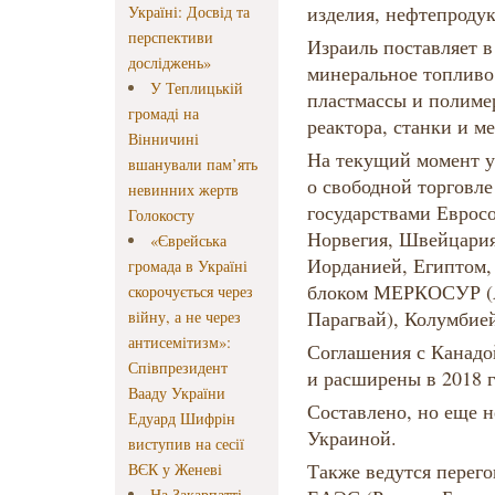
изделия, нефтепроду
Україні: Досвід та
перспективи
Израиль поставляет в
досліджень»
минеральное топливо
У Теплицькій
пластмассы и полиме
громаді на
реактора, станки и м
Вінничині
На текущий момент у
вшанували пам’ять
о свободной торговле
невинних жертв
государствами Еврос
Голокосту
Норвегия, Швейцария
«Єврейська
Иорданией, Египтом,
громада в Україні
блоком МЕРКОСУР (Ар
скорочується через
Парагвай), Колумбие
війну, а не через
антисемітизм»:
Соглашения с Канад
Співпрезидент
и расширены в 2018 г
Вааду України
Составлено, но еще 
Едуард Шифрін
Украиной.
виступив на сесії
Также ведутся перего
ВЄК у Женеві
На Закарпатті