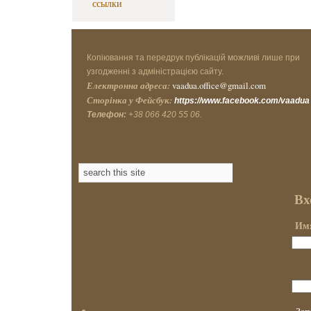
ссылки
Копіювання та передрук публікацій можливі лише при
узгодженні з адміністрацією сайту.
Електронна адреса:
vaadua.office@gmail.com
Сторінка у Фейсбук:
https://www.facebook.com/vaadua
Телефон:
+38 066 420 55 06.
Вх
Имя