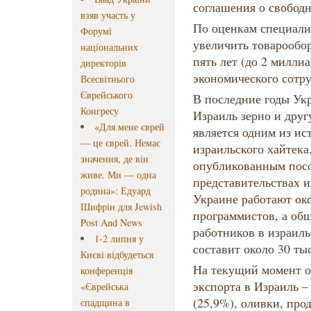
соглашения о свободн
взяв участь у
По оценкам специали
Форумі
увеличить товарообор
національних
пять лет (до 2 миллиа
директорів
экономического сотру
Всесвітнього
Єврейського
В последние годы Укр
Конгресу
Израиль зерно и друг
«Для мене єврей
является одним из ис
— це єврей. Немає
израильского хайтека
значення, де він
опубликованным посо
живе. Ми — одна
представительствах 
родина»: Едуард
Украине работают ок
Шифрін для Jewish
программистов, а об
Post And News
работников в израиль
1-2 липня у
составит около 30 ты
Києві відбудеться
На текущий момент о
конференція
экспорта в Израиль –
«Єврейська
(25,9%), оливки, про
спадщина в