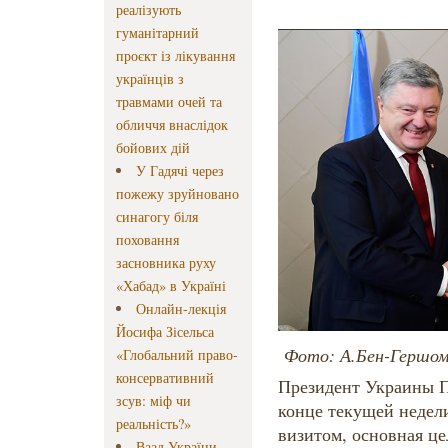
реалізують
гуманітарний
проєкт із лікування
українців з
травмами очей та
обличчя внаслідок
бойових дій
У Гадячі через
пожежу зруйновано
синагогу біля
поховання
засновника руху
«Хабад» в Україні
Онлайн-лекція
Йосифа Зісельса
Фото: А.Бен-Гершо
«Глобальний право-
консервативний
Президент Украины П
зсув: міф чи
конце текущей недел
реальність?»
визитом, основная це
Ваад України