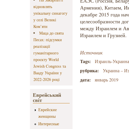
ЕАЭС (Россия, Белару
відновлять
Армения), Китаем, И
унікальну синагогу
декабре 2015 года на
у селі Великі
целесообразности дог
Ком’яти
между Израилем и Авс
Маца до свята
Израилем и Грузией.
Песах: підсумки
реалізації
Источник
гуманітарного
проєкту World
Tags:
Израиль-Украин
Jewish Congress та
рубрика:
Украина – И
Вааду України у
дата:
2022-2026 році
январь 2019
Еврейський
світ
Еврейские
женщины
Интересные