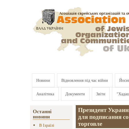
Перейти к основному содержанию
Новини
Відновлення під час війни
Йосип
Аналітика
Документи
Звіти
"Хада
Президент Украин
Останні
для подписания с
новини
торговле
В Ізраїлі