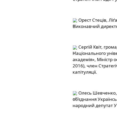
 Орест Стеців, Ліґ
Виконавчий директ
 Сергій Квіт, гром
Національного унів
академія», Міністр о
2016), член Стратегі
капітуляції.
 Олесь Шевченко,
об’єднання Українськ
народний депутат У