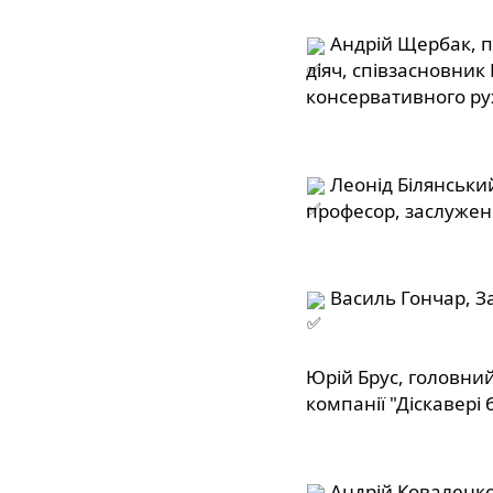
 Андрій Щербак, 
діяч, співзасновник
консервативного ру
 Леонід Білянськи
професор, заслужени
 Василь Гончар, З
Юрій Брус, головний
компанії "Діскавері
 Андрій Коваленко