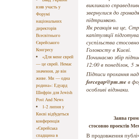
викликало справедливе
взяв участь у
звернулися до громадя
Форумі
підтримкою.
національних
Як реакція на це, Ст
директорів
капітуляції підготув
Всесвітнього
суспільства стосовно
Єврейського
Голокосту в Києві.
Конгресу
Починаємо збір підпис
«Для мене єврей
— це єврей. Немає
12:00 в понеділок, 5
значення, де він
Підписи прохання на
живе. Ми — одна
forcegap@pm.me
в фор
родина»: Едуард
особливі відзнаки.
Шифрін для Jewish
Post And News
1-2 липня у
Києві відбудеться
Заява гром
конференція
стосовно проектів Ме
«Єврейська
В продовження публіч
спадщина в