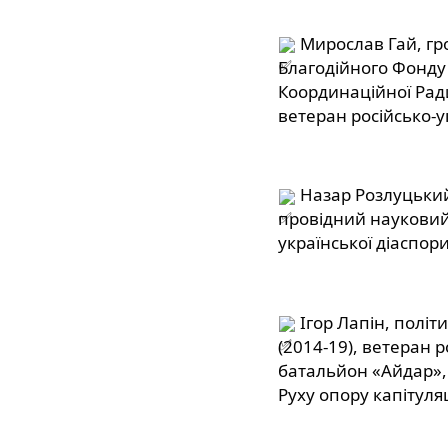
 Мирослав Гай, гр
Благодійного Фонду 
Координаційної Ради 
ветеран російсько-у
 Назар Розлуцький
провідний науковий
української діаспори
 Ігор Лапін, політ
(2014-19), ветеран р
батальйон «Айдар»,
Руху опору капітуляц