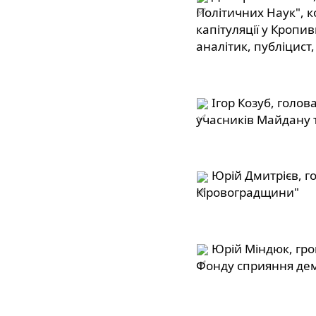
Політичних Наук", к
капітуляції у Кропи
аналітик, публіцист,
 Ігор Козуб, голов
учасників Майдану т
 Юрій Дмитрієв, г
Кіровоградщини"
 Юрій Міндюк, гро
Фонду сприяння дем