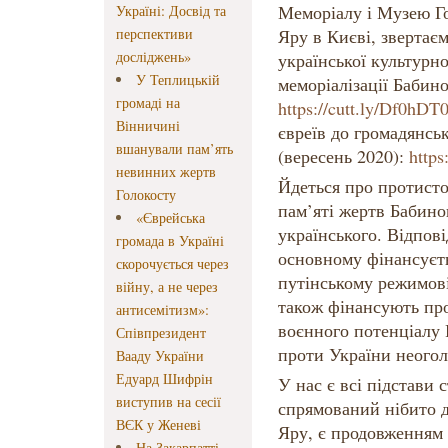
Меморіалу і Музею Го
Україні: Досвід та
перспективи
Яру в Києві, звертає
досліджень»
української культурно
У Теплицькій
меморіалізації Бабино
громаді на
https://cutt.ly/Df0hDT
Вінничині
євреїв до громадянсь
вшанували пам’ять
(вересень 2020):
https
невинних жертв
Йдеться про протист
Голокосту
пам’яті жертв Бабиног
«Єврейська
українського. Відпов
громада в Україні
основному фінансуєт
скорочується через
путінському режимові
війну, а не через
також фінансують пр
антисемітизм»:
воєнного потенціалу Р
Співпрезидент
проти України неого
Вааду України
Едуард Шифрін
У нас є всі підстави 
виступив на сесії
спрямований нібито 
ВЄК у Женеві
Яру, є продовженням р
На Закарпатті