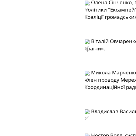
 Олена Сінченко, 
політики "Ексампей"
Коаліції громадських
 Віталій Овчаренк
країни».
 Микола Марченко
член проводу Мережі
Координаційної ради
 Владислав Василь
 Нестор Воля, сус