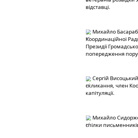
відставці.
 Михайло Басараб,
Координаційної Ради 
Президії Громадської 
попередження поруш
 Сергій Висоцький,
скликання, член Коо
капітуляції.
 Михайло Сидорже
спілки письменникі