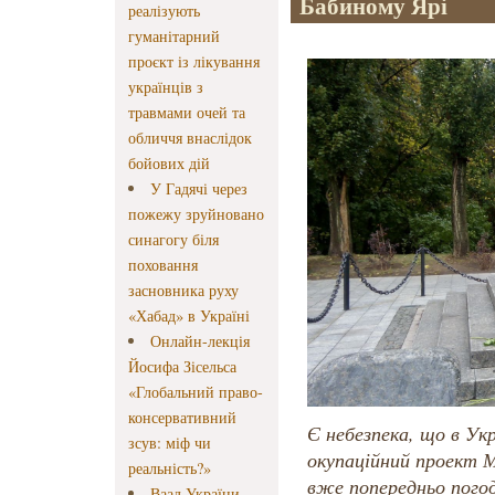
Бабиному Ярі
реалізують
гуманітарний
проєкт із лікування
українців з
травмами очей та
обличчя внаслідок
бойових дій
У Гадячі через
пожежу зруйновано
синагогу біля
поховання
засновника руху
«Хабад» в Україні
Онлайн-лекція
Йосифа Зісельса
«Глобальний право-
консервативний
Є небезпека, що в Укр
зсув: міф чи
окупаційний проект М
реальність?»
вже попередньо пого
Ваад України