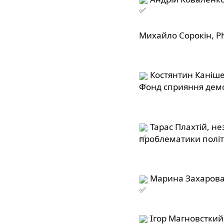
Михайло Сорокін, Ph
 Костянтин Каніше
Фонд сприяння демо
 Тарас Плахтій, н
проблематики політ
 Марина Захарова
 Ігор Магновсткий