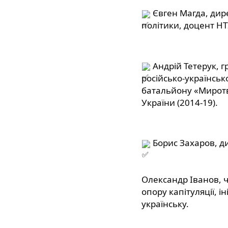
 Євген Магда, дире
політики, доцент НТУ
 Андрій Тетерук, г
російсько-українсько
батальйону «Миротв
України (2014-19).
 Борис Захаров, д
Олександр Іванов, ч
опору капітуляції, і
українську.