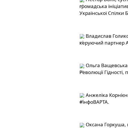
громадська ініціати
Української Спілки Б
 Владислав Голико
керуючий партнер АБ
 Ольга Ващевська
Революції Гідності,
#інфоВАРТА
.
 Оксана Горкуша, к.