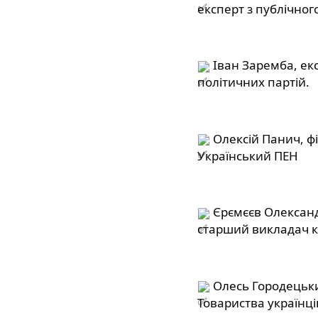
експерт з публічног
 Іван Заремба, екс
політичних партій.
 Олексій Панич, ф
Український ПЕН
 Єрємєєв Олександ
старший викладач к
 Олесь Городецьки
Товариства українців 