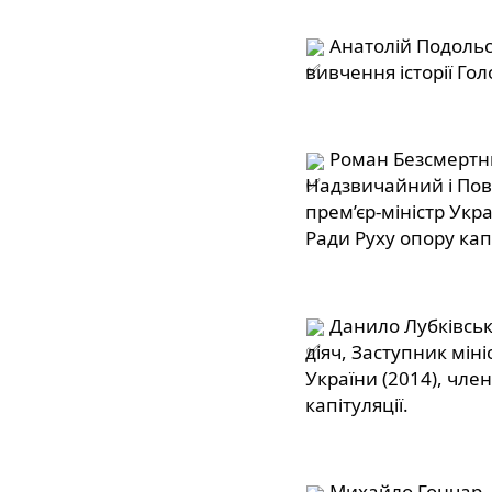
 Анатолій Подольс
вивчення історії Голо
 Роман Безсмертни
Надзвичайний і Пов
прем’єр-міністр Укра
Ради Руху опору капі
 Данило Лубківськ
діяч, Заступник мін
України (2014), член
капітуляції.
 Михайло Гончар,