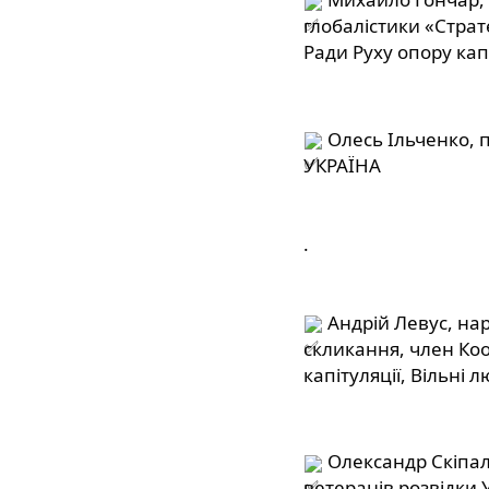
глобалістики «Страте
Ради Руху опору капі
 Олесь Ільченко,
УКРАЇНА
.
 Андрій Левус, на
скликання, член Коо
капітуляції, Вільні л
 Олександр Скіпал
ветеранів розвідки 