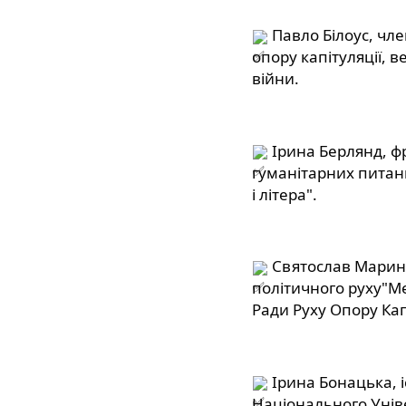
 Павло Білоус, чл
опору капітуляції, в
війни.
 Ірина Берлянд, фр
гуманітарних питань
і літера".
 Святослав Марин
політичного руху"Ме
Ради Руху Опору Капі
 Ірина Бонацька, і
Національного Унів