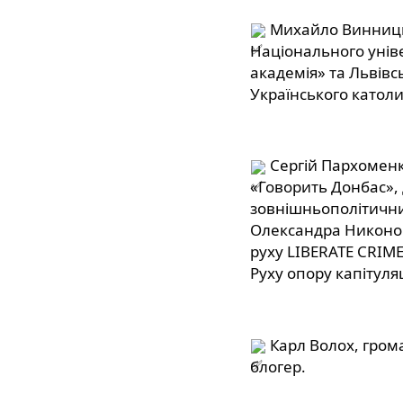
 Михайло Винниць
Національного унів
академія» та Львівс
Українського католи
 Сергій Пархоменк
«Говорить Донбас», 
зовнішньополітични
Олександра Никонор
руху LIBERATE CRIME
Руху опору капітуляц
 Карл Волох, грома
блогер.