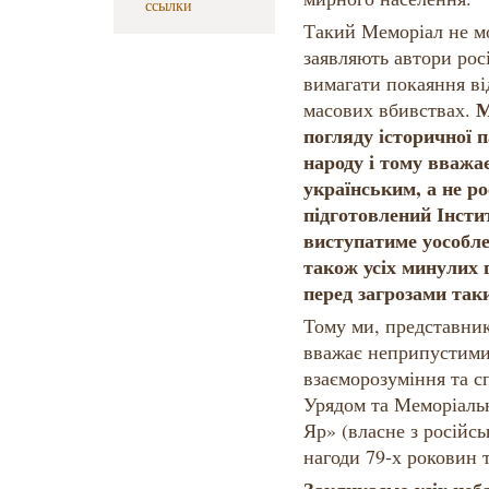
ссылки
Такий Меморіал не мо
заявляють автори рос
вимагати покаяння від
М
масових вбивствах.
погляду історичної п
народу і тому вважа
українським, а не р
підготовлений Інсти
виступатиме уособле
також усіх минулих 
перед загрозами так
Тому ми, представник
вважає неприпустими
взаєморозуміння та с
Урядом та Меморіаль
Яр» (власне з російсь
нагоди 79-х роковин т