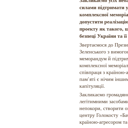
Закликаємо усіх неб
силами підтримати 
комплексної меморіа
допустити реалізаці
проекту як такого, щ
безпеці України та ї
Звертаємося до През
Зеленського з вимого
меморандум й підтри
комплексної меморіал
співпраця з країною-
пам’яті є нічим інши
капітуляції.
Закликаємо громадянс
легітимними засобами
непокори, створити о
центру Голокосту «Ба
країною-агресором та