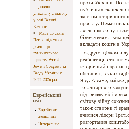
проти України. По-пе
відновлять
публічних скандалів і
унікальну синагогу
змістом історичного 
у селі Великі
проекту. Немає ніяки
Ком’яти
лояльним до путінсь
Маца до свята
бізнесменам, яким ц
Песах: підсумки
вкладати кошти в Ук
реалізації
По-друге, цілком в ду
гуманітарного
реабілітації сталініз
проєкту World
історичний наратив ц
Jewish Congress та
обставин, в яких відб
Вааду України у
2022-2026 році
Яру. А саме, майже 
тоталітарного комуні
підтримав мілітариза
Еврейський
світ
світову війну союзни
також створив ті зраз
Еврейские
вчилися лідери Треть
женщины
розгортання концтабо
Интересные
мирного населення.