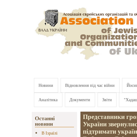
Перейти к основному содержанию
Новини
Відновлення під час війни
Йосип
Аналітика
Документи
Звіти
"Хада
Представники гро
Останні
України звернулис
новини
підтримати україн
В Ізраїлі