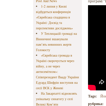
програмі "
Post And News
1-2 липня у Києві
відбудеться конференція
«Єврейська спадщина в
Україні: Досвід та
перспективи досліджень»
У Теплицькій громаді на
Вінничині вшанували
пам’ять невинних жертв
Голокосту
«Єврейська громада в
Україні скорочується через
війну, а не через
антисемітизм»:
Співпрезидент Вааду України
Едуард Шифрін виступив на
сесії ВЄК у Женеві
На Закарпатті відновлять
Tags:
Йос
унікальну синагогу у селі
рубрика:
Великі Ком’яти