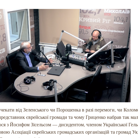
екати від Зеленського чи Порошенка в разі перемоги, чи Коло
редставник єврейської громади та чому Гриценко набрав так мал
ся з Йосифом Зісельсом — дисидентом, членом Української Гель
овою Асоціації єврейських громадських організацій та громад Ук