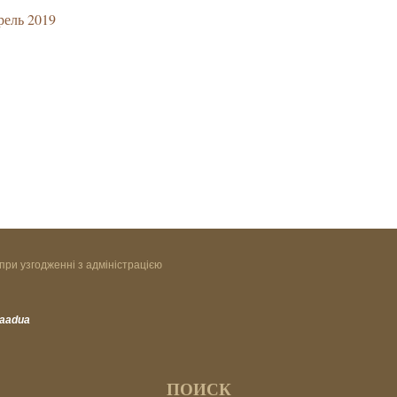
ель 2019
при узгодженні з адміністрацією
vaadua
ПОИСК