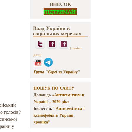
ВНЕСОК
ПІДТРИМАЙ!
Ваад України в
соціальних мережах
(vaadua
press)
Група "Євреї за Україну"
ПОШУК ПО САЙТУ
Доповідь
«Антисемітизм в
Україні – 2020 рік»
мойський
Бюлетень
"Антисемітизм і
о голосів?
ксенофобія в Україні:
синської
хроніка"
раїни у