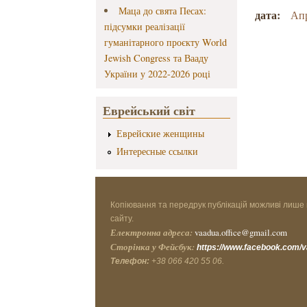
Маца до свята Песах:
дата:
Апр
підсумки реалізації
гуманітарного проєкту World
Jewish Congress та Вааду
України у 2022-2026 році
Еврейський світ
Еврейские женщины
Интересные ссылки
Копіювання та передрук публікацій можливі лише 
сайту.
Електронна адреса:
vaadua.office@gmail.com
Сторінка у Фейсбук:
https://www.facebook.com/
Телефон:
+38 066 420 55 06.