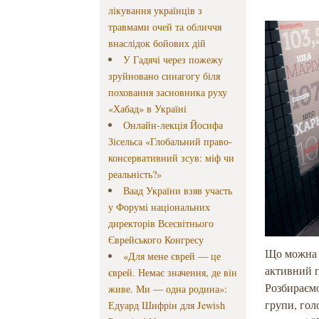
лікування українців з
травмами очей та обличчя
внаслідок бойових дій
У Гадячі через пожежу
зруйновано синагогу біля
поховання засновника руху
«Хабад» в Україні
Онлайн-лекція Йосифа
Зісельса «Глобальний право-
консервативний зсув: міф чи
реальність?»
Ваад України взяв участь
у Форумі національних
директорів Всесвітнього
Єврейського Конгресу
Що можна ч
«Для мене єврей — це
активний п
єврей. Немає значення, де він
Розбираємо
живе. Ми — одна родина»:
групи, гол
Едуард Шифрін для Jewish