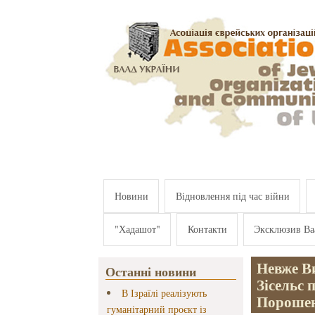
Перейти к основному содержанию
Новини
Відновлення під час війни
"Хадашот"
Контакти
Эксклюзив Ва
Невже В
Останні новини
Зісельс 
В Ізраїлі реалізують
Пороше
гуманітарний проєкт із