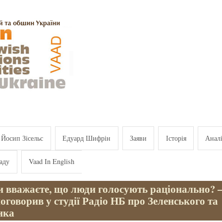
Йосип Зісельс
Едуард Шифрін
Заяви
Історія
Анал
аду
Vaad In English
и вважаєте, що люди голосують раціонально?
поговорив у студії Радіо НБ про Зеленського та
нка