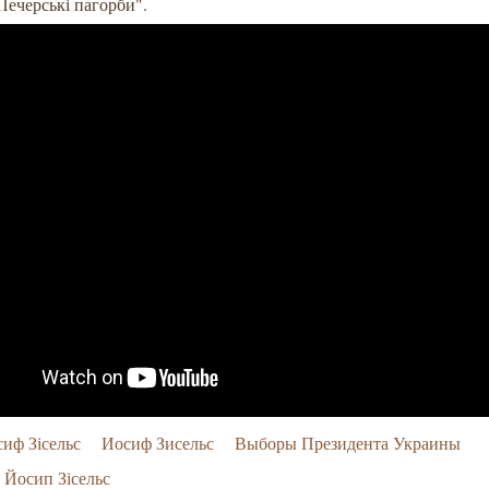
Печерські пагорби".
иф Зісельс
Иосиф Зисельс
Выборы Президента Украины
Йосип Зісельс