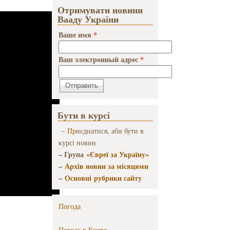
Отримувати новини
Вааду України
Ваше имя
*
Ваш электронный адрес
*
Бути в курсі
–
Пр
иєднатися, аби бути в
курсі новин
– Група
«Євреї за Україну»
–
Архів новин за місяцями
–
Основні рубрики сайту
Погода
Погода в
Киеве