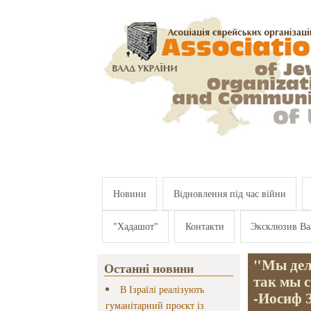
Перейти к основному содержанию
Новини
Відновлення під час війни
"Хадашот"
Контакти
Эксклюзив Ва
"Мы дели
Останні новини
так мы 
В Ізраїлі реалізують
-Иосиф 
гуманітарний проєкт із