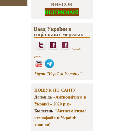
ВНЕСОК
ПІДТРИМАЙ!
Ваад України в
соціальних мережах
(vaadua
press)
Група "Євреї за Україну"
ПОШУК ПО САЙТУ
Доповідь
«Антисемітизм в
Україні – 2020 рік»
Бюлетень
"Антисемітизм і
ксенофобія в Україні:
хроніка"