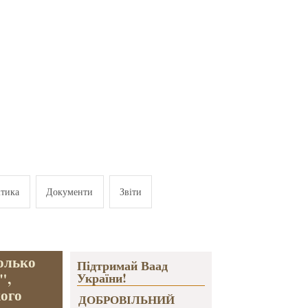
ітика
Документи
Звіти
Только
Підтримай Ваад
",
України!
кого
ДОБРОВІЛЬНИЙ