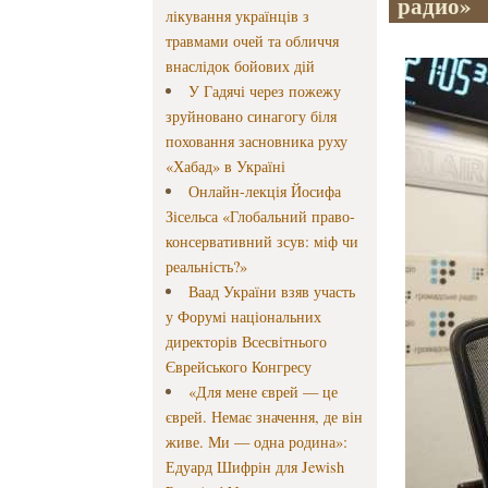
радио»
лікування українців з
травмами очей та обличчя
внаслідок бойових дій
У Гадячі через пожежу
зруйновано синагогу біля
поховання засновника руху
«Хабад» в Україні
Онлайн-лекція Йосифа
Зісельса «Глобальний право-
консервативний зсув: міф чи
реальність?»
Ваад України взяв участь
у Форумі національних
директорів Всесвітнього
Єврейського Конгресу
«Для мене єврей — це
єврей. Немає значення, де він
живе. Ми — одна родина»:
Едуард Шифрін для Jewish