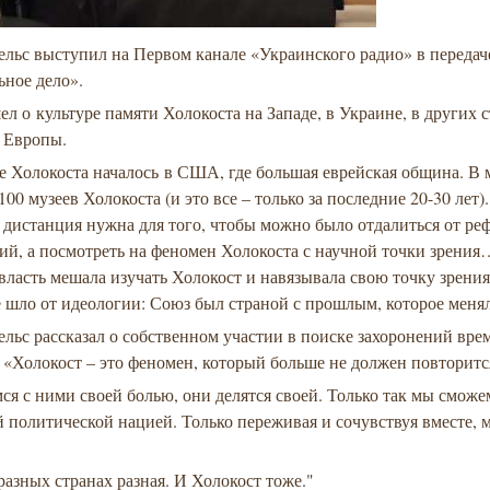
ельс выступил на Первом канале «Украинского радио» в передач
ьное дело».
ел о культуре памяти Холокоста на Западе, в Украине, в других 
 Европы.
е Холокоста началось в США, где большая еврейская община. В 
 100 музеев Холокоста (и это все – только за последние 20-30 лет).
дистанция нужна для того, чтобы можно было отдалиться от ре
ий, а посмотреть на феномен Холокоста с научной точки зрения
власть мешала изучать Холокост и навязывала свою точку зрения
ё шло от идеологии: Союз был страной с прошлым, которое меня
льс рассказал о собственном участии в поиске захоронений вре
 «Холокост – это феномен, который больше не должен повторитс
я с ними своей болью, они делятся своей. Только так мы сможе
 политической нацией. Только переживая и сочувствуя вместе,
разных странах разная. И Холокост тоже."