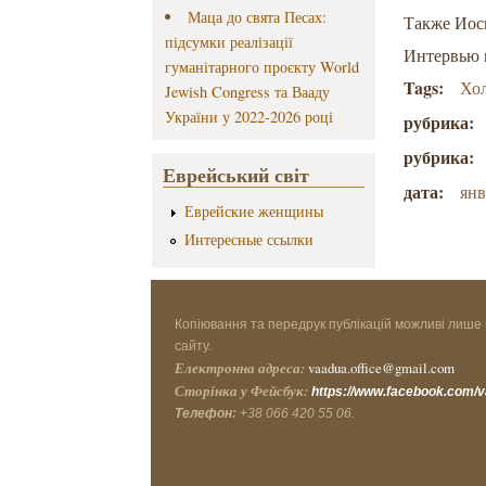
Маца до свята Песах:
Также Иоси
підсумки реалізації
Интервью 
гуманітарного проєкту World
Tags:
Хо
Jewish Congress та Вааду
України у 2022-2026 році
рубрика:
рубрика:
Еврейський світ
дата:
янв
Еврейские женщины
Интересные ссылки
Копіювання та передрук публікацій можливі лише 
сайту.
Електронна адреса:
vaadua.office@gmail.com
Сторінка у Фейсбук:
https://www.facebook.com/
Телефон:
+38 066 420 55 06.