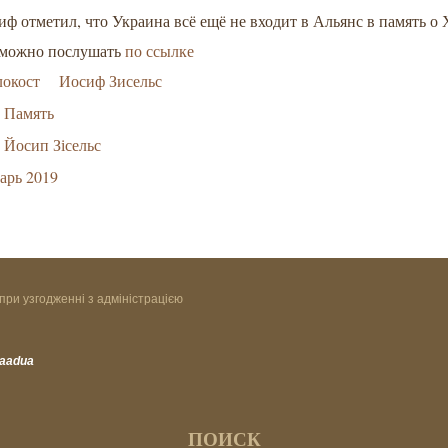
ф отметил, что Украина всё ещё не входит в Альянс в память о 
можно послушать
по ссылке
локост
Иосиф Зисельс
Память
Йосип Зісельс
арь 2019
при узгодженні з адміністрацією
vaadua
ПОИСК