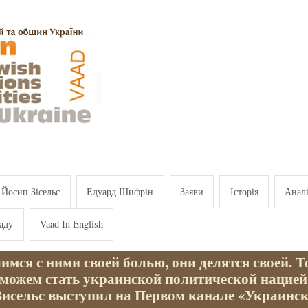
Йосип Зісельс
Едуард Шифрін
Заяви
Історія
Анал
аду
Vaad In English
мся с ними своей болью, они делятся своей. 
сможем стать украинской политической нацией
Зисельс выступил на Первом канале «Украинс