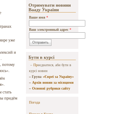
Отримувати новини
Вааду України
е
Ваше имя
*
странах
Ваш электронный адрес
*
мире уже
флексий и
Бути в курсі
…
, потому
–
Пр
иєднатися, аби бути в
лось».
курсі новин
– Група
«Євреї за Україну»
мён
–
Архів новин за місяцями
я».
–
Основні рубрики сайту
м стать
 мы придём
Погода
Погода в
Киеве