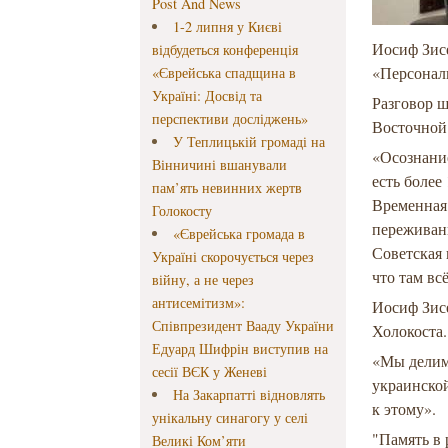
Post And News
1-2 липня у Києві
Иосиф Зис
відбудеться конференція
«Персонал
«Єврейська спадщина в
Україні: Досвід та
Разговор ш
перспективи досліджень»
Восточной
У Теплицькій громаді на
«Осознани
Вінничині вшанували
есть более
пам’ять невинних жертв
Временная 
Голокосту
переживан
«Єврейська громада в
Советская 
Україні скорочується через
что там вс
війну, а не через
антисемітизм»:
Иосиф Зисе
Співпрезидент Вааду України
Холокоста.
Едуард Шифрін виступив на
«Мы делимс
сесії ВЄК у Женеві
украинской
На Закарпатті відновлять
к этому».
унікальну синагогу у селі
"Память в 
Великі Ком’яти