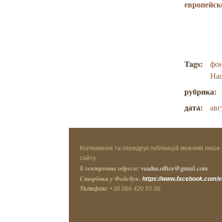
европейск
Tags:
фо
На
рубрика:
дата:
авг
Копіювання та передрук публікацій можливі лише 
сайту.
Електронна адреса:
vaadua.office@gmail.com
Сторінка у Фейсбук:
https://www.facebook.com/
Телефон:
+38 066 420 55 06.