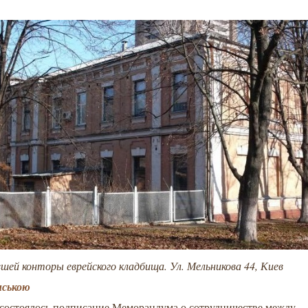
шей конторы еврейского кладбища. Ул. Мельникова 44, Киев
нською
 состоялось подписание Меморандума о сотрудничестве между