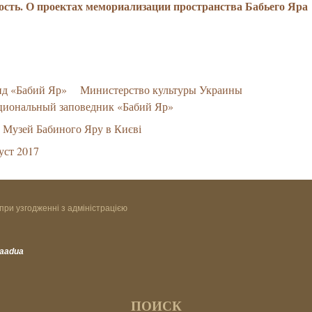
ость. О проектах мемориализации пространства Бабьего Яра
нд «Бабий Яр»
Министерство культуры Украины
циональный заповедник «Бабий Яр»
Музей Бабиного Яру в Києві
уст 2017
при узгодженні з адміністрацією
vaadua
ПОИСК