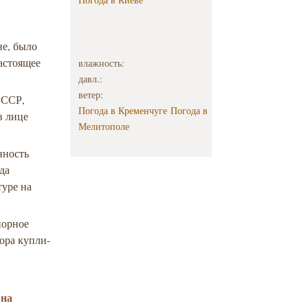
не, было
астоящее
влажность:
давл.:
ветер:
СССР,
Погода в Кременчуге
Погода в
в лице
Мелитополе
нность
да
туре на
порное
ора купли-
 на