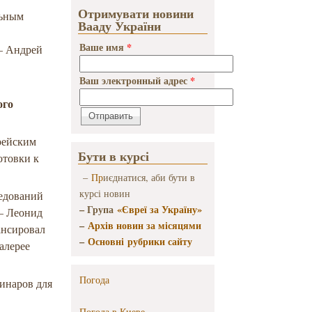
Отримувати новини
льным
Вааду України
Ваше имя
*
– Андрей
Ваш электронный адрес
*
ого
рейским
Бути в курсі
отовки к
–
Пр
иєднатися, аби бути в
курсі новин
ледований
– Група
«Євреї за Україну»
– Леонид
–
Архів новин за місяцями
ансировал
–
Основні рубрики сайту
алерее
Погода
инаров для
Погода в
Киеве