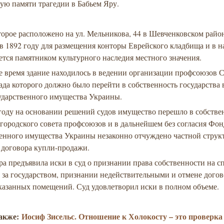
ую памяти трагедии в Бабьем Яру.
торое расположено на ул. Мельникова, 44 в Шевченковском райо
в 1892 году для размещения конторы Еврейского кладбища и в н
ется памятником культурного наследия местного значения.
ое время здание находилось в ведении организации профсоюзов 
ада которого должно было перейти в собственность государства 
ударственного имущества Украины.
году на основании решений судов имущество перешло в собстве
городского совета профсоюзов и в дальнейшем без согласия Фон
венного имущества Украины незаконно отчуждено частной струк
 договора купли-продажи.
а предъявила иски в суд о признании права собственности на с
 за государством, признании недействительными и отмене догов
казанных помещений. Суд удовлетворил иски в полном объеме.
также:
Иосиф Зисельс. Отношение к Холокосту – это проверка