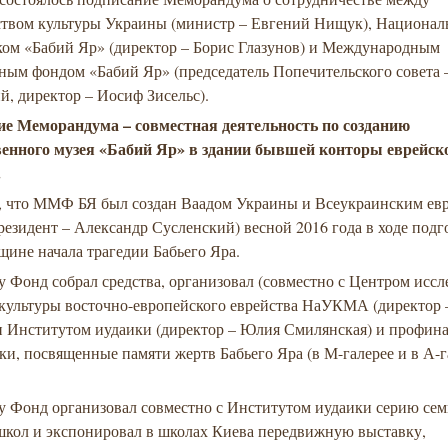
твом культуры Украины (министр – Евгений Нищук), Национа
ком «Бабий Яр» (директор – Борис Глазунов) и Международным
ным фондом «Бабий Яр» (председатель Попечительского совета 
, директор – Иосиф Зисельс).
е Меморандума – совместная деятельность по созданию
венного музея «Бабий Яр» в здании бывшей конторы еврейск
.
 что ММФ БЯ был создан Ваадом Украины и Всеукраинским ев
резидент – Александр Сусленский) весной 2016 года в ходе подг
щине начала трагедии Бабьего Яра.
у Фонд собрал средства, организовал (совместно с Центром исс
 культуры восточно-европейского еврейства НаУКМА (директор 
и Институтом иудаики (директор – Юлия Смилянская) и профин
ки, посвященные памяти жертв Бабьего Яра (в М-галерее и в А-г
ду Фонд организовал совместно с Институтом иудаики серию сем
школ и экспонировал в школах Киева передвижную выставку,