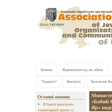
Перейти к основному содержанию
Новини
Відновлення під час війни
"Хадашот"
Контакти
Эксклюзив Ва
Министе
Останні новини
«Бабий 
В Ізраїлі реалізують
Яр» под
гуманітарний проєкт із