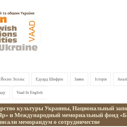
Йосип Зісельс
Едуард Шифрін
Заяви
Історія
Анал
аду
Vaad In English
рство культуры Украины, Национальный зап
Яр» и Международный мемориальный фонд «
писали меморандум о сотрудничестве