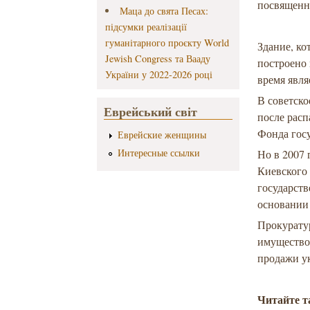
посвященн
Маца до свята Песах:
підсумки реалізації
гуманітарного проєкту World
Здание, ко
Jewish Congress та Вааду
построено 
України у 2022-2026 році
время явля
В советск
Еврейський світ
после расп
Фонда гос
Еврейские женщины
Интересные ссылки
Но в 2007 
Киевского 
государст
основании
Прокуратур
имущество
продажи у
Читайте 