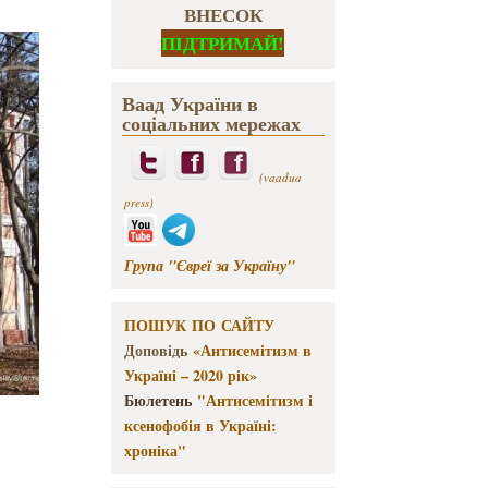
ВНЕСОК
ПІДТРИМАЙ!
Ваад України в
соціальних мережах
(vaadua
press)
Група "Євреї за Україну"
ПОШУК ПО САЙТУ
Доповідь
«Антисемітизм в
Україні – 2020 рік»
Бюлетень
"Антисемітизм і
ксенофобія в Україні:
хроніка"