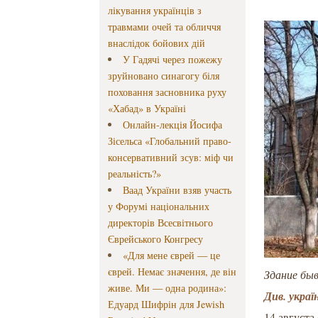
лікування українців з
травмами очей та обличчя
внаслідок бойових дій
У Гадячі через пожежу
зруйновано синагогу біля
поховання засновника руху
«Хабад» в Україні
Онлайн-лекція Йосифа
Зісельса «Глобальний право-
консервативний зсув: міф чи
реальність?»
Ваад України взяв участь
у Форумі національних
директорів Всесвітнього
Єврейського Конгресу
«Для мене єврей — це
єврей. Немає значення, де він
Здание быв
живе. Ми — одна родина»:
Див. украї
Едуард Шифрін для Jewish
14 августа