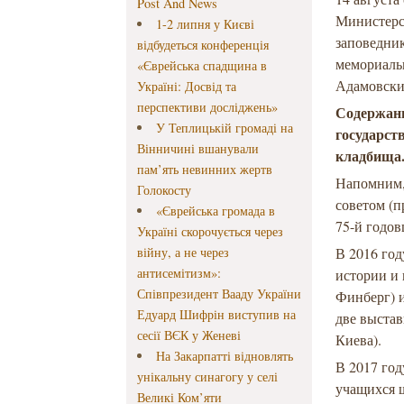
Post And News
Министерс
1-2 липня у Києві
заповедни
відбудеться конференція
мемориаль
«Єврейська спадщина в
Адамовский
Україні: Досвід та
перспективи досліджень»
Содержани
У Теплицькій громаді на
государст
Вінничині вшанували
кладбища
пам’ять невинних жертв
Напомним,
Голокосту
советом (п
«Єврейська громада в
75-й годов
Україні скорочується через
війну, а не через
В 2016 год
антисемітизм»:
истории и
Співпрезидент Вааду України
Финберг) 
Едуард Шифрін виступив на
две выстав
сесії ВЄК у Женеві
Киева).
На Закарпатті відновлять
В 2017 го
унікальну синагогу у селі
учащихся 
Великі Ком’яти