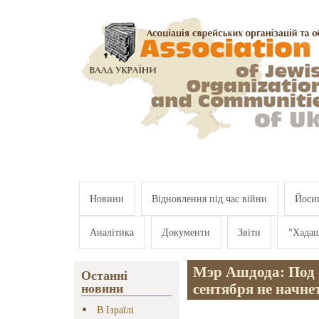
Перейти к основному содержанию
Новини
Відновлення під час війни
Йосип
Аналітика
Документи
Звіти
"Хада
Мэр Ашдода: Под 
Останні
сентября не начне
новини
В Ізраїлі