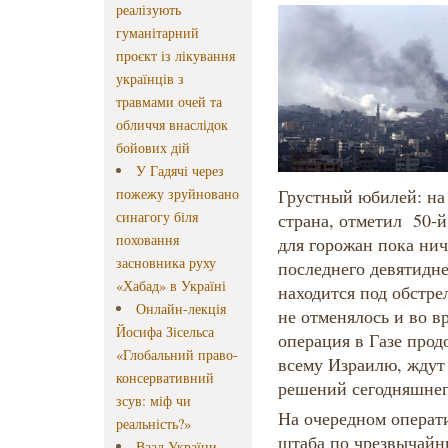
реалізують
гуманітарний
проєкт із лікування
українців з
травмами очей та
обличчя внаслідок
бойових дій
У Гадячі через
пожежу зруйновано
Грустный юбилей: на 
синагогу біля
страна, отметил 50-
поховання
для горожан пока нич
засновника руху
последнего девятидн
«Хабад» в Україні
находится под обстр
Онлайн-лекція
не отменялось и во в
Йосифа Зісельса
операция в Газе прод
«Глобальний право-
всему Израилю, ждут
консервативний
решений сегодняшнег
зсув: міф чи
На очередном операт
реальність?»
штаба по чрезвычайн
Ваад України