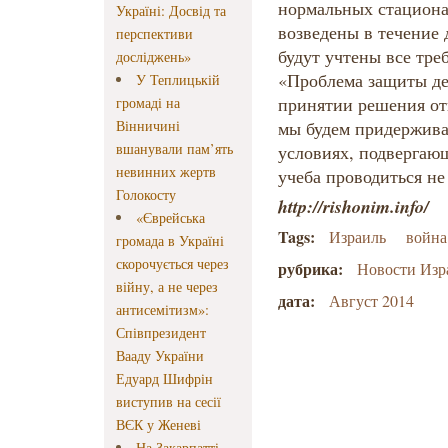
нормальных стациона
Україні: Досвід та
возведены в течение д
перспективи
будут учтены все тре
досліджень»
«Проблема защиты дет
У Теплицькій
принятии решения от
громаді на
Вінничині
мы будем придерживат
вшанували пам’ять
условиях, подвергаю
невинних жертв
учеба проводиться не
Голокосту
http://rishonim.info/
«Єврейська
Tags:
Израиль
война
громада в Україні
скорочується через
рубрика:
Новости Изр
війну, а не через
дата:
Август 2014
антисемітизм»:
Співпрезидент
Вааду України
Едуард Шифрін
виступив на сесії
ВЄК у Женеві
На Закарпатті