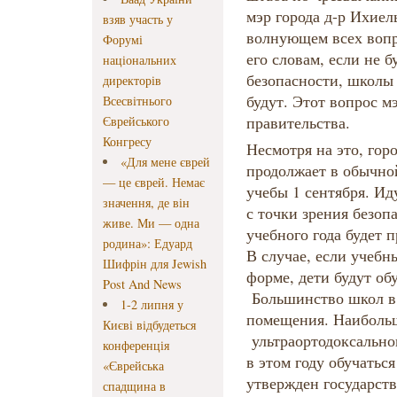
мэр города д-р Ихиел
взяв участь у
волнующем всех вопро
Форумі
его словам, если не 
національних
безопасности, школы
директорів
будут. Этот вопрос м
Всесвітнього
правительства.
Єврейського
Конгресу
Несмотря на это, гор
«Для мене єврей
продолжает в обычно
— це єврей. Немає
учебы 1 сентября. И
значення, де він
с точки зрения безо
живе. Ми — одна
учебного года будет п
родина»: Едуард
В случае, если учебн
Шифрін для Jewish
форме, дети будут об
Post And News
Большинство школ в
1-2 липня у
помещения. Наибольш
Києві відбудеться
ультраортодоксально
конференція
в этом году обучаться
«Єврейська
утвержден государст
спадщина в