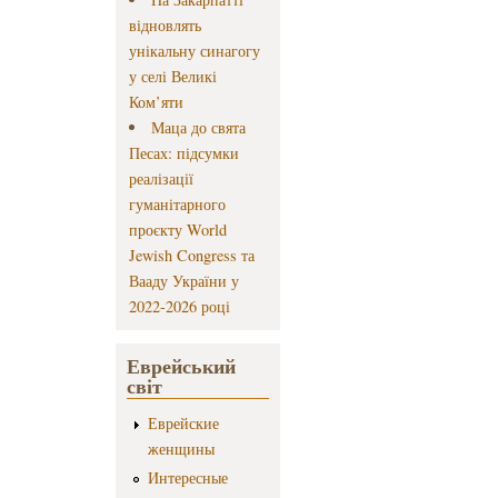
відновлять
унікальну синагогу
у селі Великі
Ком’яти
Маца до свята
Песах: підсумки
реалізації
гуманітарного
проєкту World
Jewish Congress та
Вааду України у
2022-2026 році
Еврейський
світ
Еврейские
женщины
Интересные