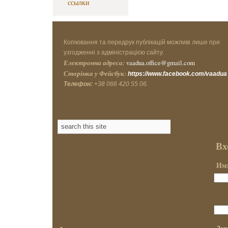
ссылки
Копіювання та передрук публікацій можливі лише при
узгодженні з адміністрацією сайту.
Електронна адреса:
vaadua.office@gmail.com
Сторінка у Фейсбук:
https://www.facebook.com/vaadua
Телефон:
+38 066 420 55 06.
Вх
Имя