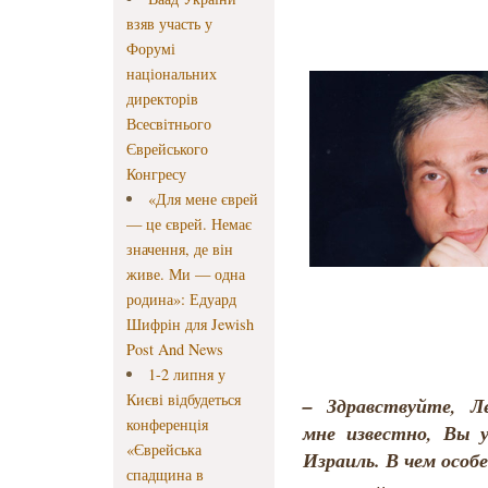
взяв участь у
Форумі
національних
директорів
Всесвітнього
Єврейського
Конгресу
«Для мене єврей
— це єврей. Немає
значення, де він
живе. Ми — одна
родина»: Едуард
Шифрін для Jewish
Post And News
1-2 липня у
Києві відбудеться
– Здравствуйте, Л
конференція
мне известно, Вы 
«Єврейська
Израиль. В чем осо
спадщина в