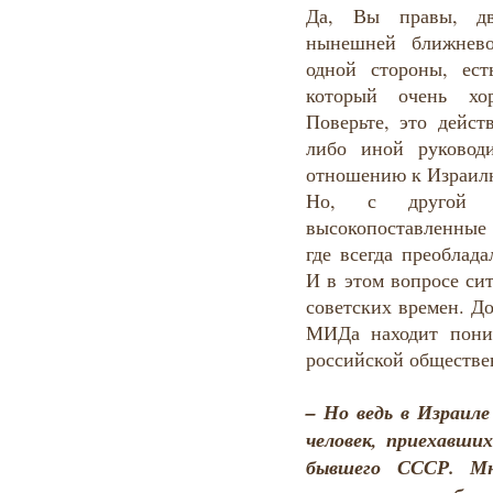
Да, Вы правы, дво
нынешней ближнево
одной стороны, ес
который очень хо
Поверьте, это дейст
либо иной руковод
отношению к Израил
Но, с другой с
высокопоставленные
где всегда преоблад
И в этом вопросе си
советских времен. До
МИДа находит пони
российской обществ
– Но ведь в Израил
человек, приехавших
бывшего СССР. М