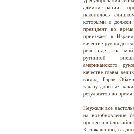
урегулирования сейч
администрации 
накопилось слишко
которыми и должен 
президент во врем
приезжает в Израи
качестве руководител
речь идет, на мой
рутинной внешн
американского руко
качестве главы вели
взгляд, Барак Обам
задачу добиться как
результатов во время
Неужели все настоль
на возобновление б
процесса в ближайше
К сожалению, в данн