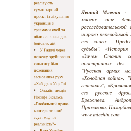
реалізують
гуманітарний
Леонид Млечин
- р
проєкт із лікування
многих книг дет
українців з
расследовательской
травмами очей та
широко переводимой 
обличчя внаслідок
его книги: "Предс
бойових дій
судьбы", «История 
У Гадячі через
«Зачем Сталин с
пожежу зруйновано
иностранных дел. 
синагогу біля
"Русская армия м
поховання
засновника руху
«Холодная война», 
«Хабад» в Україні
генералы", «Кровава
Онлайн-лекція
его русские друзь
Йосифа Зісельса
Брежнева, Андро
«Глобальний право-
Примакова, Назарбаев
консервативний
www.mlechin.com
зсув: міф чи
реальність?»
Ваад України