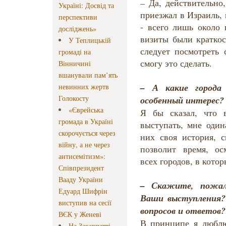
–
Да, действительно,
Україні: Досвід та
приезжал в Израиль, 
перспективи
- всего лишь около 
досліджень»
визиты были краткос
У Теплицькій
следует посмотреть 
громаді на
смогу это сделать.
Вінничині
вшанували пам’ять
– А какие города
невинних жертв
Голокосту
особенный интерес
«Єврейська
Я бы сказал, что 
громада в Україні
выступать, мне один
скорочується через
них своя история, с
війну, а не через
позволит время, ос
антисемітизм»:
всех городов, в котор
Співпрезидент
Вааду України
–
Скажите, пожал
Едуард Шифрін
Ваши выступления?
виступив на сесії
вопросов и ответов
ВЄК у Женеві
В принципе я любл
На Закарпатті