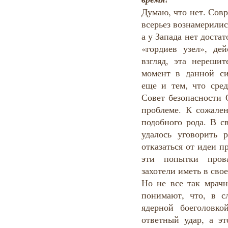
Думаю, что нет. Сов
всерьез вознамерили
а у Запада нет доста
«гордиев узел», де
взгляд, эта нереши
момент в данной си
еще и тем, что сре
Совет безопасности 
проблеме. К сожале
подобного рода. В с
удалось уговорить
отказаться от идеи п
эти попытки прова
захотели иметь в св
Но не все так мрачн
понимают, что, в с
ядерной боеголовк
ответный удар, а э