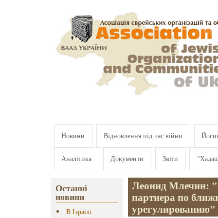
Перейти к основному содержанию
Новини
Відновлення під час війни
Йосип
Аналітика
Документи
Звіти
"Хада
Леонид Млечин: "
Останні
партнера по ближ
новини
урегулированию"
В Ізраїлі