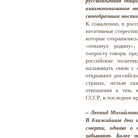
русскоязычная общ
взаимопонимание м
своеобразным мост
К сожалению, в росс
негативные стереоти
которые сохранились
«покинул родину»,
попросту говоря, пре
российские полити
налаживать связи с 
открывают российск
странах, нельзя с
отношение к тем, 
СССР, в последнее в
–
Леонид Михайлови
В ближайшие дни и
смерти, однако о 
забывают. Более т