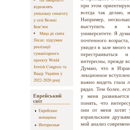
при этом ориентирую
відновлять
всегда так делаю, и
унікальну синагогу
Например, нескольк
у селі Великі
выступить в мос
Ком’яти
университете. Я дума
Маца до свята
почтенного возраста
Песах: підсумки
увидел в зале много
реалізації
гуманітарного
перестраиваться
проєкту World
интересны, прежде в
Jewish Congress та
Думаю, что в Израи
Вааду України у
лекционное вступлен
2022-2026 році
важно видеть глаза 
рядах. Тем более, ес
Еврейський
у меня развиваетс
світ
понять, что интерес
они от меня хотят
Еврейские
израильским друзьям
женщины
мой анализ современ
Интересные