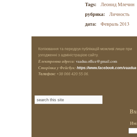
Tags:
Леонид Млечин
рубрика:
Личность
дата:
Февраль 2013
Копіювання та передрук публікацій можливі лише при
узгодженні з адміністрацією сайту.
Електронна адреса:
vaadua.office@gmail.com
Сторінка у Фейсбук:
https://www.facebook.com/vaadua
Телефон:
+38 066 420 55 06.
Вх
Имя