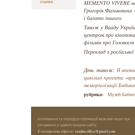
ссылки
MEMENTO VIVERE на 
Григорія Фальковича 
і багато іншого.
Також у Вааду Україн
центром про кінопока
фільмів про Голокост 
Переклад з російсько
Дтв. також:
Я впевн
цивільні проекти «вр
меморіалізації Бабин
рубрика:
Музей Бабин
Копіювання та передрук публікацій можливі лише при
узгодженні з адміністрацією сайту.
Електронна адреса:
vaadua.office@gmail.com