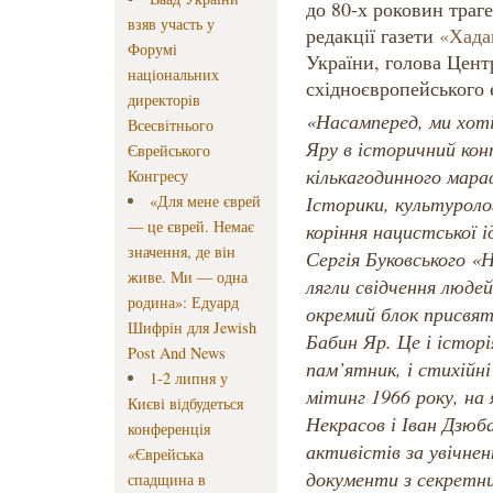
до 80-х роковин траге
взяв участь у
редакції газети
«Хада
Форумі
України, голова Центр
національних
східноєвропейського 
директорів
«Насамперед, ми хот
Всесвітнього
Яру в історичний кон
Єврейського
кількагодинного мара
Конгресу
«Для мене єврей
Історики, культуроло
— це єврей. Немає
коріння нацистської і
значення, де він
Сергія Буковського «Н
живе. Ми — одна
лягли свідчення люде
родина»: Едуард
окремий блок присвят
Шифрін для Jewish
Бабин Яр. Це і істор
Post And News
пам’ятник, і стихійн
1-2 липня у
мітинг 1966 року, на
Києві відбудеться
Некрасов і Іван Дзюба
конференція
активістів за увічне
«Єврейська
документи з секретних
спадщина в