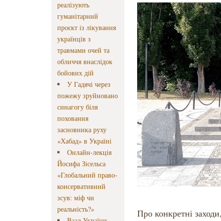
реалізують
гуманітарний
проєкт із лікування
українців з
травмами очей та
обличчя внаслідок
бойових дій
У Гадячі через
пожежу зруйновано
синагогу біля
поховання
засновника руху
«Хабад» в Україні
Онлайн-лекція
Йосифа Зісельса
«Глобальний право-
консервативний
зсув: міф чи
реальність?»
Про конкретні заходи,
Ваад України