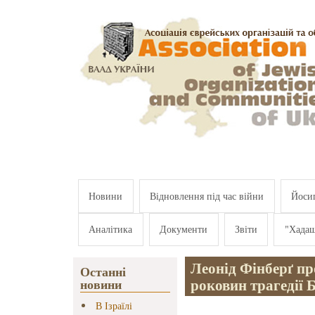
Перейти к основному содержанию
Новини
Відновлення під час війни
Йосип
Аналітика
Документи
Звіти
"Хада
Леонід Фінберґ пр
Останні
роковин трагедії 
новини
В Ізраїлі