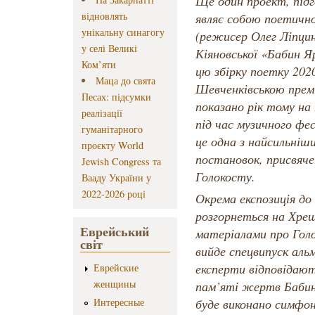
Ще один проект, підг
відновлять
являє собою поетичн
унікальну синагогу
(режисер Олег Ліпцин
у селі Великі
Кіяновської «Бабин Я
Ком’яти
цю збірку поетку 202
Маца до свята
Шевченківською прем
Песах: підсумки
показано рік тому на
реалізації
під час музичного фе
гуманітарного
це одна з найсильніш
проєкту World
постановок, присвяче
Jewish Congress та
Голокосту.
Вааду України у
2022-2026 році
Окрема експозиція до 
розгорнеться на Хрещ
Еврейський
матеріалами про Голо
світ
вийде спецвипуск альм
експерти відповідают
Еврейские
женщины
пам’яті жертв Бабино
Интересные
буде виконано симф