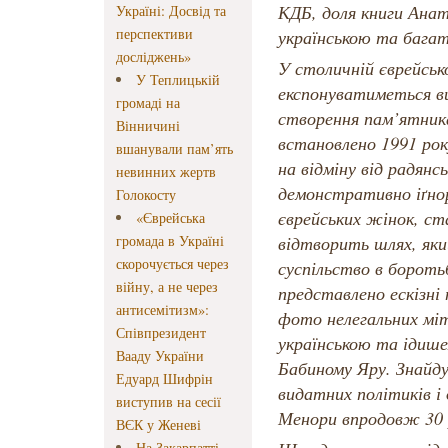
КДБ, доля книги Анато
Україні: Досвід та
перспективи
українською та багат
досліджень»
У столичній єврейськ
У Теплицькій
експонуватиметься ви
громаді на
створення пам’ятник
Вінничині
встановлено 1991 року
вшанували пам’ять
на відміну від радянс
невинних жертв
демонстративно іґно
Голокосту
єврейських жінок, ст
«Єврейська
громада в Україні
відтворить шлях, яки
скорочується через
суспільство в боротьб
війну, а не через
представлено ескізні
антисемітизм»:
фото нелегальних міти
Співпрезидент
українською та ідише
Вааду України
Бабиному Яру. Знайду
Едуард Шифрін
видатних політиків і 
виступив на сесії
Менори впродовж 30 
ВЄК у Женеві
На Закарпатті