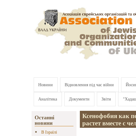
Перейти к основному содержанию
Новини
Відновлення під час війни
Йосип
Аналітика
Документи
Звіти
"Хада
Ксенофобия как по
Останні
растет вместе с ч
новини
В Ізраїлі