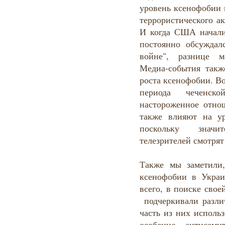
уровень ксенофобии н
террористического а
И когда США начал
постоянно обсуждал
войне", разнице м
Медиа-события такж
роста ксенофобии. В
периода чеченск
настороженное отно
также влияют на у
поскольку значи
телезрителей смотрят
Также мы заметили
ксенофобии в Украи
всего, в поиске сво
подчеркивали разли
часть из них исполь
особенно антисеми