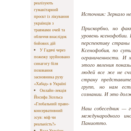
реалізують
гуманітарний
Источник: Зеркало не
проєкт із лікування
українців з
Прискорбно, но фа
травмами очей та
уровень ксенофобии.
обличчя внаслідок
перспективу страны
бойових дій
Ксенофобия, по сут
У Гадячі через
пожежу зруйновано
ограниченности. И х
синагогу біля
этого явления пока
поховання
людей все же не с
засновника руху
страну представит
«Хабад» в Україні
групп, но нам ест
Онлайн-лекція
сознании. И это дол
Йосифа Зісельса
«Глобальний право-
Наш собеседник — г
консервативний
международного ин
зсув: міф чи
Паниотто.
реальність?»
Ваад України