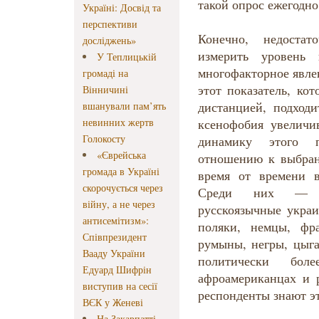
такой опрос ежегодно
Україні: Досвід та
перспективи
Конечно, недостат
досліджень»
измерить уровень
У Теплицькій
многофакторное явле
громаді на
этот показатель, ко
Вінничині
дистанцией, подходи
вшанували пам’ять
невинних жертв
ксенофобия увеличи
Голокосту
динамику этого 
«Єврейська
отношению к выбран
громада в Україні
время от времени в
скорочується через
Среди них — ук
війну, а не через
русскоязычные украи
антисемітизм»:
поляки, немцы, фр
Співпрезидент
румыны, негры, цыга
Вааду України
политически бол
Едуард Шифрін
афроамериканцах и р
виступив на сесії
респонденты знают э
ВЄК у Женеві
На Закарпатті