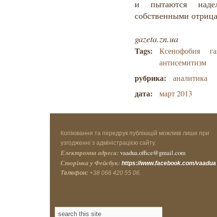
и пытаются наде
собственными отриц
gazeta.zn.ua
Tags:
Ксенофобия
га
антисемитизм
рубрика:
аналитика
дата:
март 2013
Копіювання та передрук публікацій можливі лише при
узгодженні з адміністрацією сайту.
Електронна адреса:
vaadua.office@gmail.com
Сторінка у Фейсбук:
https://www.facebook.com/vaadua
Телефон:
+38 066 420 55 06.