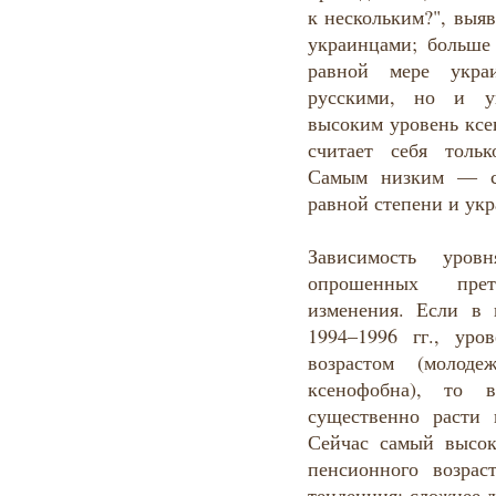
к нескольким?", выяв
украинцами; больше
равной мере укра
русскими, но и у
высоким уровень ксе
считает себя толь
Самым низким — ср
равной степени и укр
Зависимость уров
опрошенных прет
изменения. Если в 
1994–1996 гг., ур
возрастом (молод
ксенофобна), то 
существенно расти 
Сейчас самый высо
пенсионного возра
тенденция: сложнее 