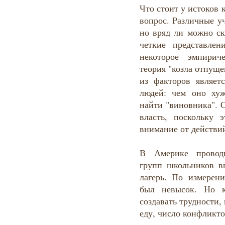
Что стоит у истоков
вопрос. Различные у
но вряд ли можно ск
четкие представле
некоторое эмпирич
теория "козла отпуще
из факторов являет
людей: чем оно хуж
найти "виновника". 
власть, поскольку 
внимание от действи
В Америке проводи
групп школьников в
лагерь. По измерен
был невысок. Но к
создавать трудности,
еду, число конфликто