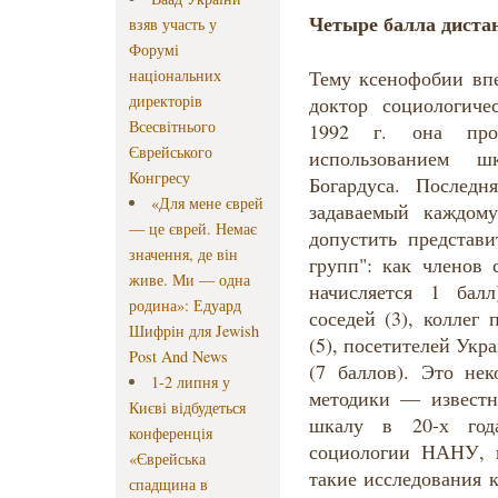
Четыре балла диста
взяв участь у
Форумі
національних
Тему ксенофобии впе
директорів
доктор социологич
Всесвітнього
1992 г. она про
Єврейського
использованием ш
Конгресу
Богардуса. Последн
«Для мене єврей
задаваемый каждом
— це єврей. Немає
допустить представ
значення, де він
групп": как членов 
живе. Ми — одна
начисляется 1 балл
родина»: Едуард
соседей (3), коллег
Шифрін для Jewish
(5), посетителей Укр
Post And News
(7 баллов). Это нек
1-2 липня у
методики — известно
Києві відбудеться
шкалу в 20-х год
конференція
социологии НАНУ, г
«Єврейська
такие исследования 
спадщина в