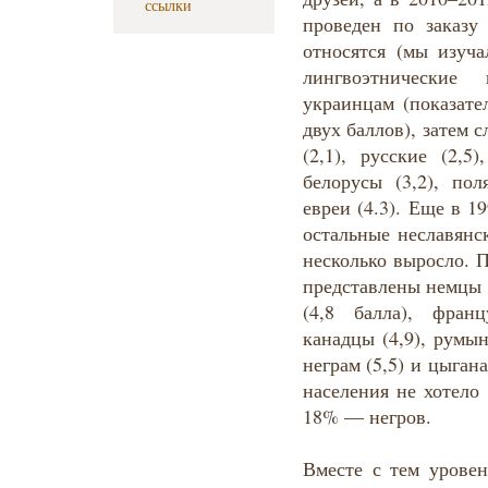
ссылки
проведен по заказу
относятся (мы изуча
лингвоэтнические
украинцам (показате
двух баллов), затем
(2,1), русские (2,
белорусы (3,2), пол
евреи (4.3). Еще в 1
остальные неславянс
несколько выросло. 
представлены немцы
(4,8 балла), франц
канадцы (4,9), румын
неграм (5,5) и цыган
населения не хотело
18% — негров.
Вместе с тем урове