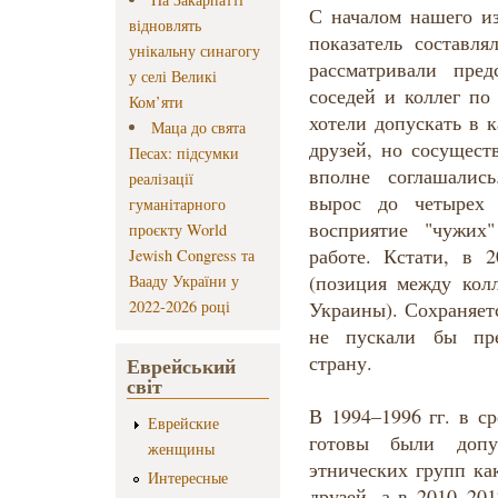
С началом нашего и
відновлять
показатель составл
унікальну синагогу
рассматривали пре
у селі Великі
соседей и коллег по
Ком’яти
хотели допускать в 
Маца до свята
друзей, но сосущест
Песах: підсумки
вполне соглашалис
реалізації
вырос до четырех 
гуманітарного
восприятие "чужих
проєкту World
работе. Кстати, в 2
Jewish Congress та
(позиция между кол
Вааду України у
2022-2026 році
Украины). Сохраняет
не пускали бы пре
страну.
Еврейський
світ
В 1994–1996 гг. в с
Еврейские
готовы были допус
женщины
этнических групп ка
Интересные
друзей, а в 2010–20