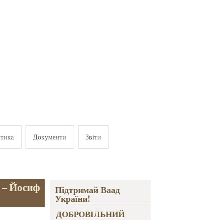
ітика
Документи
Звіти
м – Йосиф
Підтримай Ваад
України!
ДОБРОВІЛЬНИЙ