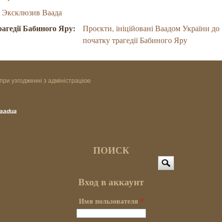
Эксклюзив Ваада
рагедії Бабиного Яру:
Проєкти, ініційовані Ваадом України до 
початку трагедії Бабиного Яру
при узгодженні з адміністрацією
vaadua
ПОИСК
Поиск
Вход в аккаунт
Имя пользователя
*