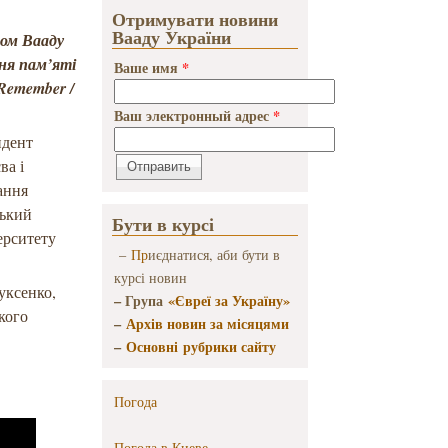
Отримувати новини
Вааду України
том Вааду
дня пам’яті
Ваше имя
*
Remember /
Ваш электронный адрес
*
идент
ва і
ання
ський
Бути в курсі
ерситету
–
Пр
иєднатися, аби бути в
курсі новин
уксенко,
– Група
«Євреї за Україну»
кого
–
Архів новин за місяцями
–
Основні рубрики сайту
Погода
Погода в
Киеве