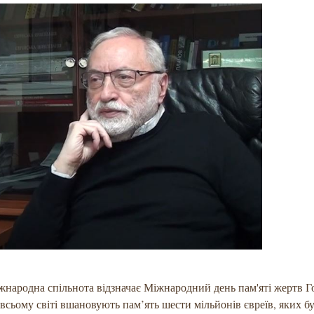
іжнародна спільнота відзначає Міжнародний день пам'яті жертв Г
 всьому світі вшановують пам’ять шести мільйонів євреїв, яких б