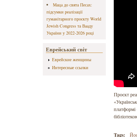
Маца до свята Песах:
підсумки реалізації
гуманітарного проєкту World
Jewish Congress та Вааду
України у 2022-2026 році
Еврейський світ
Еврейские женщины
Интересные ссылки
Проєкт реа
«Українськ
платформі 
бібліотеко
Tags:
Йос