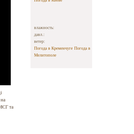
влажность:
давл.:
ветер:
Погода в Кременчуге
Погода в
Мелитополе
і
 на
КМЄГ та