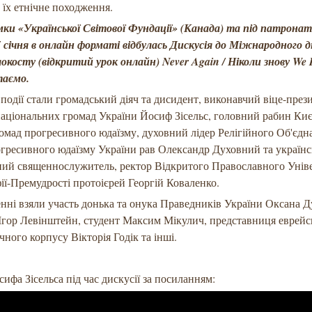
 їх етнічне походження.
мки «Української Світової Фундації» (Канада) та під патрона
 січня в онлайн форматі відбулась Дискусія до Міжнародного 
косту (відкритий урок онлайн) Never Again / Ніколи знову We 
таємо.
події стали громадський діяч та дисидент, виконавчий віце-през
аціональних громад України Йосиф Зісельс, головний рабин Киє
омад прогресивного юдаїзму, духовний лідер Релігійного Об'єдн
гресивного юдаїзму України рав Олександр Духовний та україн
ний священнослужитель, ректор Відкритого Православного Унів
ії-Премудрості протоієрей Георгій Коваленко.
нні взяли участь донька та онука Праведників України Оксана Д
Ігор Левінштейн, студент Максим Мікулич, представниця еврейс
ного корпусу Вікторія Годік та інші.
ифа Зісельса під час дискусії за посиланням: