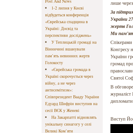
Post And News
лише через
1-2 липня у Києві
За підтри
відбудеться конференція
України 27
«Єврейська спадщина в
жертв Голо
Україні: Досвід та
Ми пам’я
перспективи досліджень»
Спікерами 
У Теплицькій громаді на
Вінничині вшанували
Конгресу н
пам’ять невинних жертв
України гр
Голокосту
громад про
«Єврейська громада в
православ
Україні скорочується через
Святої Соф
війну, а не через
В обговоре
антисемітизм»:
журналіст 
Співпрезидент Вааду України
дипломатич
Едуард Шифрін виступив на
сесії ВЄК у Женеві
На Закарпатті відновлять
Виступ Йос
унікальну синагогу у селі
Великі Ком’яти