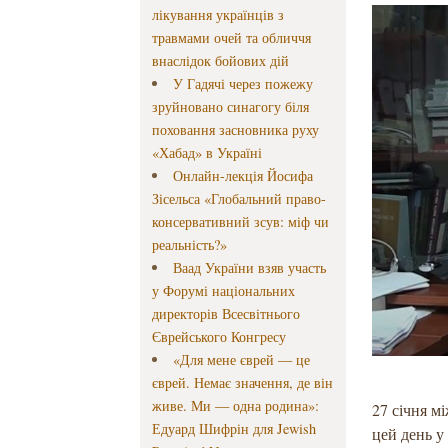
лікування українців з
травмами очей та обличчя
внаслідок бойових дій
У Гадячі через пожежу
зруйновано синагогу біля
поховання засновника руху
«Хабад» в Україні
Онлайн-лекція Йосифа
Зісельса «Глобальний право-
консервативний зсув: міф чи
реальність?»
Ваад України взяв участь
у Форумі національних
директорів Всесвітнього
Єврейського Конгресу
«Для мене єврей — це
єврей. Немає значення, де він
живе. Ми — одна родина»:
27 січня м
Едуард Шифрін для Jewish
цей день у