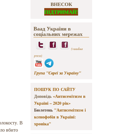
ВНЕСОК
ПІДТРИМАЙ!
Ваад України в
соціальних мережах
(vaadua
press)
Група "Євреї за Україну"
ПОШУК ПО САЙТУ
Доповідь
«Антисемітизм в
Україні – 2020 рік»
Бюлетень
"Антисемітизм і
ксенофобія в Україні:
олокосту. В
хроніка"
уло вбито