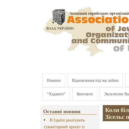
Перейти к основному содержанию
Новини
Відновлення під час війни
"Хадашот"
Контакти
Эксклюзив Ва
Коли біл
Останні новини
Зісельс 
В Ізраїлі реалізують
гуманітарний проєкт із