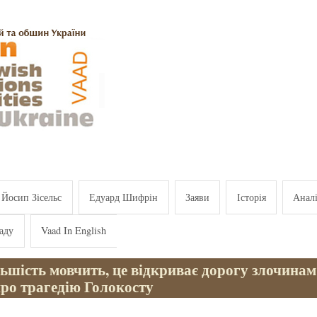
Йосип Зісельс
Едуард Шифрін
Заяви
Історія
Анал
аду
Vaad In English
ьшість мовчить, це відкриває дорогу злочина
про трагедію Голокосту