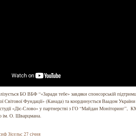
лізується БО ВБФ “«Заради тебе» завдяки спонсорській підтримц
ої Світової Фундації» (Канада) та координується Ваадом України
студії «Діє-Слово» у партнерстві з ГО “Майдан Моніторинг”, 
ю ім. О. Шварцмана.
иф Зісельс 27 січня