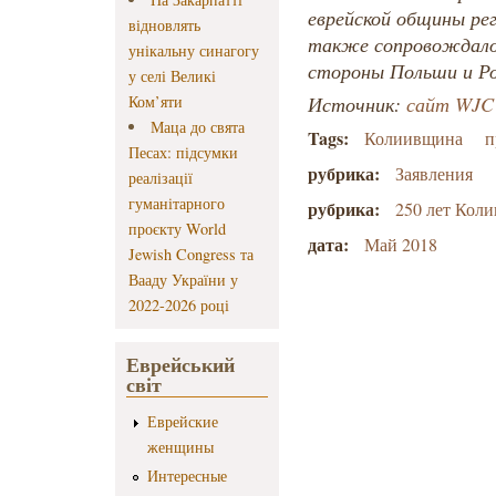
еврейской общины ре
відновлять
также сопровождало
унікальну синагогу
стороны Польши и Р
у селі Великі
Ком’яти
Источник:
сайт WJC
Маца до свята
Tags:
Колиивщина
п
Песах: підсумки
рубрика:
Заявления
реалізації
гуманітарного
рубрика:
250 лет Кол
проєкту World
дата:
Май 2018
Jewish Congress та
Вааду України у
2022-2026 році
Еврейський
світ
Еврейские
женщины
Интересные