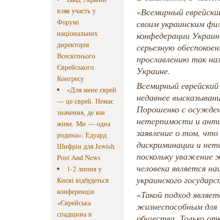
взяв участь у
«
Всемирный еврейский
Форумі
своим украинским фи
національних
конфедерации Украин
директорів
серьезную обеспокоен
Всесвітнього
прославлению так на
Єврейського
Украине.
Конгресу
Всемирный еврейский 
«Для мене єврей
недавнее высказыван
— це єврей. Немає
Порошенко с осужден
значення, де він
нетерпимости и анти
живе. Ми — одна
заявление о том, что
родина»: Едуард
дискриминации и нет
Шифрін для Jewish
поскольку уважение 
Post And News
человека является н
1-2 липня у
украинского государс
Києві відбудеться
конференція
«
Такой подход являет
«Єврейська
жизнеспособным для 
спадщина в
общества. Только от