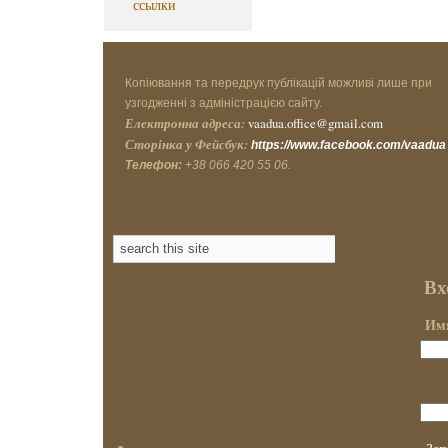
ссылки
Копіювання та передрук публікацій можливі лише при
узгодженні з адміністрацією сайту.
Електронна адреса:
vaadua.office@gmail.com
Сторінка у Фейсбук:
https://www.facebook.com/vaadua
Телефон:
+38 066 420 55 06.
Вх
Имя