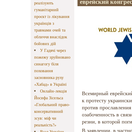
еврейский конгрес
реалізують
гуманітарний
проєкт із лікування
українців з
травмами очей та
обличчя внаслідок
бойових дій
У Гадячі через
пожежу зруйновано
синагогу біля
поховання
засновника руху
«Хабад» в Україні
Онлайн-лекція
Всемирный еврейский
Йосифа Зісельса
к протесту украинск
«Глобальний право-
против прославления
консервативний
озабоченность в связ
зсув: міф чи
резни, в которой пог
реальність?»
В заявлении, в частно
Ваад України