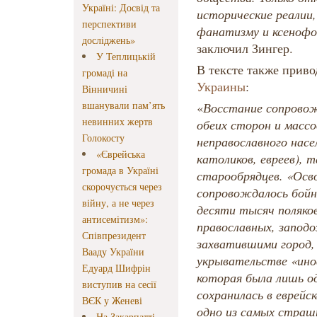
Україні: Досвід та
исторические реали
перспективи
фанатизму и ксенофоб
досліджень»
заключил Зингер.
У Теплицькій
В тексте также приво
громаді на
Украины
:
Вінничині
вшанували пам’ять
«
Восстание сопрово
невинних жертв
обеих сторон и масс
Голокосту
неправославного насел
«Єврейська
католиков, евреев), 
громада в Україні
старообрядцев. «Ос
скорочується через
сопровождалось бойн
війну, а не через
десяти тысяч поляков
антисемітизм»:
православных, заподо
Співпрезидент
захватившими город,
Вааду України
укрывательстве «инов
Едуард Шифрін
которая была лишь о
виступив на сесії
сохранилась в еврейс
ВЄК у Женеві
одно из самых страш
На Закарпатті