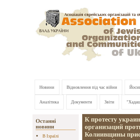
Перейти к основному содержанию
Новини
Відновлення під час війни
Йосип
Аналітика
Документи
Звіти
"Хада
К протесту украи
Останні
организаций прот
новини
Колиивщины прис
В Ізраїлі