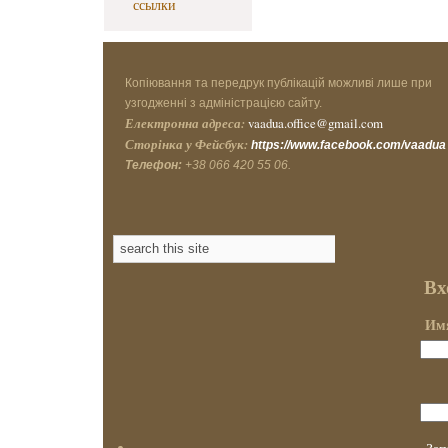
ссылки
Копіювання та передрук публікацій можливі лише при
узгодженні з адміністрацією сайту.
Електронна адреса:
vaadua.office@gmail.com
Сторінка у Фейсбук:
https://www.facebook.com/vaadua
Телефон:
+38 066 420 55 06.
Вх
Имя