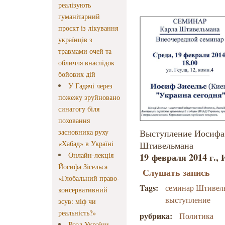
реалізують
гуманітарний
проєкт із лікування
українців з
травмами очей та
обличчя внаслідок
бойових дій
У Гадячі через
пожежу зруйновано
синагогу біля
поховання
засновника руху
Выступление Иосифа 
«Хабад» в Україні
Штивельмана
Онлайн-лекція
19 февраля 2014 г.,
Йосифа Зісельса
Слушать запись
«Глобальний право-
Tags:
семинар Штивел
консервативний
выступление
зсув: міф чи
реальність?»
рубрика:
Политика
Ваад України