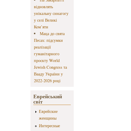
відновлять
унікальну синагогу
у селі Великі
Ком’яти
Маца до свята
Песах: підсумки
реалізації
гуманітарного
проєкту World
Jewish Congress та
Вааду України у
2022-2026 році
Еврейський
світ
Еврейские
женщины
Интересные