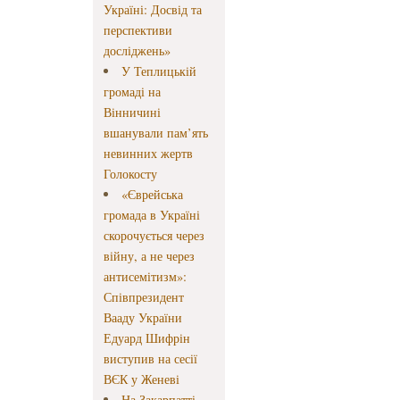
Україні: Досвід та
перспективи
досліджень»
У Теплицькій
громаді на
Вінничині
вшанували пам’ять
невинних жертв
Голокосту
«Єврейська
громада в Україні
скорочується через
війну, а не через
антисемітизм»:
Співпрезидент
Вааду України
Едуард Шифрін
виступив на сесії
ВЄК у Женеві
На Закарпатті