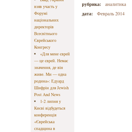
рубрика:
аналитика
взяв участь у
дата:
Форумі
Февраль 2014
національних
директорів
Всесвітнього
Єврейського
Конгресу
«Для мене єврей
— це єврей. Немає
значення, де він
живе. Ми — одна
родина»: Едуард
Шифрін для Jewish
Post And News
1-2 липня у
Києві відбудеться
конференція
«Єврейська
спадщина в