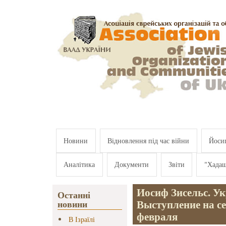
Перейти к основному содержанию
Новини
Відновлення під час війни
Йосип
Аналітика
Документи
Звіти
"Хада
Иосиф Зисельс. Ук
Останні
Выступление на с
новини
февраля
В Ізраїлі